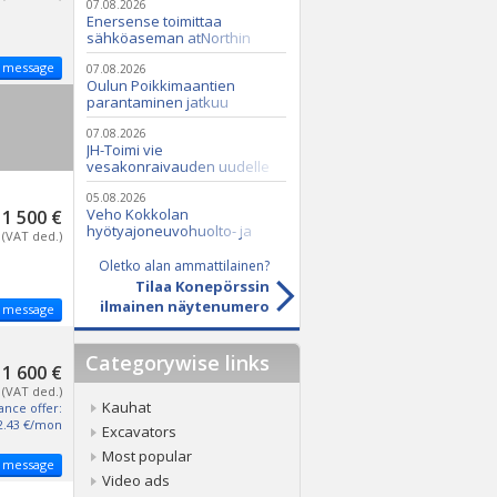
07.08.2026
Enersense toimittaa
sähköaseman atNorthin
datakeskukseen
 message
07.08.2026
Oulun Poikkimaantien
parantaminen jatkuu
07.08.2026
JH-Toimi vie
vesakonraivauden uudelle
tasolle Casen ja Seppi-
murskaimen avulla
05.08.2026
Veho Kokkolan
1 500 €
hyötyajoneuvohuolto- ja
(VAT ded.)
varaosatoiminnot Q2 Service
Oy:lle lokakuussa
Oletko alan ammattilainen?
Tilaa Konepörssin
ilmainen näytenumero
 message
Categorywise links
1 600 €
(VAT ded.)
Kauhat
ance offer:
2.43 €/mon
Excavators
Most popular
 message
Video ads