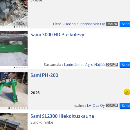
3-piste
Lieto ›
Liedon Kunnossapito Oy
DEALER
Send
Sami 3000 HD Puskulevy
Sastamala ›
Lantmännen Agro Häijää
DEALER
Send
Sami PH-200
2025
Iisalmi ›
LH-Osa Oy
DEALER
Send
Sami SL2300 Hiekoituskauha
Euro-kiinnike