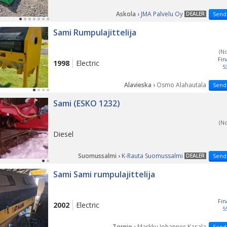
Askola ›
JMA Palvelu Oy
DEALER
Send
Sami Rumpulajittelija
(N
Fin
1998
Electric
5
Alavieska ›
Osmo Alahautala
Send
Sami (ESKO 1232)
(N
Diesel
Suomussalmi ›
K-Rauta Suomussalmi
DEALER
Send
Sami Sami rumpulajittelija
Fin
2002
Electric
5
Tornio ›
Markku Johannes Kasala
Send