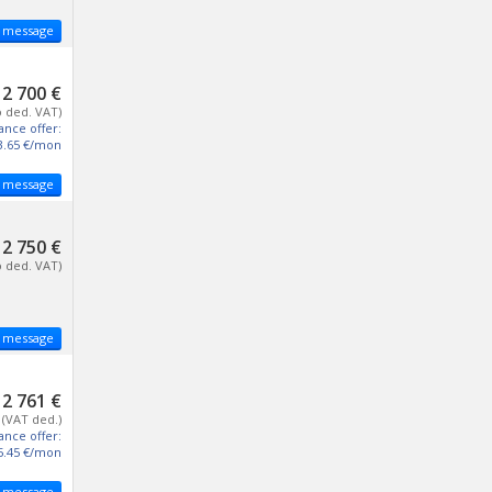
 message
2 700 €
o ded. VAT)
ance offer:
3.65 €/mon
 message
2 750 €
o ded. VAT)
 message
2 761 €
(VAT ded.)
ance offer:
5.45 €/mon
 message