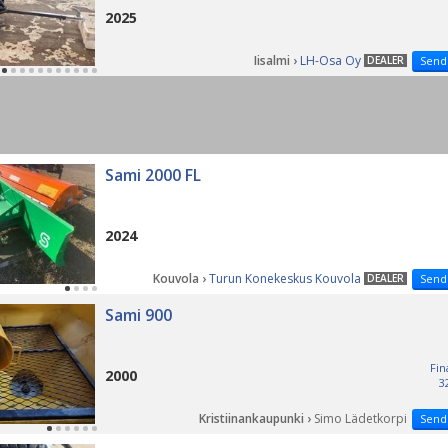
2025
Iisalmi ›
LH-Osa Oy
DEALER
Send
Sami 2000 FL
2024
Kouvola ›
Turun Konekeskus Kouvola
DEALER
Send
Sami 900
Fin
2000
3
Kristiinankaupunki ›
Simo Lädetkorpi
Send