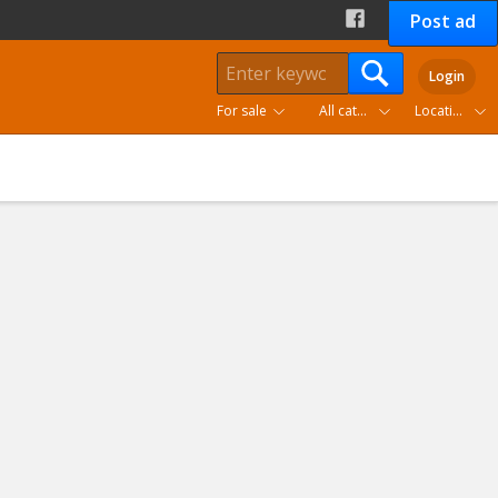
Post ad
Login
For sale
All categories
Location