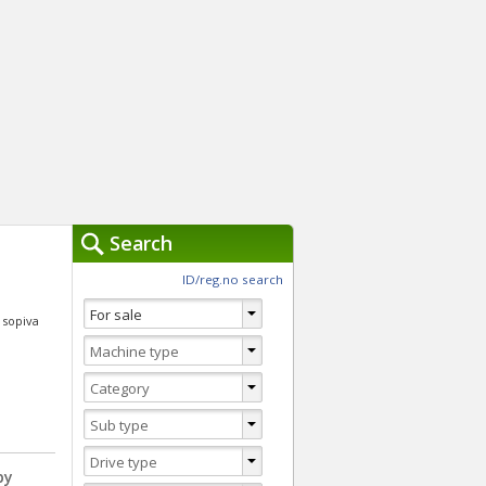
Search
ch Tools »
ID/reg.no search
You are currently usi
Clear
i sopiva
Advanced Search
Switch to Quick search
by