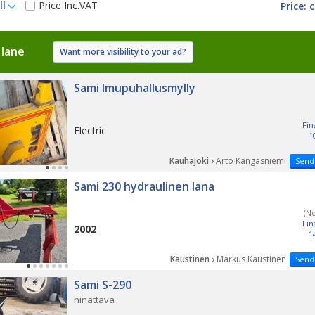
ll
Price Inc.VAT
 lane
Want more visibility to your ad?
Sami Imupuhallusmylly
Fin
Electric
1
Kauhajoki ›
Arto Kangasniemi
Send
LAST 
Sami 230 hydraulinen lana
(N
Fin
2002
1
Kaustinen ›
Markus Kaustinen
Send
Sami S-290
hinattava