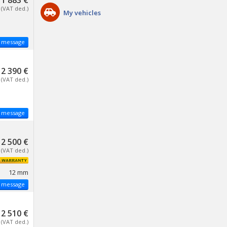
1 883 €
(VAT ded.)
My vehicles
 message
2 390 €
(VAT ded.)
 message
2 500 €
(VAT ded.)
12 mm
 message
2 510 €
(VAT ded.)