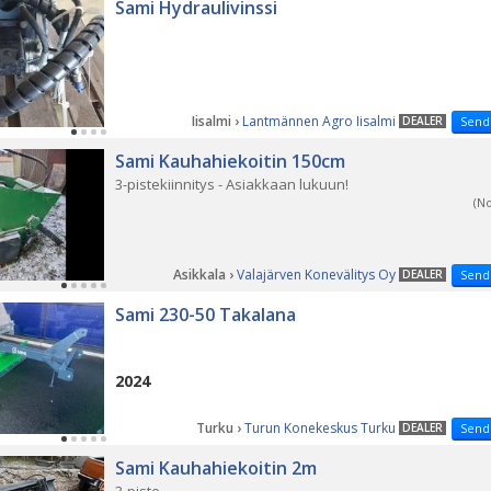
Sami Hydraulivinssi
Iisalmi ›
Lantmännen Agro Iisalmi
DEALER
Send
Sami Kauhahiekoitin 150cm
3-pistekiinnitys - Asiakkaan lukuun!
(N
Asikkala ›
Valajärven Konevälitys Oy
DEALER
Send
Sami 230-50 Takalana
2024
Turku ›
Turun Konekeskus Turku
DEALER
Send
Sami Kauhahiekoitin 2m