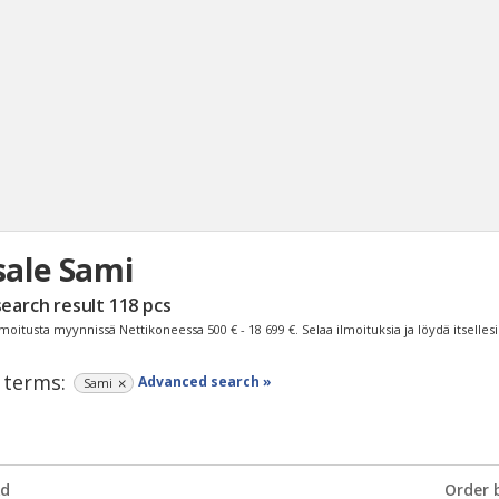
sale Sami
Sear
search result
118
pcs
lmoitusta myynnissä Nettikoneessa
500 € - 18 699 €
. Selaa ilmoituksia ja löydä itselles
 terms:
Advanced search »
Sami
d
Order 