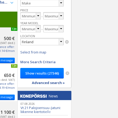
PRICE
-
YEAR MODEL
NEW 72H
-
LOCATION
500 €
(VAT ded.)
ance offer:
0.14 €/mon
Select from map
 message
More Search Criteria
UPDATED 72H
650 €
o ded. VAT)
Advanced search »
ance offer:
4.19 €/mon
News
 message
07.08.2026
Vt 21 Palojoensuu–Jatuni:
1 100 €
liikenne kiertotielle
Nunasjoen silloilla
(VAT ded.)