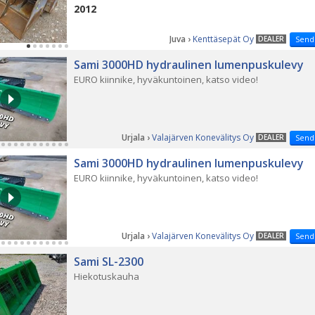
2012
Juva ›
Kenttäsepät Oy
DEALER
Send
Sami 3000HD hydraulinen lumenpuskulevy
EURO kiinnike, hyväkuntoinen, katso video!
Urjala ›
Valajärven Konevälitys Oy
DEALER
Send
Sami 3000HD hydraulinen lumenpuskulevy
EURO kiinnike, hyväkuntoinen, katso video!
Urjala ›
Valajärven Konevälitys Oy
DEALER
Send
Sami SL-2300
Hiekotuskauha