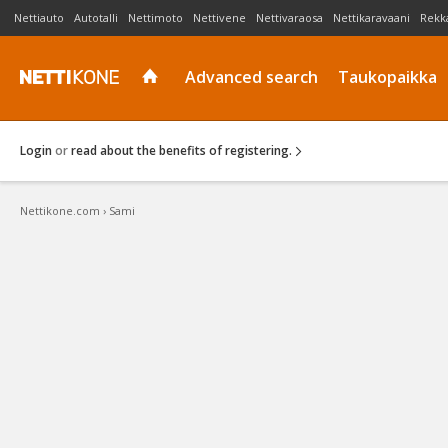
Nettiauto
Autotalli
Nettimoto
Nettivene
Nettivaraosa
Nettikaravaani
Rekk
Advanced search
Taukopaikka
Login
or
read about the benefits of registering.
Nettikone.com
›
Sami