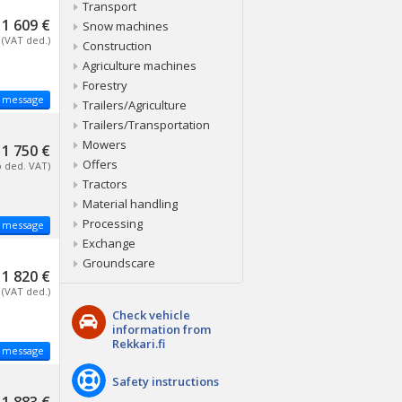
Transport
1 609 €
Snow machines
(VAT ded.)
Construction
Agriculture machines
Forestry
 message
Trailers/Agriculture
Trailers/Transportation
Mowers
1 750 €
Offers
o ded. VAT)
Tractors
Material handling
Processing
 message
Exchange
Groundscare
1 820 €
(VAT ded.)
Check vehicle
information from
Rekkari.fi
 message
Safety instructions