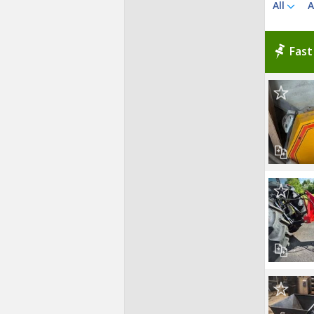
All
A
Fast