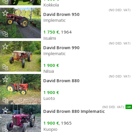
Kokkola
(NO DED. VAT)
David Brown 950
Implematic
1 750 €
1964
,
Iisalmi
(NO DED. VAT)
David Brown 990
Implematic
1 900 €
Nilsiä
(NO DED. VAT)
David Brown 880
1 900 €
Luoto
(NO DED. VAT)
24H
David Brown 880 Implematic
1 900 €
1965
,
Kuopio