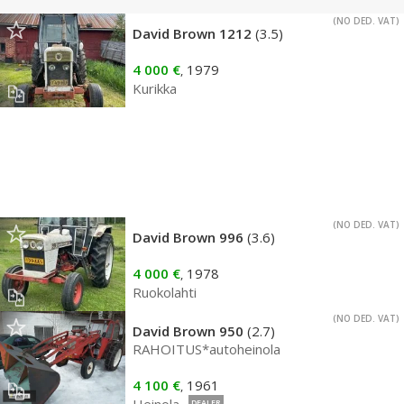
(NO DED. VAT)
David Brown 1212
(3.5)
4 000 €
1979
,
Kurikka
(NO DED. VAT)
David Brown 996
(3.6)
4 000 €
1978
,
Ruokolahti
(NO DED. VAT)
David Brown 950
(2.7)
RAHOITUS*autoheinola
4 100 €
1961
,
DEALER