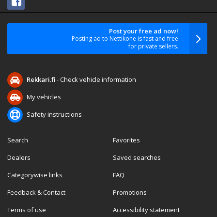
Post your free ad now!
Posting ad to Nettikone is fast and free
for private sellers.
Rekkari.fi
- Check vehicle information
My vehicles
Safety instructions
Search
Favorites
Dealers
Saved searches
Categorywise links
FAQ
Feedback & Contact
Promotions
Terms of use
Accessibility statement