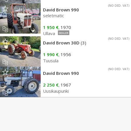
(NO DED. VAT)
David Brown 990
seletmatic
1 950 €
1970
,
Ullava
DEALER
(NO DED. VAT)
David Brown 30D
(3)
1 990 €
1956
,
Tuusula
(NO DED. VAT)
David Brown 990
2 250 €
1967
,
Uusikaupunki