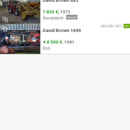
David Brown 885
7 850 €
1973
,
Rovaniemi
DEALER
(NO DED. VAT)
72H
David Brown 1690
8 500 €
1991
,
Eno