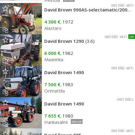
Heinola
(NO DED. VAT)
David Brown 990AS-selectamatic/2000
(3
4 300 €
1972
,
Alastaro
(NO DED. VAT)
24H
David Brown 1290
(3.6)
6 000 €
1982
,
Maaninka
(NO DED. VAT)
David Brown 1490
7 500 €
1983
,
Orimattila
(VAT DED.)
David Brown 1490
7 655 €
1980
,
Hankasalmi
DEALER
(NO DED. VAT)