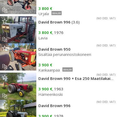
3 800 €
Urjala
DEALER
(NO DED. VAT)
David Brown 996
(3.6)
3 800 €
1976
,
Lavia
(NO DED. VAT)
David Brown 950
Sisältää perunannostokoneen
3 900 €
Kankaanpää
DEALER
(NO DED. VAT)
David Brown 990 + Esa 250 Maatilakaivuri
3 900 €
1963
,
Hämeenkoski
(NO DED. VAT)
David Brown 996
3 900 €
1978
,