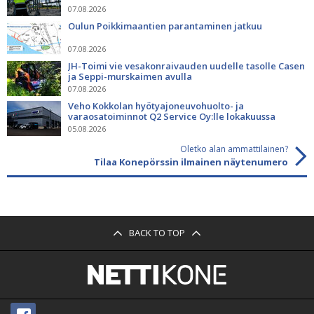
07.08.2026
Oulun Poikkimaantien parantaminen jatkuu
07.08.2026
JH-Toimi vie vesakonraivauden uudelle tasolle Casen
ja Seppi-murskaimen avulla
07.08.2026
Veho Kokkolan hyötyajoneuvohuolto- ja
varaosatoiminnot Q2 Service Oy:lle lokakuussa
05.08.2026
Oletko alan ammattilainen?
Tilaa Konepörssin ilmainen näytenumero
BACK TO TOP