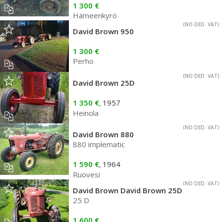
1 300 €
Hämeenkyrö
(NO DED. VAT)
David Brown 950
1 300 €
Perho
(NO DED. VAT)
David Brown 25D
1 350 €
1957
,
Heinola
(NO DED. VAT)
David Brown 880
880 implematic
1 590 €
1964
,
Ruovesi
(NO DED. VAT)
David Brown David Brown 25D
25 D
1 600 €