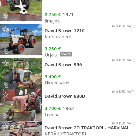
-
2 750 €
1971
,
Ilmajoki
(NO DED. VAT)
David Brown 1210
Katso video!
3 250 €
Urjala
DEALER
(NO DED. VAT)
David Brown 996
3 400 €
Hirvensalmi
(NO DED. VAT)
David Brown 880D
3 700 €
1962
,
Loimaa
(NO DED. VAT)
David Brown 2D TRAKTORI - HARVINAISUUS
KERÄILYTRAKTORI