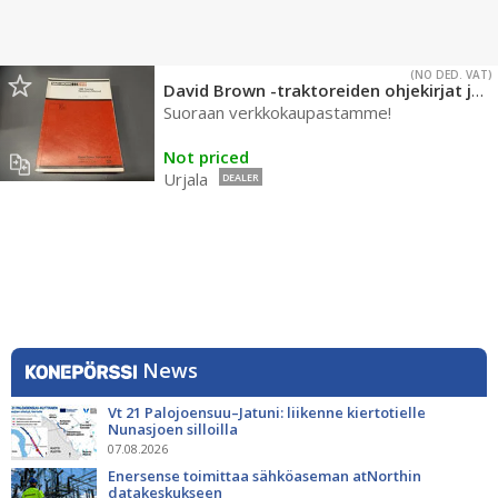
(NO DED. VAT)
David Brown -traktoreiden ohjekirjat ja varaosakirjat
Suoraan verkkokaupastamme!
Not priced
Urjala
DEALER
News
Vt 21 Palojoensuu–Jatuni: liikenne kiertotielle
Nunasjoen silloilla
07.08.2026
Enersense toimittaa sähköaseman atNorthin
datakeskukseen