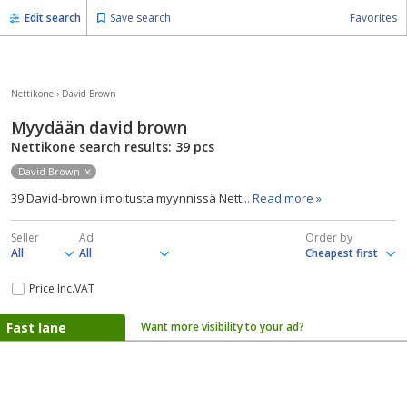
Edit search
Save search
Favorites
Nettikone
›
David Brown
Myydään david brown
Nettikone search results: 39
pcs
David Brown
39 David-brown ilmoitusta myynnissä Nett
... Read more »
Seller
Ad
Order by
Price Inc.VAT
Fast lane
Want more visibility to your ad?