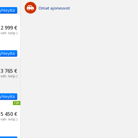
Omat ajoneuvot
yhteyttä
2 999 €
 väh. kelp.)
yhteyttä
3 765 €
 väh. kelp.)
yhteyttä
IVITETTY 72H
5 450 €
 väh. kelp.)