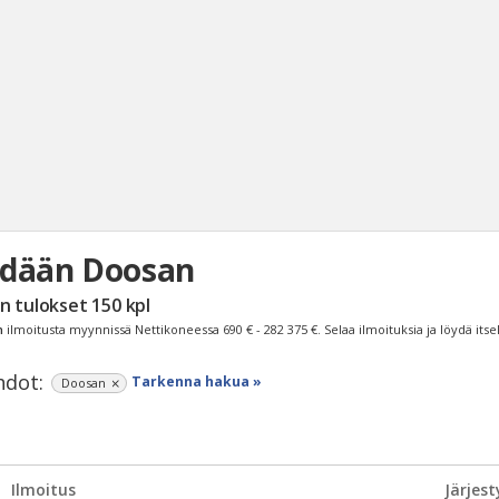
dään Doosan
Haku
n tulokset
150
kpl
Tyh
n
ilmoitusta myynnissä Nettikoneessa
690 € - 282 375 €
. Selaa ilmoituksia ja löydä itse
dot:
Tarkenna hakua »
Doosan
Ilmoitus
Järjest