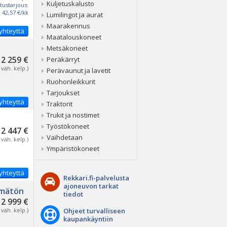
Kuljetuskalusto
tustarjous:
42,57 €/kk
Lumilingot ja aurat
Maarakennus
yhteyttä
Maatalouskoneet
Metsäkoneet
2 259 €
Peräkärryt
 väh. kelp.)
Perävaunut ja lavetit
Ruohonleikkurit
Tarjoukset
yhteyttä
Traktorit
Trukit ja nostimet
Työstökoneet
2 447 €
Vaihdetaan
 väh. kelp.)
Ympäristökoneet
yhteyttä
Rekkari.fi-palvelusta
ajoneuvon tarkat
ämätön
tiedot
2 999 €
 väh. kelp.)
Ohjeet turvalliseen
kaupankäyntiin