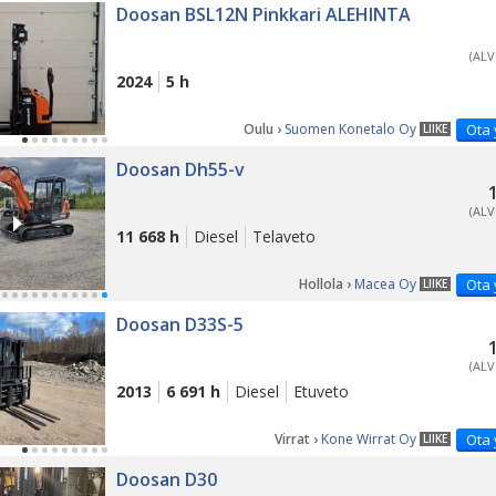
Doosan BSL12N Pinkkari ALEHINTA
(ALV
2024
5 h
Oulu ›
Suomen Konetalo Oy
Ota 
LIIKE
Doosan Dh55-v
(ALV
11 668 h
Diesel
Telaveto
Hollola ›
Macea Oy
Ota 
LIIKE
Doosan D33S-5
(ALV
2013
6 691 h
Diesel
Etuveto
Virrat ›
Kone Wirrat Oy
Ota 
LIIKE
Doosan D30