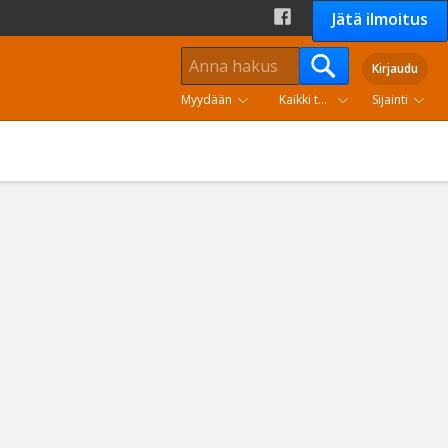
Jätä ilmoitus
Kirjaudu
Myydään
Kaikki tuoteryhmät
Sijainti