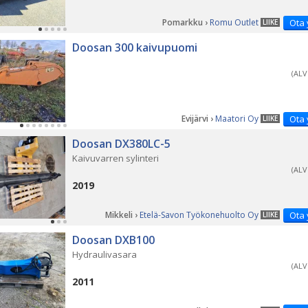
Pomarkku ›
Romu Outlet
Ota 
LIIKE
Doosan 300 kaivupuomi
(ALV
Evijärvi ›
Maatori Oy
Ota 
LIIKE
Doosan DX380LC-5
Kaivuvarren sylinteri
(ALV
2019
Mikkeli ›
Etelä-Savon Työkonehuolto Oy
Ota 
LIIKE
PÄ
Doosan DXB100
Hydraulivasara
(ALV
2011