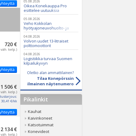
05.08.2026
yhteyttä
Oikea Konekauppa Pro
esittelee uutuuksia
ammattikäyttöön
05.08.2026
Veho Kokkolan
hyötyajoneuvohuolto- ja
varaosatoiminnot Q2 Service
Oy:lle lokakuussa
04.08.2026
Volvon uudet 13-litraiset
720 €
polttomoottorit
 väh. kelp.)
04.08.2026
Logistiikka turvaa Suomen
kilpailukyvyn
yhteyttä
Oletko alan ammattilainen?
Tilaa Konepörssin
ilmainen näytenumero
1 506 €
 väh. kelp.)
tustarjous:
Pikalinkit
30,41 €/kk
Kauhat
yhteyttä
Kaivinkoneet
Katsotuimmat
2 134 €
Konevideot
 väh. kelp.)