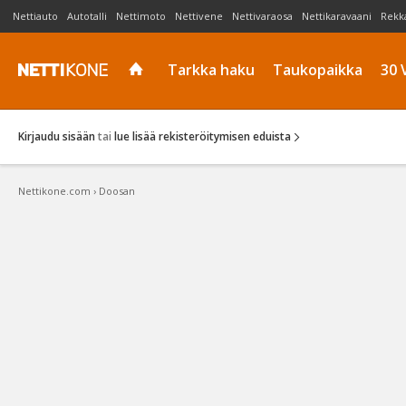
Nettiauto
Autotalli
Nettimoto
Nettivene
Nettivaraosa
Nettikaravaani
Rekk
Tarkka haku
Taukopaikka
30 
Kirjaudu sisään
tai
lue lisää rekisteröitymisen eduista
Nettikone.com
›
Doosan