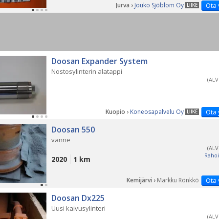
Jurva ›
Jouko Sjöblom Oy
Ota 
LIIKE
Doosan Expander System
Nostosylinterin alatappi
(ALV
Kuopio ›
Koneosapalvelu Oy
Ota 
LIIKE
Doosan 550
vanne
(ALV
Rahoi
2020
1 km
Kemijärvi ›
Markku Rönkkö
Ota 
Doosan Dx225
Uusi kaivusylinteri
(ALV