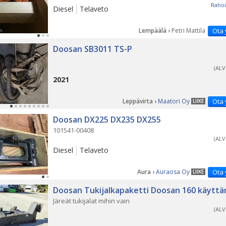
Rahoi
Diesel
Telaveto
Lempäälä ›
Petri Mattila
Ota 
Doosan SB3011 TS-P
(ALV
2021
Leppävirta ›
Maatori Oy
Ota 
LIIKE
Doosan DX225 DX235 DX255
101541-00408
(ALV
Diesel
Telaveto
Aura ›
Auraosa Oy
Ota 
LIIKE
Doosan Tukijalkapaketti Doosan 160 käytt
Järeät tukijalat mihin vain
(ALV