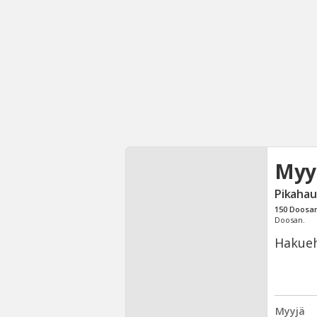
Myy
Pikahau
150
Doosa
Doosan.
Hakueh
Myyjä