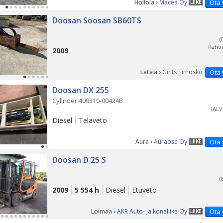
Hollola ›
Macea Oy
Ota 
LIIKE
Doosan Soosan SB60TS
(
Rahoi
2009
Latvia ›
Gints Timosko
Ota 
Doosan DX 255
Cylinder 400310-00424B
(ALV
Diesel
Telaveto
Aura ›
Auraosa Oy
Ota 
LIIKE
Doosan D 25 S
(
2009
5 554 h
Diesel
Etuveto
Loimaa ›
AKR Auto- ja koneliike Oy
Ota 
LIIKE