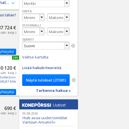
HINTA
esi tähän?
-
VUOSIMALLI
87 724 €
-
 väh. kelp.)
SIJAINTI
yhteyttä
Valitse kartalta
UUSI 24H
30 120 €
Lisää hakukriteereitä
 väh. kelp.)
tustarjous:
545,87 €/kk
Tarkenna hakua »
yhteyttä
Uutiset
690 €
 väh. kelp.)
05.08.2026
Hiab avaa uudet toimitilat
Vantaan Ansatielle