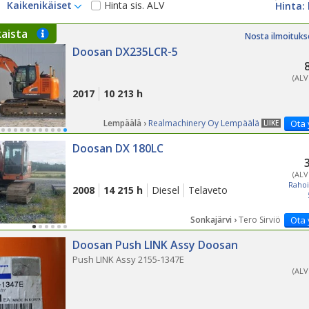
Kaikenikäiset
Hinta sis. ALV
kaista
Nosta ilmoituks
Doosan DX235LCR-5
(ALV
2017
10 213 h
Lempäälä ›
Realmachinery Oy Lempäälä
Ota 
LIIKE
Doosan DX 180LC
(ALV
Rahoi
2008
14 215 h
Diesel
Telaveto
Sonkajärvi ›
Tero Sirviö
Ota 
Doosan Push LINK Assy Doosan
Push LINK Assy 2155-1347E
(ALV