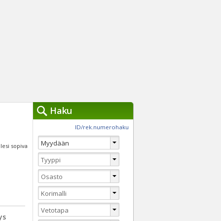
Haku
työkalut »
ID/rek.numerohaku
Käytät tällä hetkellä
jennä haut
llesi sopiva
Tarkkaa hakua
Vaihda Pikahakuun
ys