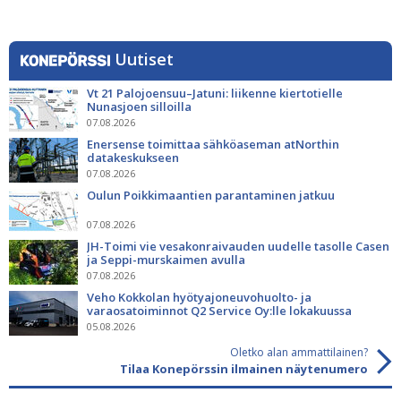
Uutiset
Vt 21 Palojoensuu–Jatuni: liikenne kiertotielle
Nunasjoen silloilla
07.08.2026
Enersense toimittaa sähköaseman atNorthin
datakeskukseen
07.08.2026
Oulun Poikkimaantien parantaminen jatkuu
07.08.2026
JH-Toimi vie vesakonraivauden uudelle tasolle Casen
ja Seppi-murskaimen avulla
07.08.2026
Veho Kokkolan hyötyajoneuvohuolto- ja
varaosatoiminnot Q2 Service Oy:lle lokakuussa
05.08.2026
Oletko alan ammattilainen?
Tilaa Konepörssin ilmainen näytenumero