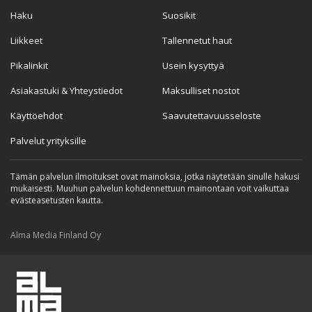
Haku
Suosikit
Liikkeet
Tallennetut haut
Pikalinkit
Usein kysyttyä
Asiakastuki & Yhteystiedot
Maksulliset nostot
Käyttöehdot
Saavutettavuusseloste
Palvelut yrityksille
Tämän palvelun ilmoitukset ovat mainoksia, jotka näytetään sinulle hakusi
mukaisesti. Muuhun palvelun kohdennettuun mainontaan voit vaikuttaa
evästeasetusten kautta.
Alma Media Finland Oy