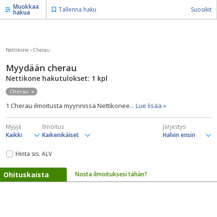
Muokkaa
Tallenna haku
Suosikit
hakua
Nettikone
›
Cherau
Myydään cherau
Nettikone hakutulokset: 1
kpl
Cherau
1 Cherau ilmoitusta myynnissä Nettikonee
... Lue lisää »
Myyjä
Ilmoitus
Järjestys
Hinta sis. ALV
Ohituskaista
Nosta ilmoituksesi tähän?