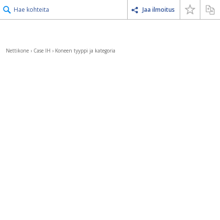
Hae kohteita
Jaa ilmoitus
Nettikone
›
Case IH
›
Koneen tyyppi ja kategoria