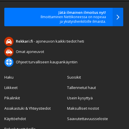
Jätä ilmainen ilmoitus nyt!
Ilmoittaminen Nettikoneessa on nopeaa
ja yksityishenkilöille ilmaista.
Rekkari.fi
- ajoneuvon kaikki tiedot heti
Omat ajoneuvot
Ohjeet turvalliseen kaupankäyntiin
Haku
Suosikit
Liikkeet
Tallennetut haut
Pikalinkit
Usein kysyttyä
Asiakastuki & Yhteystiedot
Maksulliset nostot
Käyttöehdot
Saavutettavuusseloste
Palvelut yrityksille