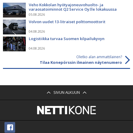
Veho Kokkolan hyötyajoneuvohuolto- ja
varaosatoiminnot Q2 Service Oy:lle lokakuussa
05.08.2026
Volvon uudet 13-litraiset polttomoottorit
04.08.2026
Logistiikka turvaa Suomen kilpailukyvyn
04.08.2026
Oletko alan ammattilainen?
Tilaa Konepörssin ilmainen näytenumero
SIVUN ALKUUN