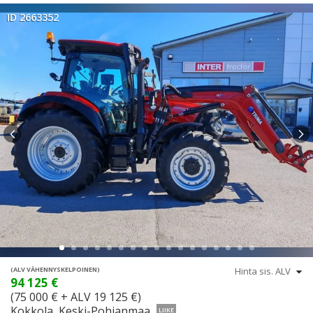
ID 2663352
(ALV VÄHENNYSKELPOINEN)
94 125 €
(75 000 € + ALV 19 125 €)
Kokkola, Keski-Pohjanmaa
LIIKE