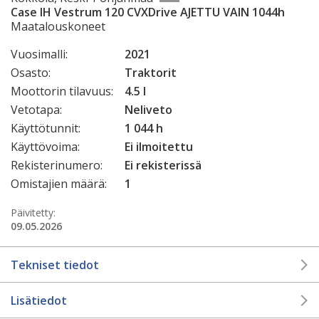
Case IH Vestrum 120 CVXDrive AJETTU VAIN 1044h
Maatalouskoneet
Vuosimalli:
2021
Osasto:
Traktorit
Moottorin tilavuus:
4.5 l
Vetotapa:
Neliveto
Käyttötunnit:
1 044 h
Käyttövoima:
Ei ilmoitettu
Rekisterinumero:
Ei rekisterissä
Omistajien määrä:
1
Päivitetty:
09.05.2026
Tekniset tiedot
Lisätiedot