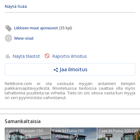
Näytä lisää
Liikkeen muut ajoneuvot
(35 kpl)
Www-sivut
Näytä tilastot
Raportoi ilmoitus
Jaa ilmoitus
Nettikone.com ei ota vastuuta myyjän antamien tietojen
paikkansapitävyydestä. Ilmoitetuissa tiedoissa saattaa olla myös
tahattomia puutteita tai virheitä. Tieto on siis sitova vasta kun myyjä
on sen pyynnöstäsi vahvistanut.
Samankaltaisia
Case IH Maxxum 150
Case IH Puma 165
Case IH Puma 200 CVX
CVXDrive (6.7)
CVXDrive (6.7)
(6.7)