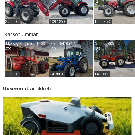
'21
'20
'21
89 000 €
109 185 €
124 245 €
Katsotuimmat
Massey Ferguson 1200
Ford 6410 (4.4)
Valmet 805
'79
'89
'85
16 500 €
14 800 €
14 500 €
Uusimmat artikkelit