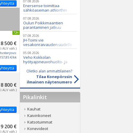
07.08.2026
yhteyttä
Enersense toimittaa
sähköaseman atNorthin
datakeskukseen
07.08.2026
Oulun Poikkimaantien
parantaminen jatkuu
IVITETTY 72H
07.08.2026
JH-Toimi vie
8 500 €
vesakonraivauden uudelle
Ei ALV väh.)
tasolle Casen ja Seppi-
tustarjous:
murskaimen avulla
05.08.2026
Veho Kokkolan
157,85 €/kk
hyötyajoneuvohuolto- ja
varaosatoiminnot Q2 Service
yhteyttä
Oy:lle lokakuussa
Oletko alan ammattilainen?
Tilaa Konepörssin
ilmainen näytenumero
8 800 €
Ei ALV väh.)
Pikalinkit
Kauhat
yhteyttä
Kaivinkoneet
Katsotuimmat
9 200 €
Konevideot
Ei ALV väh.)