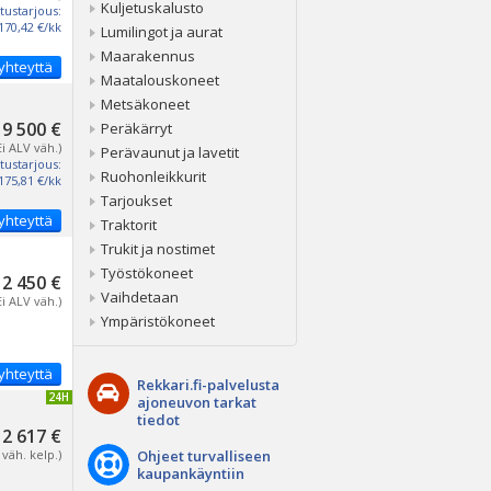
Kuljetuskalusto
tustarjous:
170,42 €/kk
Lumilingot ja aurat
Maarakennus
yhteyttä
Maatalouskoneet
Metsäkoneet
9 500 €
Peräkärryt
Ei ALV väh.)
Perävaunut ja lavetit
tustarjous:
Ruohonleikkurit
175,81 €/kk
Tarjoukset
yhteyttä
Traktorit
Trukit ja nostimet
Työstökoneet
12 450 €
Vaihdetaan
Ei ALV väh.)
Ympäristökoneet
yhteyttä
Rekkari.fi-palvelusta
IVITETTY 24H
ajoneuvon tarkat
tiedot
12 617 €
 väh. kelp.)
Ohjeet turvalliseen
kaupankäyntiin