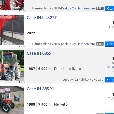
Hämeenlinna ›
NHK-Keskus Oy Hämeenlinna
Ota 
LIIKE
PÄ
Case IH L 4522T
(ALV
2022
Hämeenlinna ›
NHK-Keskus Oy Hämeenlinna
Ota 
LIIKE
Case IH 685xl
(
Rahoi
1987
6 000 h
Diesel
Neliveto
Leppävirta ›
Mikko Koivusalo
Ota 
Case IH 885 XL
(ALV
1988
7 400 h
Neliveto