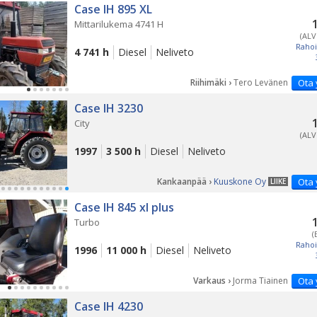
Case IH 895 XL
Mittarilukema 4741 H
(ALV
Rahoi
4 741 h
Diesel
Neliveto
Riihimäki ›
Tero Levänen
Ota 
Case IH 3230
City
(ALV
1997
3 500 h
Diesel
Neliveto
Kankaanpää ›
Kuuskone Oy
Ota 
LIIKE
Case IH 845 xl plus
Turbo
(
Rahoi
1996
11 000 h
Diesel
Neliveto
Varkaus ›
Jorma Tiainen
Ota 
Case IH 4230