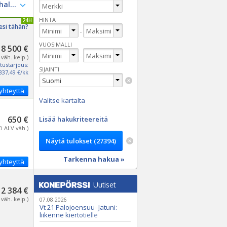
HINTA
IVITETTY 24H
esi tähän?
-
VUOSIMALLI
18 500 €
-
 väh. kelp.)
tustarjous:
SIJAINTI
337,49 €/kk
yhteyttä
Valitse kartalta
650 €
Lisää hakukriteereitä
Ei ALV väh.)
Tarkenna hakua »
yhteyttä
Uutiset
2 384 €
 väh. kelp.)
07.08.2026
Vt 21 Palojoensuu–Jatuni:
liikenne kiertotielle
Nunasjoen silloilla