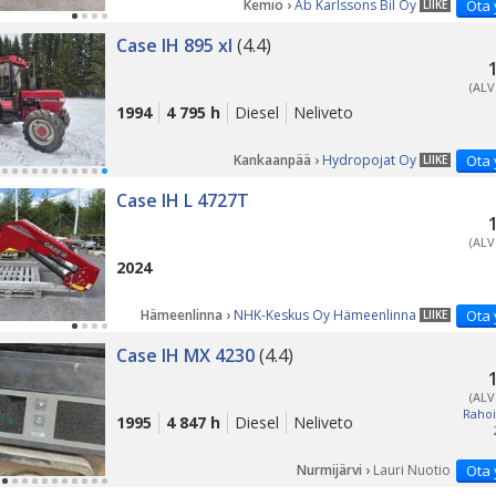
Kemiö ›
Ab Karlssons Bil Oy
Ota 
LIIKE
Case IH 895 xl
(4.4)
(ALV
1994
4 795 h
Diesel
Neliveto
Kankaanpää ›
Hydropojat Oy
Ota 
LIIKE
PÄ
Case IH L 4727T
(ALV
2024
Hämeenlinna ›
NHK-Keskus Oy Hämeenlinna
Ota 
LIIKE
Case IH MX 4230
(4.4)
(ALV
Rahoi
1995
4 847 h
Diesel
Neliveto
Nurmijärvi ›
Lauri Nuotio
Ota 