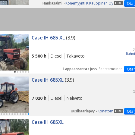
Hankasalmi ›
Konemyynti K.Kauppinen Oy
Ota 
LIIKE
PÄ
Case IH 685 XL
(3.9)
(
Rahoi
5 500 h
Diesel
Takaveto
Lappeenranta ›
Jussi Saastamoinen
Ota 
Case IH 685XL
(3.9)
(
7 020 h
Diesel
Neliveto
Uusikaarlepyy ›
Konetom
Ota 
LIIKE
Case IH 685XL
(