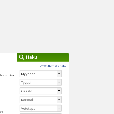
Haku
työkalut »
ID/rek.numerohaku
Käytät tällä hetkellä
jennä haut
llesi sopiva
Tarkkaa hakua
Vaihda Pikahakuun
ys