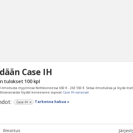
dään Case IH
Haku
n tulokset
100
kpl
Tyh
H
ilmoitusta myynnissä Nettikoneessa
650 € - 263 550 €
. Selaa ilmoituksia ja löydä itse
ttivaraosasta löydät koneeseesi sopivat
Case IH-varaosat
.
dot:
Tarkenna hakua »
Case IH
Ilmoitus
Järjest