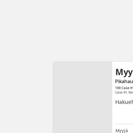
Myy
Pikahau
100
Case I
Case IH. Ne
Hakueh
Myyjä