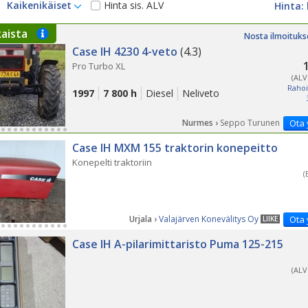
Kaikenikäiset
Hinta sis. ALV
PÄ
kaista
Nosta ilmoituks
Case IH 4230 4-veto
(4.3)
Pro Turbo XL
(ALV
Rahoi
1997
7 800 h
Diesel
Neliveto
Nurmes ›
Seppo Turunen
Ota 
Case IH MXM 155 traktorin konepeitto
Konepelti traktoriin
(
Urjala ›
Valajärven Konevälitys Oy
Ota 
LIIKE
Case IH A-pilarimittaristo Puma 125-215
(ALV