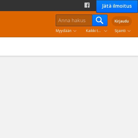
Jätä ilmoitus
Kirjaudu
Myydään
Kaikki tuoteryhmät
Sijainti