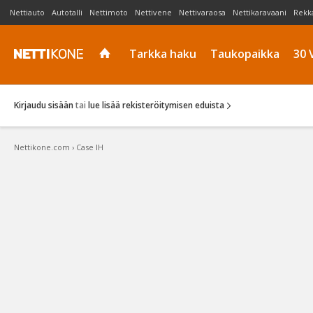
Nettiauto
Autotalli
Nettimoto
Nettivene
Nettivaraosa
Nettikaravaani
Rekk
Tarkka haku
Taukopaikka
30 
Kirjaudu sisään
tai
lue lisää rekisteröitymisen eduista
Nettikone.com
›
Case IH