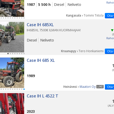
Rahoi
1987
5 500 h
Diesel
Neliveto
Kangasala ›
Tommi Tiitola
Ota 
Case IH 685XL
IH685XL 7500€ ILMAN KUORMAAJAA!
(
Rahoi
Diesel
Neliveto
Kruunupyy ›
Tero Honkaniemi
Ota 
Case IH 685 XL
(
1989
Heinävesi ›
Maatori Oy
Ota 
LIIKE
PÄ
Case IH L 4522 T
(ALV
2023