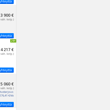
yhteyttä
13 900 €
 väh. kelp.)
yhteyttä
IVITETTY 24H
14 217 €
 väh. kelp.)
yhteyttä
15 060 €
 väh. kelp.)
tustarjous:
276,41 €/kk
yhteyttä