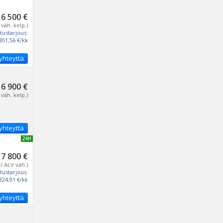
16 500 €
 väh. kelp.)
tustarjous:
301,56 €/kk
yhteyttä
16 900 €
 väh. kelp.)
yhteyttä
UUSI 24H
17 800 €
Ei ALV väh.)
tustarjous:
324,91 €/kk
yhteyttä