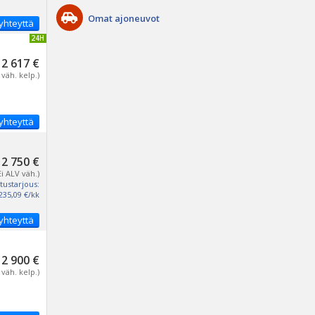
Omat ajoneuvot
yhteyttä
IVITETTY 24H
12 617 €
 väh. kelp.)
yhteyttä
12 750 €
Ei ALV väh.)
tustarjous:
235,09 €/kk
yhteyttä
12 900 €
 väh. kelp.)