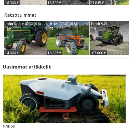
16 900 €
18 500 €
23 845 €
Katsotuimmat
John Deere 4230 (6.6)
Ursus 1234T (6.8)
Fendt 943
'79
'95
'19
14 000 €
18 825 €
107 000 €
Uusimmat artikkelit
MAINOS