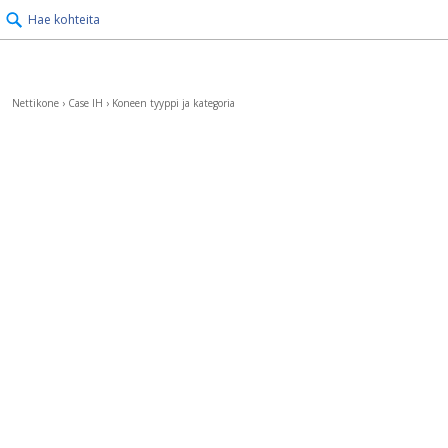
Hae kohteita
Nettikone
›
Case IH
›
Koneen tyyppi ja kategoria