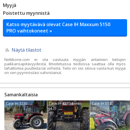
Myyjä
Poistettu myynnistä
Katso myytävävä olevat Case IH Maxxum 5150
PRO vaihtokoneet »
Näytä tilastot
Nettikone.com ei ota vastuuta myyjän antamien tietojen
paikkansapitävyydestä. Ilmoitetuissa tiedoissa saattaa olla myös
tahattomia puutteita tai virheitä. Tieto on siis sitova vasta kun myyjä
on sen pyynnöstäsi vahvistanut.
Samankaltaisia
Case IH 3230
Case IH 4230 4-veto
Case IH 5130
'97
(4.3)
'97
'97