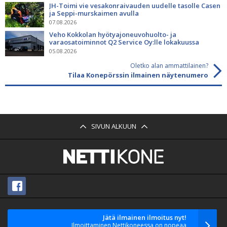
JH-Toimi vie vesakonraivauden uudelle tasolle Casen
ja Seppi-murskaimen avulla
07.08.2026
Veho Kokkolan hyötyajoneuvohuolto- ja
varaosatoiminnot Q2 Service Oy:lle lokakuussa
05.08.2026
Oletko alan ammattilainen?
Tilaa Konepörssin ilmainen näytenumero
SIVUN ALKUUN
Jätä ilmainen ilmoitus nyt!
Ilmoittaminen Nettikoneessa on nopeaa