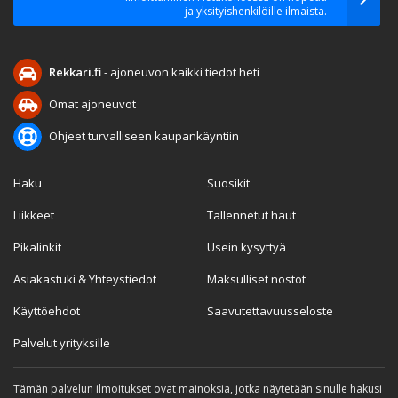
ja yksityishenkilöille ilmaista.
Rekkari.fi
- ajoneuvon kaikki tiedot heti
Omat ajoneuvot
Ohjeet turvalliseen kaupankäyntiin
Haku
Suosikit
Liikkeet
Tallennetut haut
Pikalinkit
Usein kysyttyä
Asiakastuki & Yhteystiedot
Maksulliset nostot
Käyttöehdot
Saavutettavuusseloste
Palvelut yrityksille
Tämän palvelun ilmoitukset ovat mainoksia, jotka näytetään sinulle hakusi