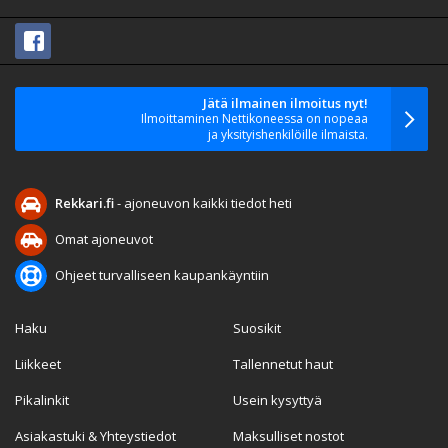
Jätä ilmainen ilmoitus nyt!
Ilmoittaminen Nettikoneessa on nopeaa
ja yksityishenkilöille ilmaista.
Rekkari.fi
- ajoneuvon kaikki tiedot heti
Omat ajoneuvot
Ohjeet turvalliseen kaupankäyntiin
Haku
Suosikit
Liikkeet
Tallennetut haut
Pikalinkit
Usein kysyttyä
Asiakastuki & Yhteystiedot
Maksulliset nostot