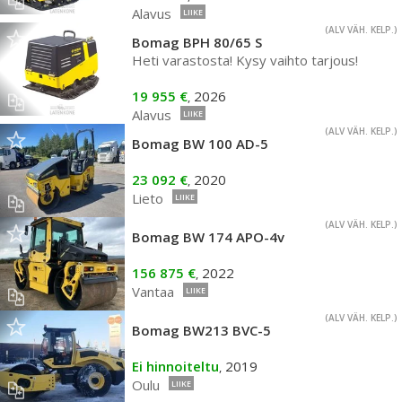
Alavus
LIIKE
(ALV VÄH. KELP.)
Bomag BPH 80/65 S
Heti varastosta! Kysy vaihto tarjous!
19 955 €
2026
,
Alavus
LIIKE
(ALV VÄH. KELP.)
Bomag BW 100 AD-5
23 092 €
2020
,
Lieto
LIIKE
(ALV VÄH. KELP.)
Bomag BW 174 APO-4v
156 875 €
2022
,
Vantaa
LIIKE
(ALV VÄH. KELP.)
Bomag BW213 BVC-5
Ei hinnoiteltu
2019
,
Oulu
LIIKE