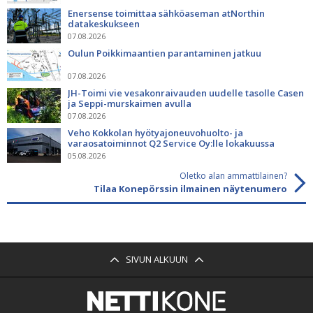
Enersense toimittaa sähköaseman atNorthin
datakeskukseen
07.08.2026
Oulun Poikkimaantien parantaminen jatkuu
07.08.2026
JH-Toimi vie vesakonraivauden uudelle tasolle Casen
ja Seppi-murskaimen avulla
07.08.2026
Veho Kokkolan hyötyajoneuvohuolto- ja
varaosatoiminnot Q2 Service Oy:lle lokakuussa
05.08.2026
Oletko alan ammattilainen?
Tilaa Konepörssin ilmainen näytenumero
SIVUN ALKUUN