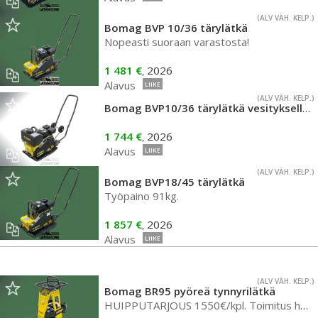
(ALV VÄH. KELP.)
Bomag BVP 10/36 tärylätkä
Nopeasti suoraan varastosta!
1 481 €
2026
,
Alavus
LIIKE
(ALV VÄH. KELP.)
Bomag BVP10/36 tärylätkä vesityksellä ja renkailla
1 744 €
2026
,
Alavus
LIIKE
(ALV VÄH. KELP.)
Bomag BVP18/45 tärylätkä
Työpaino 91kg.
1 857 €
2026
,
Alavus
LIIKE
(ALV VÄH. KELP.)
Bomag BR95 pyöreä tynnyrilätkä
HUIPPUTARJOUS 1550€/kpl. Toimitus heti varastosta!