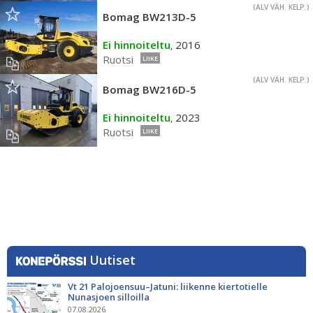
(ALV VÄH. KELP.)
Bomag BW213D-5
Ei hinnoiteltu
2016
,
Ruotsi
LIIKE
(ALV VÄH. KELP.)
Bomag BW216D-5
Ei hinnoiteltu
2023
,
Ruotsi
LIIKE
Uutiset
Vt 21 Palojoensuu–Jatuni: liikenne kiertotielle
Nunasjoen silloilla
07.08.2026