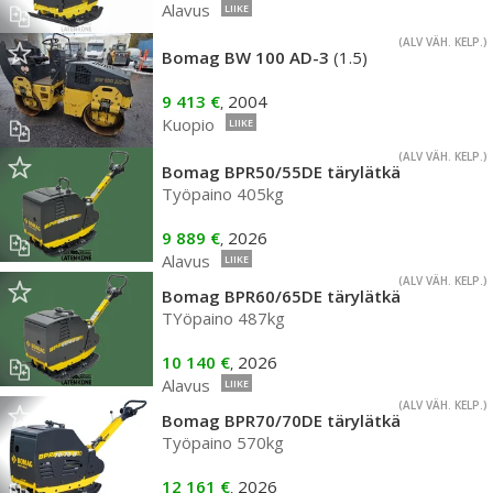
Alavus
LIIKE
(ALV VÄH. KELP.)
Bomag BW 100 AD-3
(1.5)
9 413 €
2004
,
Kuopio
LIIKE
(ALV VÄH. KELP.)
Bomag BPR50/55DE tärylätkä
Työpaino 405kg
9 889 €
2026
,
Alavus
LIIKE
(ALV VÄH. KELP.)
Bomag BPR60/65DE tärylätkä
TYöpaino 487kg
10 140 €
2026
,
Alavus
LIIKE
(ALV VÄH. KELP.)
Bomag BPR70/70DE tärylätkä
Työpaino 570kg
12 161 €
2026
,