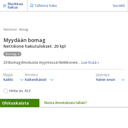
Muokkaa
Tallenna haku
Suosikit
hakua
Nettikone
›
Bomag
Myydään bomag
Nettikone hakutulokset: 20
kpl
Bomag
20 Bomag ilmoitusta myynnissä Nettikonee
... Lue lisää »
Myyjä
Ilmoitus
Järjestys
Hinta sis. ALV
Ohituskaista
Nosta ilmoituksesi tähän?