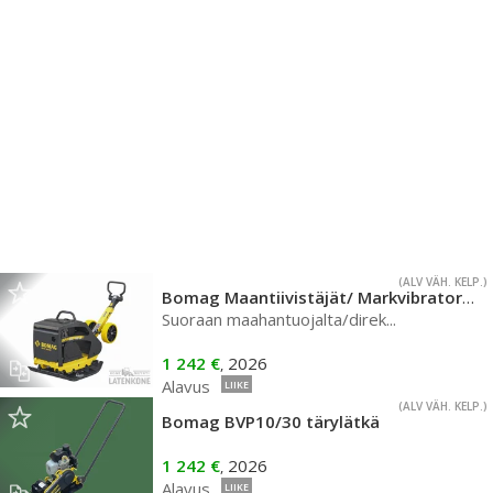
(ALV VÄH. KELP.)
Bomag Maantiivistäjät/ Markvibratorer´
Suoraan maahantuojalta/direk...
1 242 €
2026
,
Alavus
LIIKE
(ALV VÄH. KELP.)
Bomag BVP10/30 tärylätkä
1 242 €
2026
,
Alavus
LIIKE