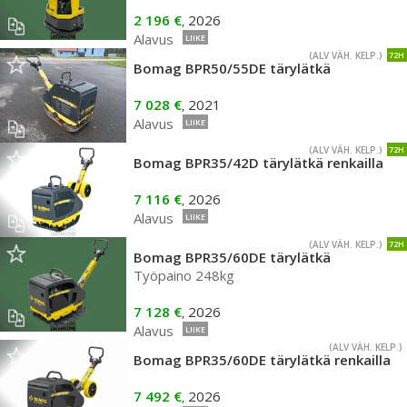
2 196 €
2026
,
Alavus
LIIKE
(ALV VÄH. KELP.)
72H
Bomag BPR50/55DE tärylätkä
7 028 €
2021
,
Alavus
LIIKE
(ALV VÄH. KELP.)
72H
Bomag BPR35/42D tärylätkä renkailla
7 116 €
2026
,
Alavus
LIIKE
(ALV VÄH. KELP.)
72H
Bomag BPR35/60DE tärylätkä
Työpaino 248kg
7 128 €
2026
,
Alavus
LIIKE
(ALV VÄH. KELP.)
Bomag BPR35/60DE tärylätkä renkailla
7 492 €
2026
,