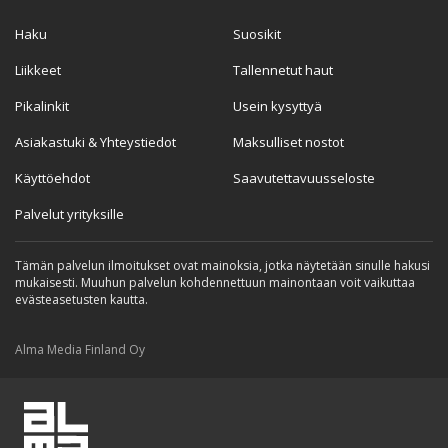
Haku
Suosikit
Liikkeet
Tallennetut haut
Pikalinkit
Usein kysyttyä
Asiakastuki & Yhteystiedot
Maksulliset nostot
Käyttöehdot
Saavutettavuusseloste
Palvelut yrityksille
Tämän palvelun ilmoitukset ovat mainoksia, jotka näytetään sinulle hakusi
mukaisesti. Muuhun palvelun kohdennettuun mainontaan voit vaikuttaa
evästeasetusten kautta.
Alma Media Finland Oy