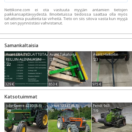
Nettikone.com ei ota vastuuta myyjän antamien tietojen
paikkansapitävyydestä. Ilmoitetuissa tiedoissa saattaa olla myös
tahattomia puutteita tai virheitä. Tieto on siis sitova vasta kun myyjä
on sen pyynnöstäsi vahvistanut.
Samankaltaisia
Avant ERÄ TYÖLAITTEITA
Avant Takaharja
Avant Hiekoitin
REILUIN ALENNUKSIN!
'23
'23
'22
329 €
853 €
975 €
Katsotuimmat
John Deere 4230 (6.6)
Ursus 1234T (6.8)
Fendt 943
'79
'95
'19