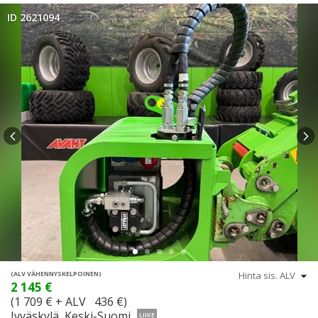
ID 2621094
(ALV VÄHENNYSKELPOINEN)
2 145 €
(1 709 € + ALV 436 €)
Jyväskylä, Keski-Suomi
LIIKE