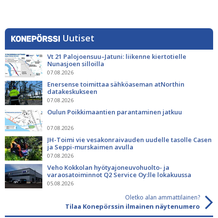
Uutiset
Vt 21 Palojoensuu–Jatuni: liikenne kiertotielle
Nunasjoen silloilla
07.08.2026
Enersense toimittaa sähköaseman atNorthin
datakeskukseen
07.08.2026
Oulun Poikkimaantien parantaminen jatkuu
07.08.2026
JH-Toimi vie vesakonraivauden uudelle tasolle Casen
ja Seppi-murskaimen avulla
07.08.2026
Veho Kokkolan hyötyajoneuvohuolto- ja
varaosatoiminnot Q2 Service Oy:lle lokakuussa
05.08.2026
Oletko alan ammattilainen?
Tilaa Konepörssin ilmainen näytenumero