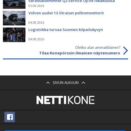
varaosatoiminnot Q2 Service Oy:lle lokakuussa
05.08.2026
Volvon uudet 13-litraiset polttomoottorit
04.08.2026
Logistiikka turvaa Suomen kilpailukyvyn
04.08.2026
Oletko alan ammattilainen?
Tilaa Konepörssin ilmainen näytenumero
SIVUN ALKUUN