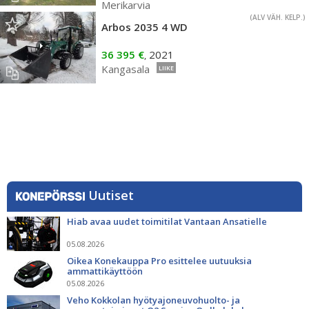
Merikarvia
(ALV VÄH. KELP.)
Arbos 2035 4 WD
36 395 €
2021
,
Kangasala
LIIKE
Uutiset
Hiab avaa uudet toimitilat Vantaan Ansatielle
05.08.2026
Oikea Konekauppa Pro esittelee uutuuksia
ammattikäyttöön
05.08.2026
Veho Kokkolan hyötyajoneuvohuolto- ja