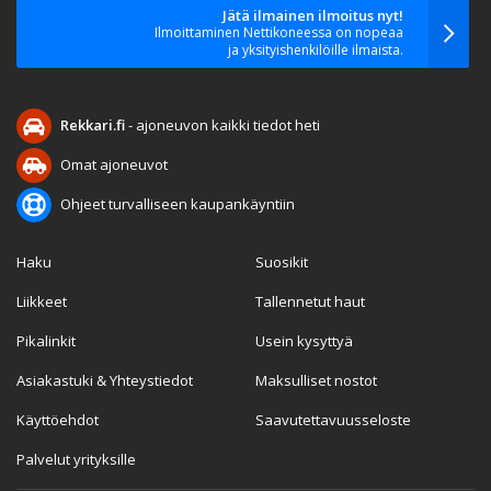
Jätä ilmainen ilmoitus nyt!
Ilmoittaminen Nettikoneessa on nopeaa
ja yksityishenkilöille ilmaista.
Rekkari.fi
- ajoneuvon kaikki tiedot heti
Omat ajoneuvot
Ohjeet turvalliseen kaupankäyntiin
Haku
Suosikit
Liikkeet
Tallennetut haut
Pikalinkit
Usein kysyttyä
Asiakastuki & Yhteystiedot
Maksulliset nostot
Käyttöehdot
Saavutettavuusseloste
Palvelut yrityksille