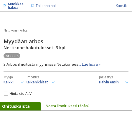
Muokkaa
Tallenna haku
Suosikit
hakua
Nettikone
›
Arbos
Myydään arbos
Nettikone hakutulokset: 3
kpl
Arbos
3 Arbos ilmoitusta myynnissä Nettikonees
... Lue lisää »
Myyjä
Ilmoitus
Järjestys
Hinta sis. ALV
Ohituskaista
Nosta ilmoituksesi tähän?