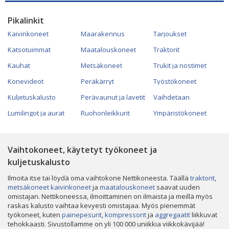
Pikalinkit
Kaivinkoneet
Maarakennus
Tarjoukset
Katsotuimmat
Maatalouskoneet
Traktorit
Kauhat
Metsäkoneet
Trukit ja nostimet
Konevideot
Peräkärryt
Työstökoneet
Kuljetuskalusto
Perävaunut ja lavetit
Vaihdetaan
Lumilingot ja aurat
Ruohonleikkurit
Ympäristökoneet
Vaihtokoneet, käytetyt työkoneet ja
kuljetuskalusto
Ilmoita itse tai löydä oma vaihtokone Nettikoneesta. Täällä
traktorit
,
metsäkoneet
kaivinkoneet
ja
maatalouskoneet
saavat uuden
omistajan. Nettikoneessa, ilmoittaminen on ilmaista ja meillä myös
raskas kalusto vaihtaa kevyesti omistajaa. Myös pienemmät
työkoneet, kuten
painepesurit
,
kompressorit
ja
aggregaatit
liikkuvat
tehokkaasti. Sivustollamme on yli 100 000 uniikkia viikkokävijää!