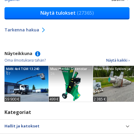
Näytä tulokset
(27365)
Tarkenna hakua
Näyteikkuna
Oma ilmoituksesi tähän?
Näytä kaikki ›
MAN 4x4 TGM 13.240
Muu merkki Greenstar GBD-601
Muu merkki Sykloni ja Puhallin
'07
'26
59 900 €
499 €
2 385 €
Kategoriat
Hallit ja katokset