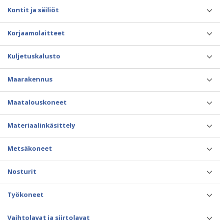
Kontit ja säiliöt
Korjaamolaitteet
Kuljetuskalusto
Maarakennus
Maatalouskoneet
Materiaalinkäsittely
Metsäkoneet
Nosturit
Työkoneet
Vaihtolavat ja siirtolavat