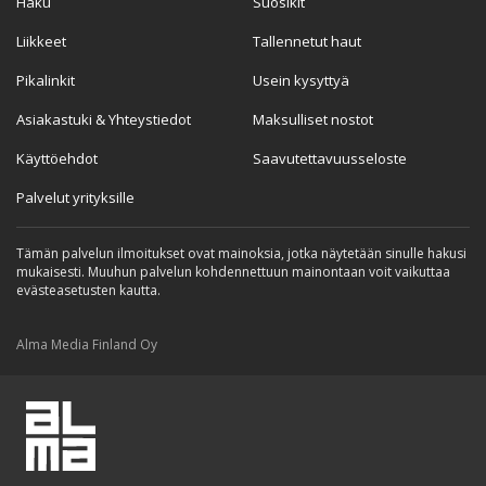
Haku
Suosikit
Liikkeet
Tallennetut haut
Pikalinkit
Usein kysyttyä
Asiakastuki & Yhteystiedot
Maksulliset nostot
Käyttöehdot
Saavutettavuusseloste
Palvelut yrityksille
Tämän palvelun ilmoitukset ovat mainoksia, jotka näytetään sinulle hakusi
mukaisesti. Muuhun palvelun kohdennettuun mainontaan voit vaikuttaa
evästeasetusten kautta.
Alma Media Finland Oy