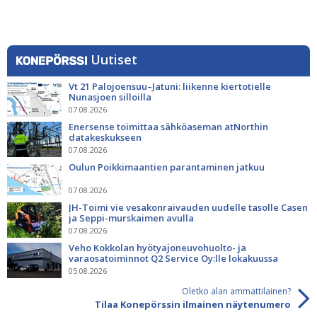
Uutiset
Vt 21 Palojoensuu–Jatuni: liikenne kiertotielle
Nunasjoen silloilla
07.08.2026
Enersense toimittaa sähköaseman atNorthin
datakeskukseen
07.08.2026
Oulun Poikkimaantien parantaminen jatkuu
07.08.2026
JH-Toimi vie vesakonraivauden uudelle tasolle Casen
ja Seppi-murskaimen avulla
07.08.2026
Veho Kokkolan hyötyajoneuvohuolto- ja
varaosatoiminnot Q2 Service Oy:lle lokakuussa
05.08.2026
Oletko alan ammattilainen?
Tilaa Konepörssin ilmainen näytenumero