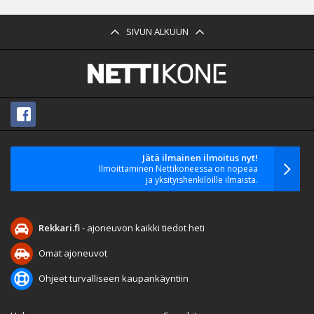
SIVUN ALKUUN
Jätä ilmainen ilmoitus nyt!
Ilmoittaminen Nettikoneessa on nopeaa
ja yksityishenkilöille ilmaista.
Rekkari.fi
- ajoneuvon kaikki tiedot heti
Omat ajoneuvot
Ohjeet turvalliseen kaupankäyntiin