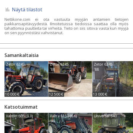
Näytä tilastot
Nettikone.com ei ota vastuuta myyjän antamien tietojen
paikkansapitävyydestä. Ilmoitetuissa tiedoissa saattaa olla myös
tahattomia puutteita tai virheitä. Tieto on siis sitova vasta kun myyjä
on sen pyynnöstäsi vahvistanut.
Samankaltaisia
Zetor 6245
Zetor 6245
Zetor 6245
'86
'88
'88
10 000 €
12 500 €
13 000 €
Katsotuimmat
Valmet 605 (3.3)
Valtra 8150 (6.6)
Universal 640
'89
'99