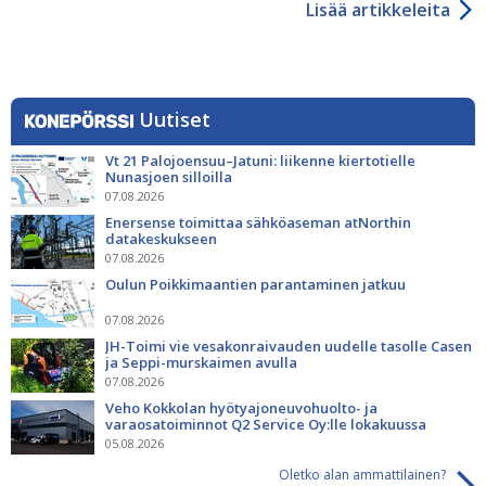
Lisää artikkeleita
Uutiset
Vt 21 Palojoensuu–Jatuni: liikenne kiertotielle
Nunasjoen silloilla
07.08.2026
Enersense toimittaa sähköaseman atNorthin
datakeskukseen
07.08.2026
Oulun Poikkimaantien parantaminen jatkuu
07.08.2026
JH-Toimi vie vesakonraivauden uudelle tasolle Casen
ja Seppi-murskaimen avulla
07.08.2026
Veho Kokkolan hyötyajoneuvohuolto- ja
varaosatoiminnot Q2 Service Oy:lle lokakuussa
05.08.2026
Oletko alan ammattilainen?