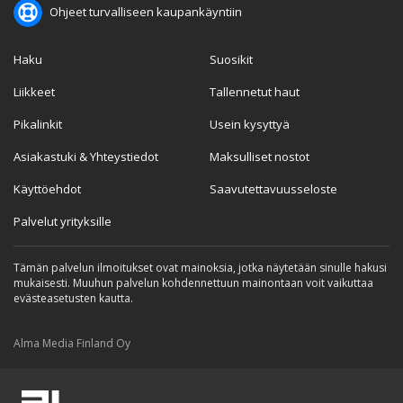
Ohjeet turvalliseen kaupankäyntiin
Haku
Suosikit
Liikkeet
Tallennetut haut
Pikalinkit
Usein kysyttyä
Asiakastuki & Yhteystiedot
Maksulliset nostot
Käyttöehdot
Saavutettavuusseloste
Palvelut yrityksille
Tämän palvelun ilmoitukset ovat mainoksia, jotka näytetään sinulle hakusi
mukaisesti. Muuhun palvelun kohdennettuun mainontaan voit vaikuttaa
evästeasetusten kautta.
Alma Media Finland Oy