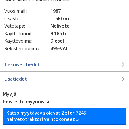
Vuosimalli:
1987
Osasto:
Traktorit
Vetotapa:
Neliveto
Käyttötunnit:
9 186 h
Käyttövoima:
Diesel
Rekisterinumero:
496-VAL
Tekniset tiedot
Lisätiedot
Myyjä
Poistettu myynnistä
Katso myytävävä olevat Zetor 7245
nelivetotraktori vaihtokoneet »