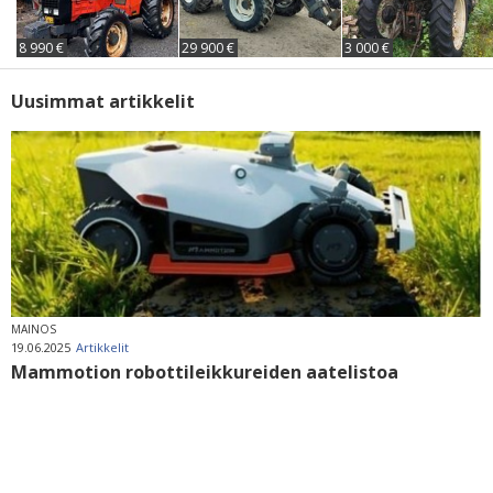
8 990 €
29 900 €
3 000 €
Uusimmat artikkelit
MAINOS
19.06.2025
Artikkelit
Mammotion robottileikkureiden aatelistoa