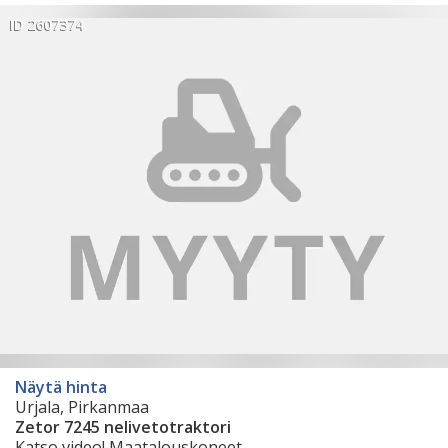
ID 2607374
Näytä hinta
Urjala, Pirkanmaa
Zetor 7245 nelivetotraktori
Katso video! Maatalouskoneet