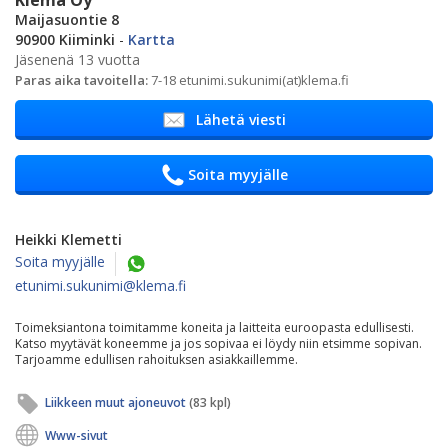
Maijasuontie 8
90900 Kiiminki
-
Kartta
Jäsenenä 13 vuotta
Paras aika tavoitella:
7-18 etunimi.sukunimi(at)klema.fi
Lähetä viesti
Soita myyjälle
Heikki Klemetti
Soita myyjälle
etunimi.sukunimi@klema.fi
Toimeksiantona toimitamme koneita ja laitteita euroopasta edullisesti.
Katso myytävät koneemme ja jos sopivaa ei löydy niin etsimme sopivan.
Tarjoamme edullisen rahoituksen asiakkaillemme.
Liikkeen muut ajoneuvot
(83 kpl)
Www-sivut