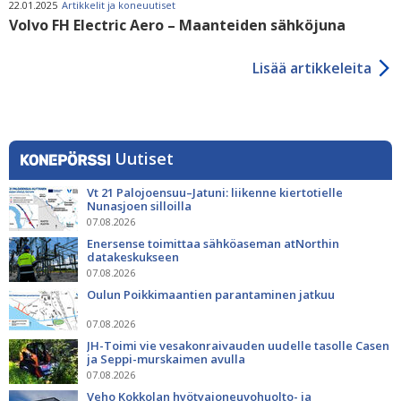
22.01.2025
Artikkelit ja koneuutiset
Volvo FH Electric Aero – Maanteiden sähköjuna
Lisää artikkeleita
Uutiset
Vt 21 Palojoensuu–Jatuni: liikenne kiertotielle
Nunasjoen silloilla
07.08.2026
Enersense toimittaa sähköaseman atNorthin
datakeskukseen
07.08.2026
Oulun Poikkimaantien parantaminen jatkuu
07.08.2026
JH-Toimi vie vesakonraivauden uudelle tasolle Casen
ja Seppi-murskaimen avulla
07.08.2026
Veho Kokkolan hyötyajoneuvohuolto- ja