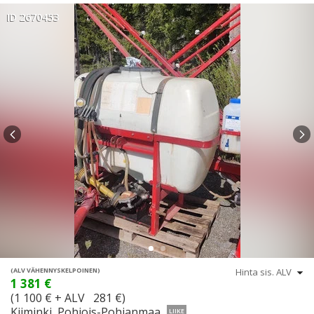
ID 2670453
(ALV VÄHENNYSKELPOINEN)
1 381 €
(1 100 € + ALV 281 €)
Kiiminki, Pohjois-Pohjanmaa
LIIKE