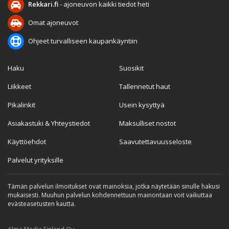
Rekkari.fi
- ajoneuvon kaikki tiedot heti
Omat ajoneuvot
Ohjeet turvalliseen kaupankäyntiin
Haku
Suosikit
Liikkeet
Tallennetut haut
Pikalinkit
Usein kysyttyä
Asiakastuki & Yhteystiedot
Maksulliset nostot
Käyttöehdot
Saavutettavuusseloste
Palvelut yrityksille
Tämän palvelun ilmoitukset ovat mainoksia, jotka näytetään sinulle hakusi
mukaisesti. Muuhun palvelun kohdennettuun mainontaan voit vaikuttaa
evästeasetusten kautta.