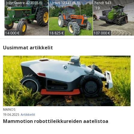
John Deere 4230 (6.6)
Ursus 1234T (6.8)
Fendt 943
'79
'95
'19
14 000 €
18 825 €
107 000 €
Uusimmat artikkelit
MAINOS
19.06.2025
Artikkelit
Mammotion robottileikkureiden aatelistoa