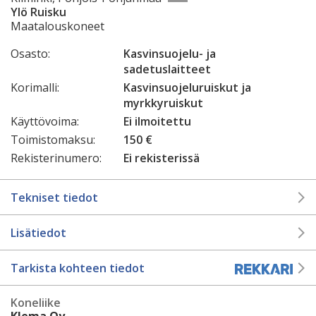
Ylö Ruisku
Maatalouskoneet
Osasto:
Kasvinsuojelu- ja
sadetuslaitteet
Korimalli:
Kasvinsuojeluruiskut ja
myrkkyruiskut
Käyttövoima:
Ei ilmoitettu
Toimistomaksu:
150 €
Rekisterinumero:
Ei rekisterissä
Tekniset tiedot
Lisätiedot
Tarkista kohteen tiedot
Koneliike
Klema Oy