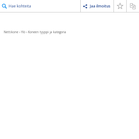
Hae kohteita
Jaa ilmoitus
Nettikone
›
Ylö
›
Koneen tyyppi ja kategoria