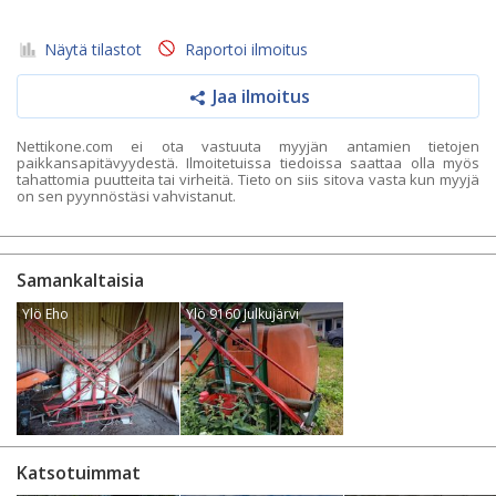
Näytä tilastot
Raportoi ilmoitus
Jaa ilmoitus
Nettikone.com ei ota vastuuta myyjän antamien tietojen
paikkansapitävyydestä. Ilmoitetuissa tiedoissa saattaa olla myös
tahattomia puutteita tai virheitä. Tieto on siis sitova vasta kun myyjä
on sen pyynnöstäsi vahvistanut.
Samankaltaisia
Ylö Eho
Ylö 9160 Julkujärvi
Katsotuimmat