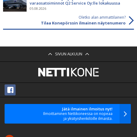
varaosatoiminnot Q2 Service Oy:lle lokakuussa
05.08.2026
Oletko alan ammattilainen?
Tilaa Konepörssin ilmainen näytenumero
SIVUN ALKUUN
Jätä ilmainen ilmoitus nyt!
Ilmoittaminen Nettikoneessa on nopeaa
ja yksityishenkilöille ilmaista.