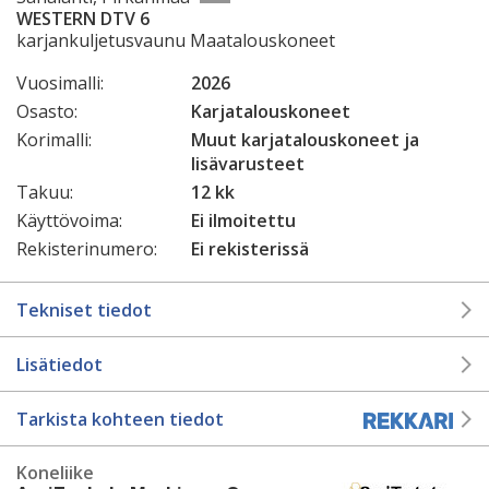
WESTERN DTV 6
karjankuljetusvaunu Maatalouskoneet
Vuosimalli:
2026
Osasto:
Karjatalouskoneet
Korimalli:
Muut karjatalouskoneet ja
lisävarusteet
Takuu:
12 kk
Käyttövoima:
Ei ilmoitettu
Rekisterinumero:
Ei rekisterissä
Tekniset tiedot
Lisätiedot
Tarkista kohteen tiedot
Koneliike