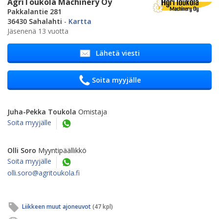
AgriToukola Machinery Oy
Pakkalantie 281
36430 Sahalahti
-
Kartta
Jäsenenä 13 vuotta
Lähetä viesti
Soita myyjälle
Juha-Pekka Toukola
Omistaja
Soita myyjälle
Olli Soro
Myyntipäällikkö
Soita myyjälle
olli.soro@agritoukola.fi
Liikkeen muut ajoneuvot
(47 kpl)