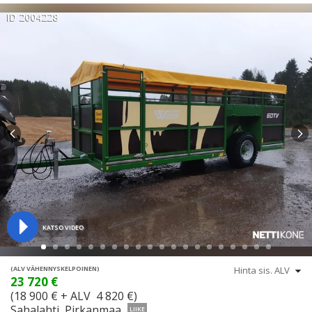
ID 2004228
KATSO VIDEO
(ALV VÄHENNYSKELPOINEN)
23 720 €
(18 900 € + ALV 4 820 €)
Sahalahti, Pirkanmaa
LIIKE