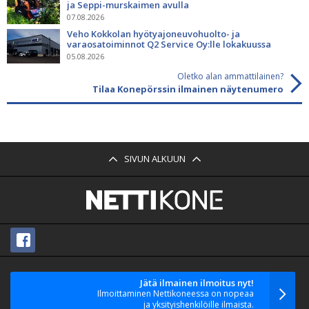
ja Seppi-murskaimen avulla
07.08.2026
Veho Kokkolan hyötyajoneuvohuolto- ja
varaosatoiminnot Q2 Service Oy:lle lokakuussa
05.08.2026
Oletko alan ammattilainen?
Tilaa Konepörssin ilmainen näytenumero
SIVUN ALKUUN
Jätä ilmainen ilmoitus nyt!
Ilmoittaminen Nettikoneessa on nopeaa
ja yksityishenkilöille ilmaista.