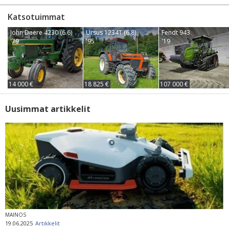
Katsotuimmat
John Deere 4230 (6.6)
Ursus 1234T (6.8)
Fendt 943
'79
'95
'19
14 000 €
18 825 €
107 000 €
Uusimmat artikkelit
MAINOS
19.06.2025
Artikkelit