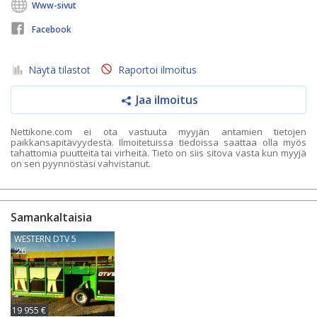
Www-sivut
Facebook
Näytä tilastot
Raportoi ilmoitus
Jaa ilmoitus
Nettikone.com ei ota vastuuta myyjän antamien tietojen
paikkansapitävyydestä. Ilmoitetuissa tiedoissa saattaa olla myös
tahattomia puutteita tai virheitä. Tieto on siis sitova vasta kun myyjä
on sen pyynnöstäsi vahvistanut.
Samankaltaisia
WESTERN DTV 5
'26
19 955 €