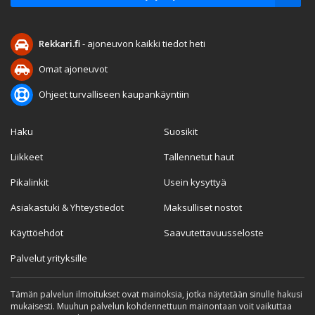
Rekkari.fi
- ajoneuvon kaikki tiedot heti
Omat ajoneuvot
Ohjeet turvalliseen kaupankäyntiin
Haku
Suosikit
Liikkeet
Tallennetut haut
Pikalinkit
Usein kysyttyä
Asiakastuki & Yhteystiedot
Maksulliset nostot
Käyttöehdot
Saavutettavuusseloste
Palvelut yrityksille
Tämän palvelun ilmoitukset ovat mainoksia, jotka näytetään sinulle hakusi
mukaisesti. Muuhun palvelun kohdennettuun mainontaan voit vaikuttaa