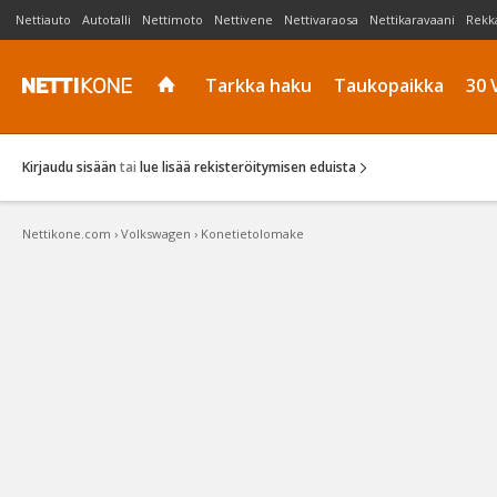
Nettiauto
Autotalli
Nettimoto
Nettivene
Nettivaraosa
Nettikaravaani
Rekk
Tarkka haku
Taukopaikka
30 
Kirjaudu sisään
tai
lue lisää rekisteröitymisen eduista
Nettikone.com
›
Volkswagen
›
Konetietolomake