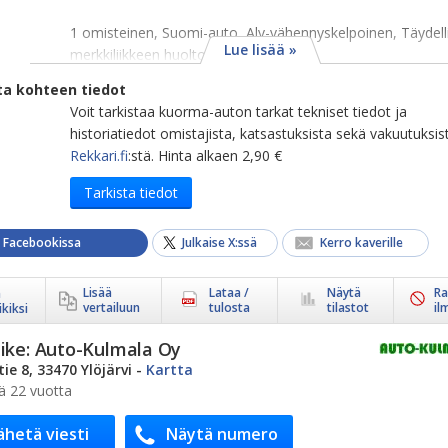
1 omisteinen, Suomi-auto, Alv-vähennyskelpoinen, Täydell
Lue lisää »
merkkiliikkeen huoltohistori...
ta kohteen tiedot
Voit tarkistaa kuorma-auton tarkat tekniset tiedot ja
historiatiedot omistajista, katsastuksista sekä vakuutuksis
Rekkari.fi
:stä. Hinta alkaen 2,90 €
Tarkista tiedot
a Facebookissa
Julkaise X:ssä
Kerro kaverille
Lisää
Lataa /
Näytä
Ra
ä
vertailuun
tulosta
tilastot
il
kiksi
ike:
Auto-Kulmala Oy
ie 8, 33470 Ylöjärvi
-
Kartta
ä 22 vuotta
ähetä viesti
Näytä numero