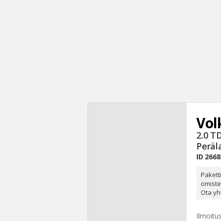
Vol
2.0 T
Peräl
ID
2668
Pakett
omiste
Ota yht
Ilmoitu