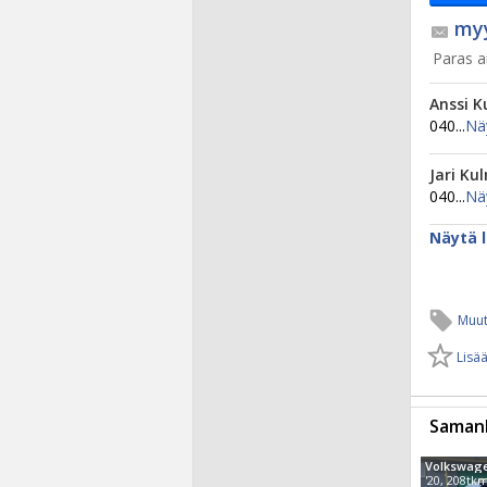
myy
Paras ai
Anssi K
040...
Nä
Jari Ku
040...
Nä
Näytä l
Muut
Lisää
Samanl
Volkswage
'20, 208tk