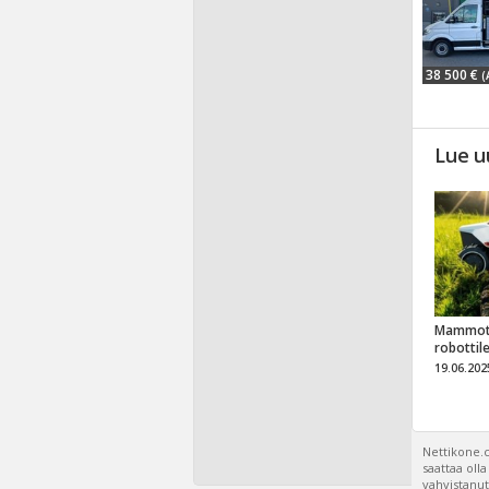
38 500 €
(
Lue u
Mammot
robottil
19.06.202
Nettikone.c
saattaa oll
vahvistanut