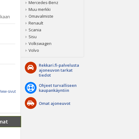
Mercedes-Benz
Muu merkki
Omavalmiste
ukaan
Renault
Scania
Sisu
Volkswagen
Volvo
Rekkari.fi-palvelusta
ajoneuvon tarkat
tiedot
Ohjeet turvalliseen
kaupankäyntiin
ww-sivut
Omat ajoneuvot
mat