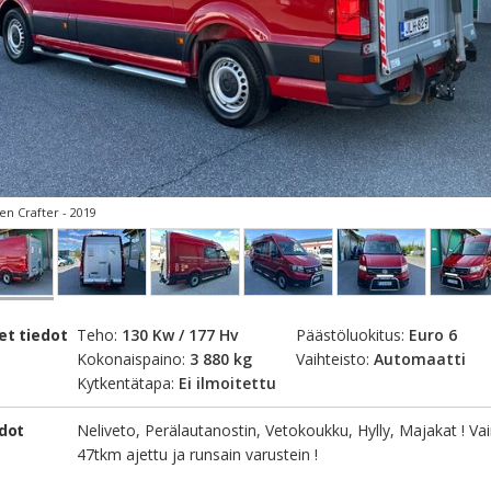
n Crafter - 2019
et tiedot
Teho:
130 Kw / 177 Hv
Päästöluokitus:
Euro 6
Kokonaispaino:
3 880 kg
Vaihteisto:
Automaatti
Kytkentätapa:
Ei ilmoitettu
edot
Neliveto, Perälautanostin, Vetokoukku, Hylly, Majakat ! Va
47tkm ajettu ja runsain varustein !