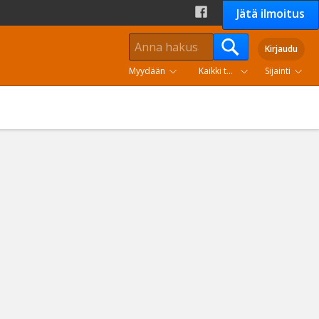
Jätä ilmoitus
Kirjaudu
Myydään
Kaikki tuoteryhmät
Sijainti