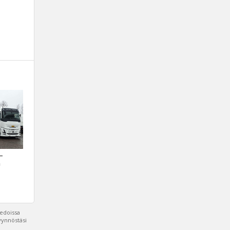
 –
a
iedoissa
pyynnöstäsi