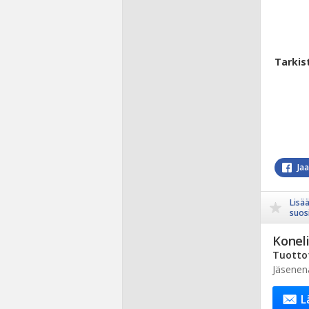
Tarkis
Ja
Lisä
suosi
Koneli
Tuottot
Jäsenen
L