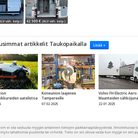
42 500 €
ALV väh. kelp.)
(ALV väh. kelp.)
usimmat artikkelit Taukopaikalla
Lisää »
ion
Koneunion laajenee
Volvo FH Electric Aero
eikkureiden aatelistoa
Tampereelle
Maanteiden sähköjun
5
07.02.2025
22.01.2025
om ei ota vastuuta myyjän antamien tietojen paikkansapitävyydestä. Ilmoitetuissa t
a myös tahattomia puutteita tai virheitä. Tieto on siis sitova vasta kun myyjä on sen 
.