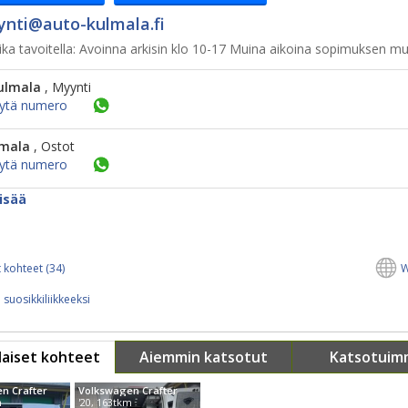
nti@​auto-kulmala.fi
ka tavoitella:
Avoinna arkisin klo 10-17 Muina aikoina sopimuksen m
ulmala
, Myynti
ytä numero
lmala
, Ostot
ytä numero
isää
 kohteet (34)
W
 suosikkiliikkeeksi
aiset kohteet
Aiemmin katsotut
Katsotuim
n Crafter
Volkswagen Crafter
m
'20, 163tkm