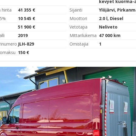
kevyet kuorma-
 hinta
41 355 €
Sijainti
Ylöjärvi, Pirkan
,5%
10 545 €
Moottori
2.0 l, Diesel
51 900 €
Vetotapa
Neliveto
lli
2019
Mittarilukema
47 000 km
rinumero
JLH-829
Omistajia
1
tomaksu
150 €