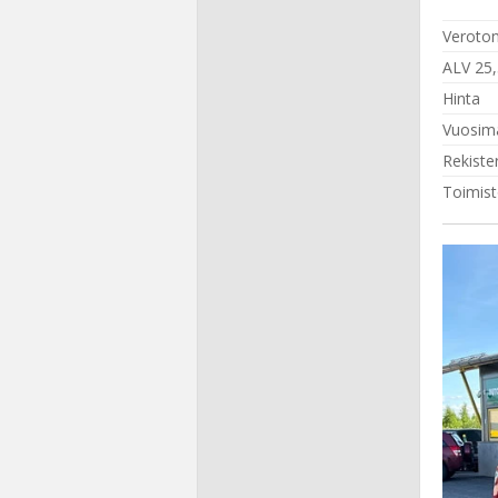
Veroton
ALV 25
Hinta
Vuosima
Rekiste
Toimis