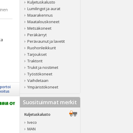
Kuljetuskalusto
Lumilingot ja aurat
inen
Maarakennus
Maatalouskoneet
Metsäkoneet
Peräkärryt
ta
Perävaunut ja lavetit
Ruohonleikkurit
Tarjoukset
Traktorit
Trukit ja nostimet
Työstökoneet
Vaihdetaan
portoi
Ympäristökoneet
moitus
Suosituimmat merkit
Kuljetuskalusto
Iveco
MAN