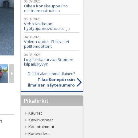
05.08.2026
Oikea Konekauppa Pro
esittelee uutuuksia
ammattikäyttöön
05.08.2026
Veho Kokkolan
hyötyajoneuvohuolto- ja
varaosatoiminnot Q2 Service
Oy:lle lokakuussa
04.08.2026
Volvon uudet 13-litraiset
polttomoottorit
04.08.2026
Logistiikka turvaa Suomen
kilpailukyvyn
Oletko alan ammattilainen?
Tilaa Konepörssin
ilmainen näytenumero
Pikalinkit
Kauhat
Kaivinkoneet
in
Katsotuimmat
Konevideot