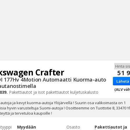
kswagen
Crafter
51 
Haku
DI 177Hv 4Motion Automaatti Kuorma-auto
Lähetä 
Tyh
autanostimella
(ALV väh
039.
Pakettiautot ja isot pakettiautot kuljetuskalusto
iautoja ja kevyt kuorma-autoja Ylöjärvellä ! Suurin osa valikoimasta on 1
isia hyvin varusteltuja Suomi-autoja ! Osoitteemme on Tuottotie 8, 33470 Ylö
eyttä ja tervetuloa kaupoille !
styyppi
Myydään
Osasto
Pakettiautot ja