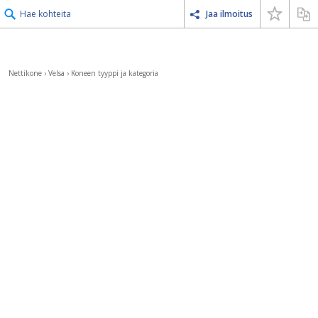
Hae kohteita
Jaa ilmoitus
Nettikone
›
Velsa
›
Koneen tyyppi ja kategoria