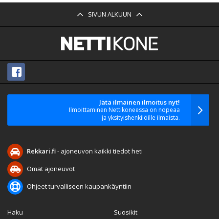
SIVUN ALKUUN
Jätä ilmainen ilmoitus nyt!
Ilmoittaminen Nettikoneessa on nopeaa
ja yksityishenkilöille ilmaista.
Rekkari.fi
- ajoneuvon kaikki tiedot heti
Omat ajoneuvot
Ohjeet turvalliseen kaupankäyntiin
Haku
Suosikit