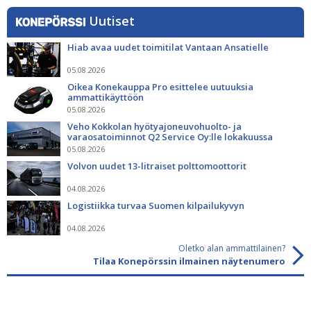
Uutiset
Hiab avaa uudet toimitilat Vantaan Ansatielle
05.08.2026
Oikea Konekauppa Pro esittelee uutuuksia
ammattikäyttöön
05.08.2026
Veho Kokkolan hyötyajoneuvohuolto- ja
varaosatoiminnot Q2 Service Oy:lle lokakuussa
05.08.2026
Volvon uudet 13-litraiset polttomoottorit
04.08.2026
Logistiikka turvaa Suomen kilpailukyvyn
04.08.2026
Oletko alan ammattilainen?
Tilaa Konepörssin ilmainen näytenumero