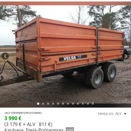
ID 2648910
(ALV VÄHENNYSKELPOINEN)
3 990 €
(3 179 € + ALV 811 €)
Kauhava, Etelä-Pohjanmaa
LIIKE