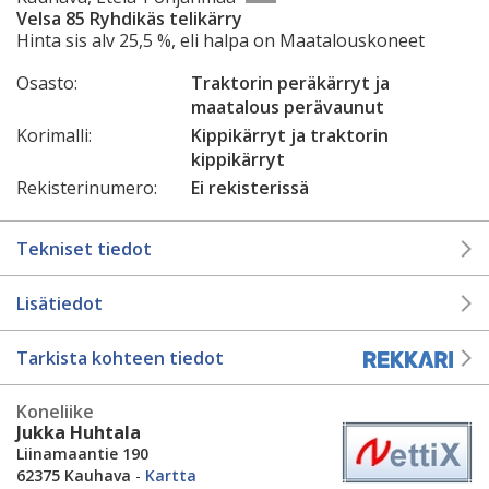
Velsa 85 Ryhdikäs telikärry
Hinta sis alv 25,5 %, eli halpa on Maatalouskoneet
Osasto:
Traktorin peräkärryt ja
maatalous perävaunut
Korimalli:
Kippikärryt ja traktorin
kippikärryt
Rekisterinumero:
Ei rekisterissä
Tekniset tiedot
Lisätiedot
Tarkista kohteen tiedot
Koneliike
Jukka Huhtala
Liinamaantie 190
62375 Kauhava
-
Kartta