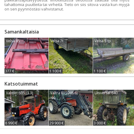
tahattomia puutteita tai virheitä. Tieto on siis sitova vasta kun myyjä
on sen pyynnöstäsi vahvistanut.
Samankaltaisia
Velsa 85
Velsa 7t
Velsa 5 tp
377 €
1 100 €
1 100 €
Katsotuimmat
Valmet 605 (3.3)
Valtra 8150 (6.6)
Universal 640
'89
'99
8 990 €
29 900 €
3 000 €