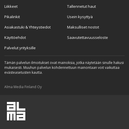
Liikkeet
Tallennetut haut
Pikalinkit
Usein kysyttyä
Asiakastuki & Yhteystiedot
Maksulliset nostot
Käyttöehdot
Saavutettavuusseloste
Palvelut yrityksille
Tämän palvelun ilmoitukset ovat mainoksia, jotka näytetään sinulle hakusi
mukaisesti. Muuhun palvelun kohdennettuun mainontaan voit vaikuttaa
evästeasetusten kautta.
Alma Media Finland Oy