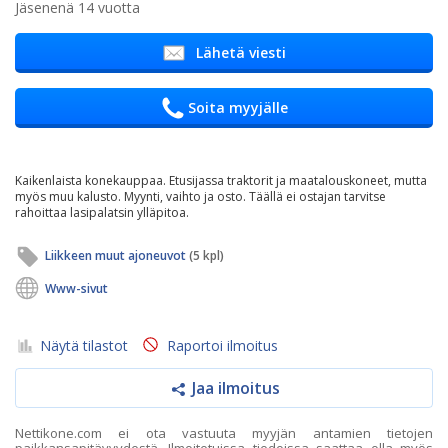
Jäsenenä 14 vuotta
Lähetä viesti
Soita myyjälle
Kaikenlaista konekauppaa. Etusijassa traktorit ja maatalouskoneet, mutta
myös muu kalusto. Myynti, vaihto ja osto. Täällä ei ostajan tarvitse
rahoittaa lasipalatsin ylläpitoa.
Liikkeen muut ajoneuvot
(5 kpl)
Www-sivut
Näytä tilastot
Raportoi ilmoitus
Jaa ilmoitus
Nettikone.com ei ota vastuuta myyjän antamien tietojen
paikkansapitävyydestä. Ilmoitetuissa tiedoissa saattaa olla myös