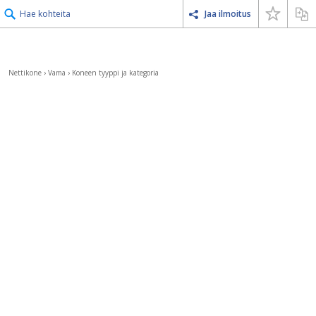
Hae kohteita
Jaa ilmoitus
Nettikone
›
Vama
›
Koneen tyyppi ja kategoria