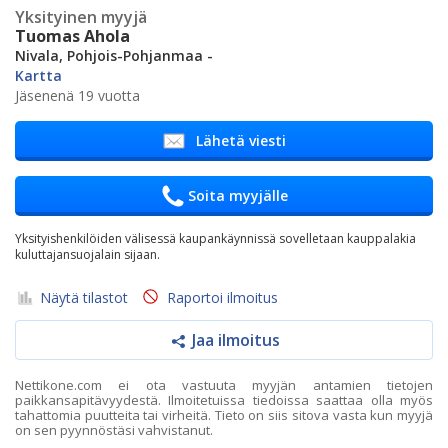
Yksityinen myyjä
Tuomas Ahola
Nivala, Pohjois-Pohjanmaa -
Kartta
Jäsenenä 19 vuotta
Lähetä viesti
Soita myyjälle
Yksityishenkilöiden välisessä kaupankäynnissä sovelletaan kauppalakia
kuluttajansuojalain sijaan.
Näytä tilastot
Raportoi ilmoitus
Jaa ilmoitus
Nettikone.com ei ota vastuuta myyjän antamien tietojen
paikkansapitävyydestä. Ilmoitetuissa tiedoissa saattaa olla myös
tahattomia puutteita tai virheitä. Tieto on siis sitova vasta kun myyjä
on sen pyynnöstäsi vahvistanut.