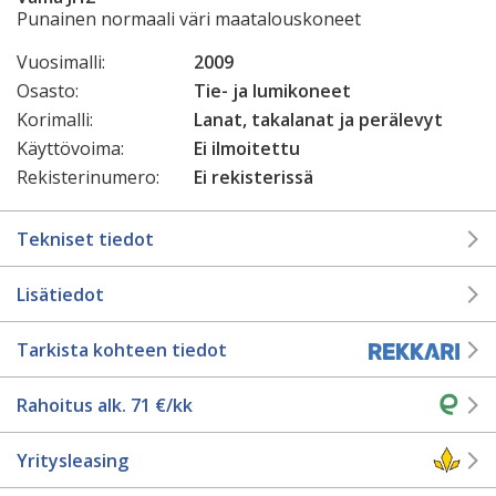
Punainen normaali väri maatalouskoneet
Vuosimalli:
2009
Osasto:
Tie- ja lumikoneet
Korimalli:
Lanat, takalanat ja perälevyt
Käyttövoima:
Ei ilmoitettu
Rekisterinumero:
Ei rekisterissä
Tekniset tiedot
Lisätiedot
Tarkista kohteen tiedot
Rahoitus alk.
71
€/kk
Yritysleasing