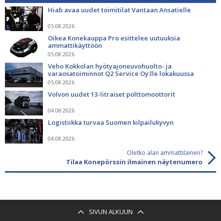
Hiab avaa uudet toimitilat Vantaan Ansatielle
05.08.2026
Oikea Konekauppa Pro esittelee uutuuksia
ammattikäyttöön
05.08.2026
Veho Kokkolan hyötyajoneuvohuolto- ja
varaosatoiminnot Q2 Service Oy:lle lokakuussa
05.08.2026
Volvon uudet 13-litraiset polttomoottorit
04.08.2026
Logistiikka turvaa Suomen kilpailukyvyn
04.08.2026
Oletko alan ammattilainen?
Tilaa Konepörssin ilmainen näytenumero
SIVUN ALKUUN