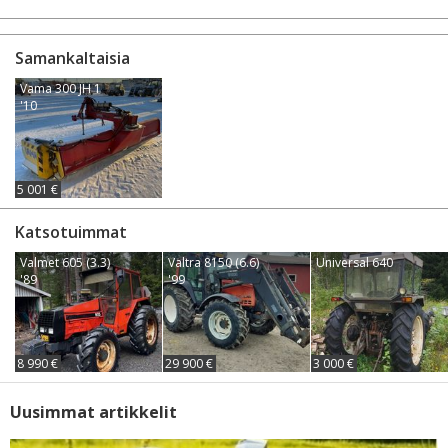
Samankaltaisia
Vama 300 JH 1
'10
5 001 €
Katsotuimmat
Valmet 605 (3.3)
Valtra 8150 (6.6)
Universal 640
'89
'99
8 990 €
29 900 €
3 000 €
Uusimmat artikkelit