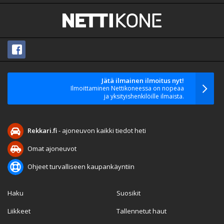
Jätä ilmainen ilmoitus nyt!
Ilmoittaminen Nettikoneessa on nopeaa
ja yksityishenkilöille ilmaista.
Rekkari.fi
- ajoneuvon kaikki tiedot heti
Omat ajoneuvot
Ohjeet turvalliseen kaupankäyntiin
Haku
Suosikit
Liikkeet
Tallennetut haut