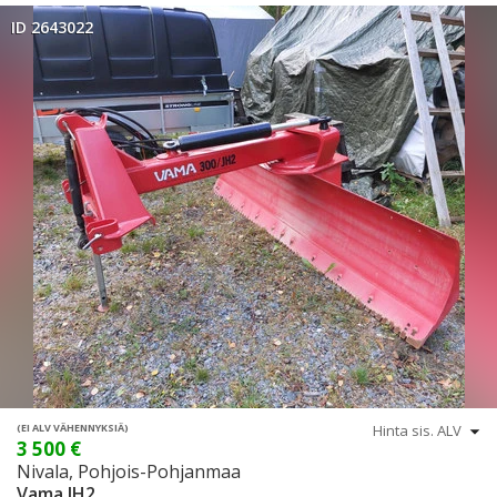
ID 2643022
(EI ALV VÄHENNYKSIÄ)
3 500 €
Nivala, Pohjois-Pohjanmaa
Vama JH2