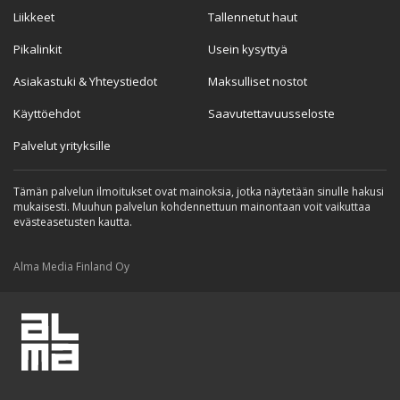
Liikkeet
Tallennetut haut
Pikalinkit
Usein kysyttyä
Asiakastuki & Yhteystiedot
Maksulliset nostot
Käyttöehdot
Saavutettavuusseloste
Palvelut yrityksille
Tämän palvelun ilmoitukset ovat mainoksia, jotka näytetään sinulle hakusi
mukaisesti. Muuhun palvelun kohdennettuun mainontaan voit vaikuttaa
evästeasetusten kautta.
Alma Media Finland Oy