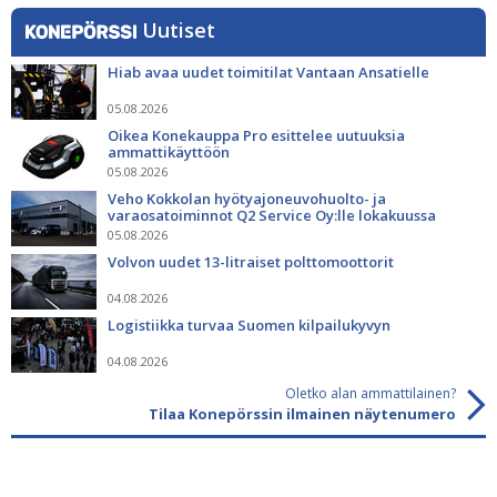
Uutiset
Hiab avaa uudet toimitilat Vantaan Ansatielle
05.08.2026
Oikea Konekauppa Pro esittelee uutuuksia
ammattikäyttöön
05.08.2026
Veho Kokkolan hyötyajoneuvohuolto- ja
varaosatoiminnot Q2 Service Oy:lle lokakuussa
05.08.2026
Volvon uudet 13-litraiset polttomoottorit
04.08.2026
Logistiikka turvaa Suomen kilpailukyvyn
04.08.2026
Oletko alan ammattilainen?
Tilaa Konepörssin ilmainen näytenumero