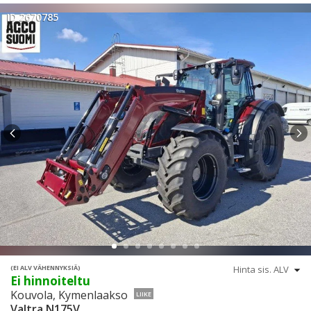
ID 2670785
(EI ALV VÄHENNYKSIÄ)
Ei hinnoiteltu
Kouvola, Kymenlaakso
LIIKE
Valtra N175V