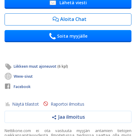
Lähetä viesti
Aloita Chat
Soita myyjälle
Liikkeen muut ajoneuvot
(6 kpl)
Www-sivut
Facebook
Näytä tilastot
Raportoi ilmoitus
Jaa ilmoitus
Nettikone.com ei ota vastuuta myyjän antamien tietojen
paikkansapitävyydestä. Ilmoitetuissa tiedoissa saattaa olla myös