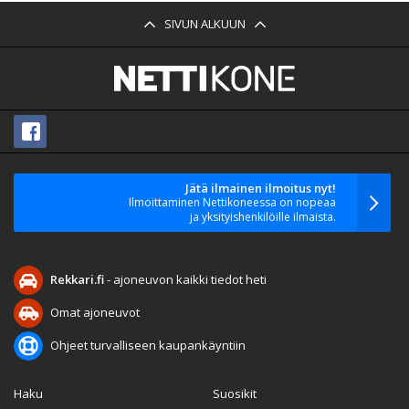
SIVUN ALKUUN
Jätä ilmainen ilmoitus nyt!
Ilmoittaminen Nettikoneessa on nopeaa
ja yksityishenkilöille ilmaista.
Rekkari.fi
- ajoneuvon kaikki tiedot heti
Omat ajoneuvot
Ohjeet turvalliseen kaupankäyntiin
Haku
Suosikit