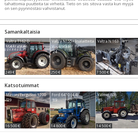
tahattomia puutteita tai virheitä. Tieto on siis sitova vasta kun myyjä
on sen pyynnöstäsi vahvistanut.
Samankaltaisia
Valtra T162 D
Valtra N155+ lisälaitteita
Valtra N 163
Vuokrataan!
Vuokrataan!
'24
249 €
250 €
7 500 €
Katsotuimmat
Massey Ferguson 1200
Ford 6410 (4.4)
Valmet 805
'79
'89
'85
16 500 €
14 800 €
14 500 €