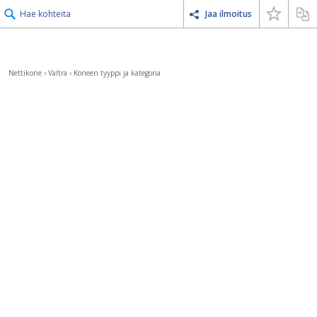
Hae kohteita
Jaa ilmoitus
Nettikone
›
Valtra
›
Koneen tyyppi ja kategoria