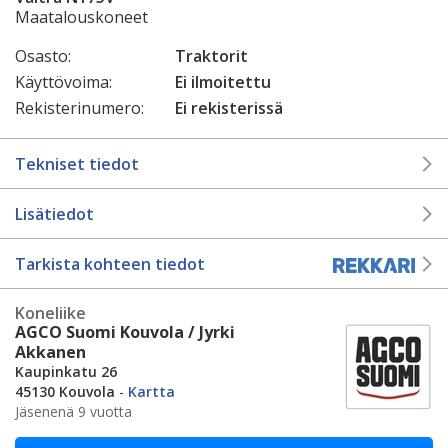
Maatalouskoneet
Osasto:
Traktorit
Käyttövoima:
Ei ilmoitettu
Rekisterinumero:
Ei rekisterissä
Tekniset tiedot
Lisätiedot
Tarkista kohteen tiedot
Koneliike
AGCO Suomi Kouvola / Jyrki
Akkanen
Kaupinkatu 26
45130 Kouvola
-
Kartta
Jäsenenä 9 vuotta