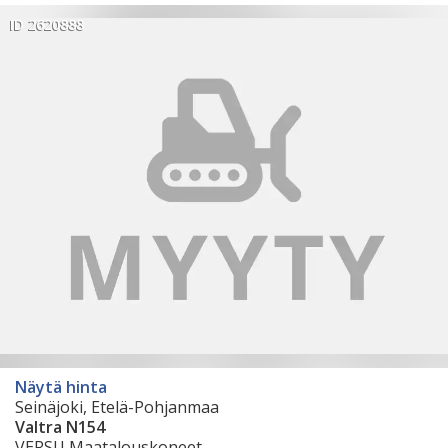
ID 2620888
Näytä hinta
Seinäjoki, Etelä-Pohjanmaa
Valtra N154
VERSU Maatalouskoneet