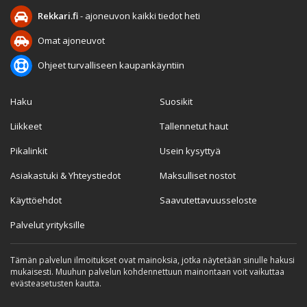
Rekkari.fi
- ajoneuvon kaikki tiedot heti
Omat ajoneuvot
Ohjeet turvalliseen kaupankäyntiin
Haku
Suosikit
Liikkeet
Tallennetut haut
Pikalinkit
Usein kysyttyä
Asiakastuki & Yhteystiedot
Maksulliset nostot
Käyttöehdot
Saavutettavuusseloste
Palvelut yrityksille
Tämän palvelun ilmoitukset ovat mainoksia, jotka näytetään sinulle hakusi
mukaisesti. Muuhun palvelun kohdennettuun mainontaan voit vaikuttaa
evästeasetusten kautta.