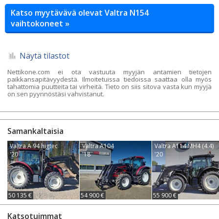
Katso myytävävä olevat Valtra N154
vaihtokoneet »
Näytä tilastot
Nettikone.com ei ota vastuuta myyjän antamien tietojen
paikkansapitävyydestä. Ilmoitetuissa tiedoissa saattaa olla myös
tahattomia puutteita tai virheitä. Tieto on siis sitova vasta kun myyjä
on sen pyynnöstäsi vahvistanut.
Samankaltaisia
Valtra A 94 higtec
Valtra A104
Valtra A114 MH4 (4.4)
'20
'18
'20
50 135 €
54 900 €
55 900 €
Katsotuimmat