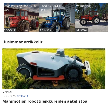
Massey Ferguson 1200
Ford 6410 (4.4)
Valmet 805
'79
'89
'85
16 500 €
14 800 €
14 500 €
Uusimmat artikkelit
MAINOS
19.06.2025
Artikkelit
Mammotion robottileikkureiden aatelistoa