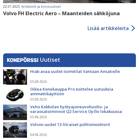
22.01.2025
Artikkelit ja koneuutiset
Volvo FH Electric Aero – Maanteiden sähköjuna
Lisää artikkeleita
Uutiset
Hiab avaa uudet toimitilat Vantaan Ansatielle
05.08.2026
Oikea Konekauppa Pro esittelee uutuuksia
ammattikäyttöön
05.08.2026
Veho Kokkolan hyötyajoneuvohuolto- ja
varaosatoiminnot Q2 Service Oy:lle lokakuussa
05.08.2026
Volvon uudet 13-litraiset polttomoottorit
04.08.2026