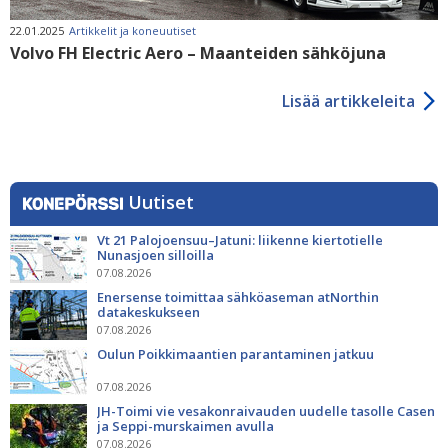
22.01.2025
Artikkelit ja koneuutiset
Volvo FH Electric Aero – Maanteiden sähköjuna
Lisää artikkeleita
Uutiset
Vt 21 Palojoensuu–Jatuni: liikenne kiertotielle
Nunasjoen silloilla
07.08.2026
Enersense toimittaa sähköaseman atNorthin
datakeskukseen
07.08.2026
Oulun Poikkimaantien parantaminen jatkuu
07.08.2026
JH-Toimi vie vesakonraivauden uudelle tasolle Casen
ja Seppi-murskaimen avulla
07.08.2026