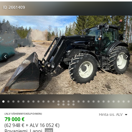
ID 2661409
(ALV VÄHENNYSKELPOINEN)
79 000 €
(62 948 € + ALV 16 052 €)
Rovaniemi, Lappi
LIIKE