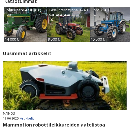
Katsotuimmat
John Deere 4230 (6.6)
Case International 4240
Ford 7610
'79
AXL 4X4 (4.4)
'87
'97
14 000 €
9 500 €
15 500 €
Uusimmat artikkelit
MAINOS
19.06.2025
Artikkelit
Mammotion robottileikkureiden aatelistoa