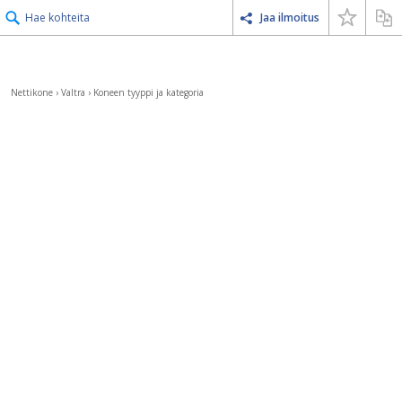
Hae kohteita
Jaa ilmoitus
Nettikone
›
Valtra
›
Koneen tyyppi ja kategoria