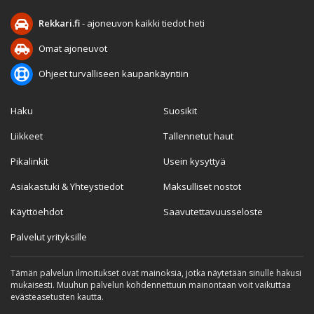
Rekkari.fi
- ajoneuvon kaikki tiedot heti
Omat ajoneuvot
Ohjeet turvalliseen kaupankäyntiin
Haku
Suosikit
Liikkeet
Tallennetut haut
Pikalinkit
Usein kysyttyä
Asiakastuki & Yhteystiedot
Maksulliset nostot
Käyttöehdot
Saavutettavuusseloste
Palvelut yrityksille
Tämän palvelun ilmoitukset ovat mainoksia, jotka näytetään sinulle hakusi
mukaisesti. Muuhun palvelun kohdennettuun mainontaan voit vaikuttaa
evästeasetusten kautta.