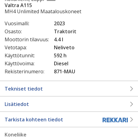
Valtra A115
MH4 Unlimited Maatalouskoneet
Vuosimalli:
2023
Osasto:
Traktorit
Moottorin tilavuus:
4.4 l
Vetotapa:
Neliveto
Käyttötunnit:
592 h
Käyttövoima:
Diesel
Rekisterinumero:
871-MAU
Tekniset tiedot
Lisätiedot
Tarkista kohteen tiedot
Koneliike