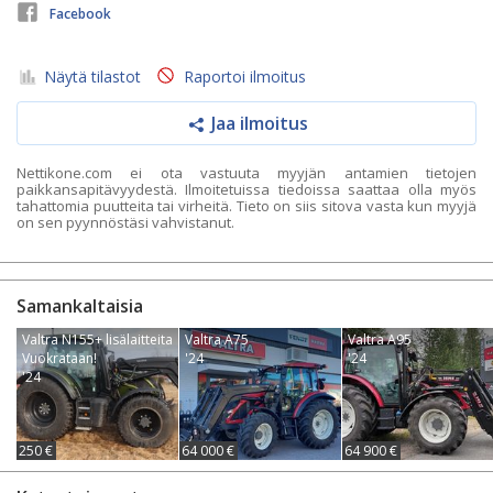
Facebook
Näytä tilastot
Raportoi ilmoitus
Jaa ilmoitus
Nettikone.com ei ota vastuuta myyjän antamien tietojen
paikkansapitävyydestä. Ilmoitetuissa tiedoissa saattaa olla myös
tahattomia puutteita tai virheitä. Tieto on siis sitova vasta kun myyjä
on sen pyynnöstäsi vahvistanut.
Samankaltaisia
Valtra N155+ lisälaitteita
Valtra A75
Valtra A95
Vuokrataan!
'24
'24
'24
250 €
64 000 €
64 900 €