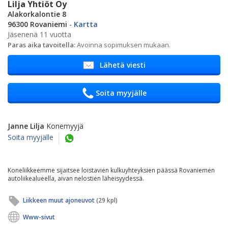
Lilja Yhtiöt Oy
Alakorkalontie 8
96300 Rovaniemi
-
Kartta
Jäsenenä 11 vuotta
Paras aika tavoitella:
Avoinna sopimuksen mukaan.
Lähetä viesti
Soita myyjälle
Janne Lilja
Konemyyjä
Soita myyjälle
Koneliikkeemme sijaitsee loistavien kulkuyhteyksien päässä Rovaniemen
autoliikealueella, aivan nelostien läheisyydessä.
Liikkeen muut ajoneuvot
(29 kpl)
Www-sivut