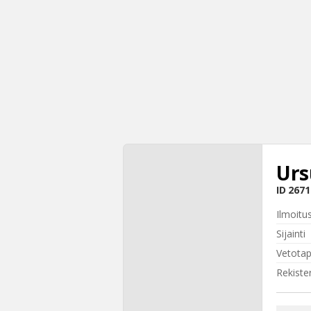
Urs
ID
2671
Ilmoitu
Sijainti
Vetota
Rekiste