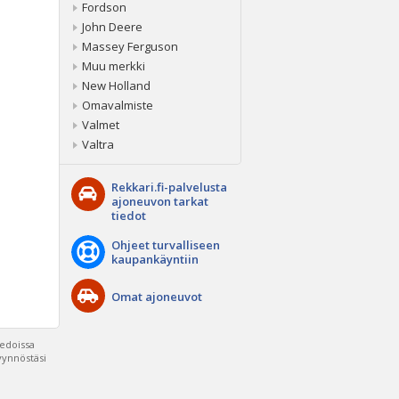
Fordson
John Deere
Massey Ferguson
Muu merkki
New Holland
Omavalmiste
Valmet
Valtra
Rekkari.fi-palvelusta
ajoneuvon tarkat
tiedot
Ohjeet turvalliseen
kaupankäyntiin
Omat ajoneuvot
iedoissa
pyynnöstäsi