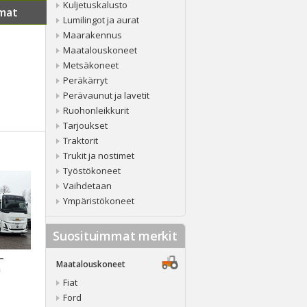
Kuljetuskalusto
mat
Lumilingot ja aurat
Maarakennus
Maatalouskoneet
Metsäkoneet
Peräkärryt
Perävaunut ja lavetit
Ruohonleikkurit
Tarjoukset
Traktorit
Trukit ja nostimet
Työstökoneet
Vaihdetaan
Ympäristökoneet
Suosituimmat merkit
 –
Maatalouskoneet
a
Fiat
Ford