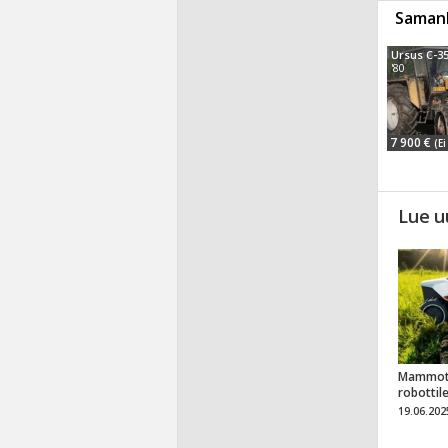
Samanl
Ursus C-3
'80
7 900 €
(Ei
Lue u
Mammot
robottil
19.06.202