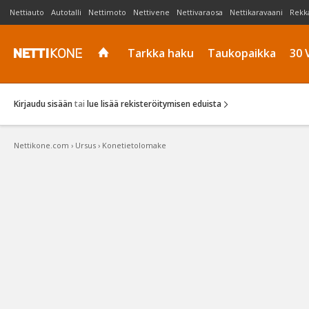
Nettiauto
Autotalli
Nettimoto
Nettivene
Nettivaraosa
Nettikaravaani
Rekk
Tarkka haku
Taukopaikka
30 
Kirjaudu sisään
tai
lue lisää rekisteröitymisen eduista
Nettikone.com
›
Ursus
›
Konetietolomake