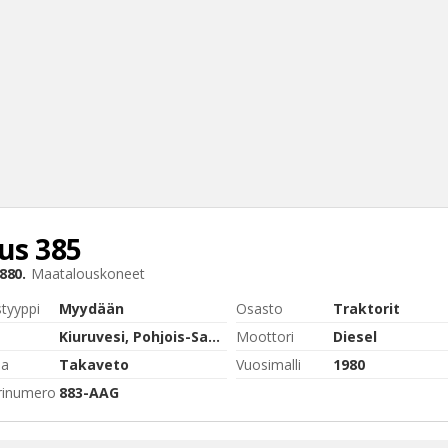
us
385
Haku
880.
Maatalouskoneet
Tyh
styyppi
Myydään
Osasto
Traktorit
Kiuruvesi, Pohjois-Savo
Moottori
Diesel
pa
Takaveto
Vuosimalli
1980
rinumero
883-AAG