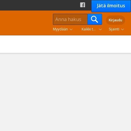
Jätä ilmoitus
Kirjaudu
Myydään
Kaikki tuoteryhmät
Sijainti