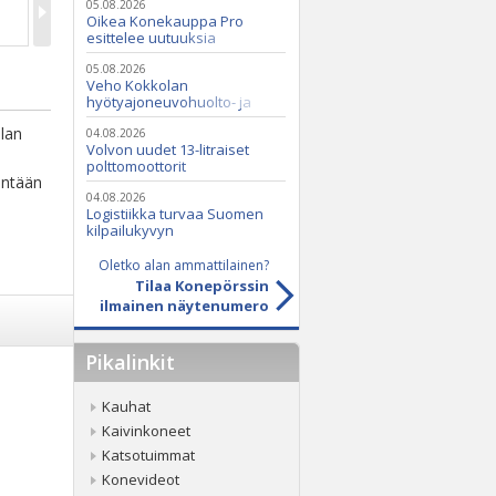
05.08.2026
Oikea Konekauppa Pro
esittelee uutuuksia
ammattikäyttöön
05.08.2026
Veho Kokkolan
hyötyajoneuvohuolto- ja
varaosatoiminnot Q2 Service
ilan
Oy:lle lokakuussa
04.08.2026
Volvon uudet 13-litraiset
polttomoottorit
intään
04.08.2026
Logistiikka turvaa Suomen
kilpailukyvyn
Oletko alan ammattilainen?
Tilaa Konepörssin
ilmainen näytenumero
Pikalinkit
Kauhat
Kaivinkoneet
Katsotuimmat
Konevideot