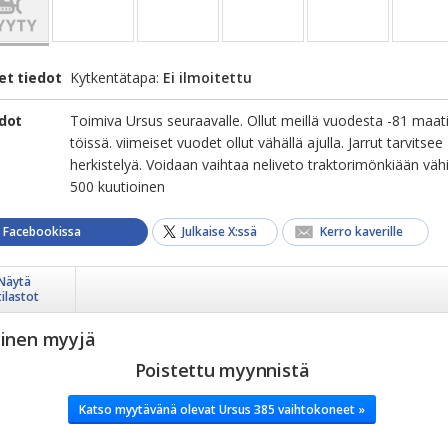
et tiedot
Kytkentätapa:
Ei ilmoitettu
edot
Toimiva Ursus seuraavalle. Ollut meillä vuodesta -81 maat
töissä. viimeiset vuodet ollut vähällä ajulla. Jarrut tarvitsee
herkistelyä. Voidaan vaihtaa neliveto traktorimönkiään väh
500 kuutioinen
a Facebookissa
Julkaise X:ssä
Kerro kaverille
Näytä
tilastot
yinen myyjä
Poistettu myynnistä
Katso myytävänä olevat Ursus 385 vaihtokoneet »