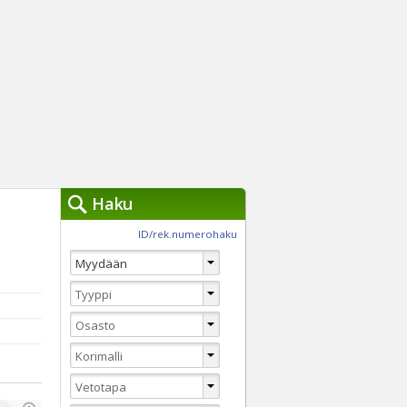
Haku
työkalut »
ID/rek.numerohaku
Käytät tällä hetkellä
jennä haut
Tarkkaa hakua
Vaihda Pikahakuun