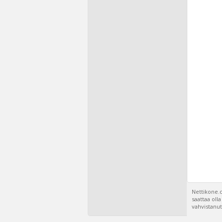
Nettikone.c
saattaa oll
vahvistanut