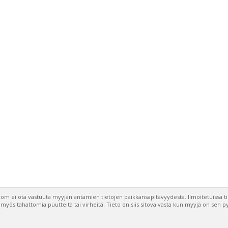
om ei ota vastuuta myyjän antamien tietojen paikkansapitävyydestä. Ilmoitetuissa t
a myös tahattomia puutteita tai virheitä. Tieto on siis sitova vasta kun myyjä on sen 
.