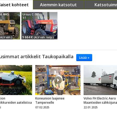
aiset kohteet
Aiemmin katsotut
Katsotuim
58 4WD
Ursus C-385
'81
9 664 €
 ALV väh.)
(ALV väh. kelp.)
usimmat artikkelit Taukopaikalla
Lisää »
ion
Koneunion laajenee
Volvo FH Electric Aero
eikkureiden aatelistoa
Tampereelle
Maanteiden sähköjun
5
07.02.2025
22.01.2025