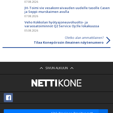
07.08.2026
JH-Toimi vie vesakonraivauden uudelle tasolle Casen
ja Seppi-murskaimen avulla
07.08.2026
Veho Kokkolan hyötyajoneuvohuolto- ja
varaosatoiminnot Q2 Service Oy:lle lokakuussa
05.08.2026
Oletko alan ammattilainen?
Tilaa Konepörssin ilmainen näytenumero
SIVUN ALKUUN