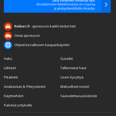
Jätä ilmainen ilmoitus nyt!
Ilmoittaminen Nettikoneessa on nopeaa
ja yksityishenkilöille ilmaista.
Rekkari.fi
- ajoneuvon kaikki tiedot heti
Omat ajoneuvot
Ohjeet turvalliseen kaupankäyntiin
Haku
Suosikit
Liikkeet
Tallennetut haut
Pikalinkit
Usein kysyttyä
Asiakastuki & Yhteystiedot
Maksulliset nostot
Käyttöehdot
Saavutettavuusseloste
Palvelut yrityksille