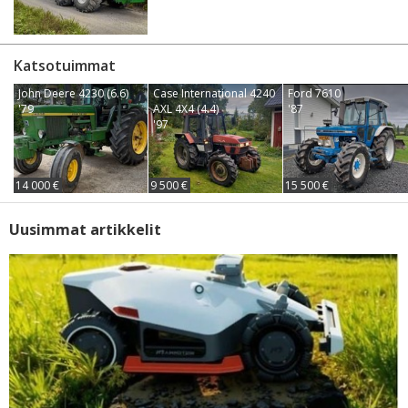
Katsotuimmat
John Deere 4230 (6.6)
Case International 4240
Ford 7610
'79
AXL 4X4 (4.4)
'87
'97
14 000 €
9 500 €
15 500 €
Uusimmat artikkelit