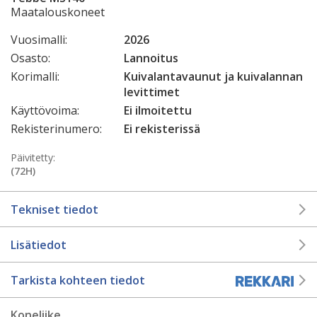
Maatalouskoneet
Vuosimalli:
2026
Osasto:
Lannoitus
Korimalli:
Kuivalantavaunut ja kuivalannan
levittimet
Käyttövoima:
Ei ilmoitettu
Rekisterinumero:
Ei rekisterissä
Päivitetty:
(72H)
Tekniset tiedot
Lisätiedot
Tarkista kohteen tiedot
Koneliike