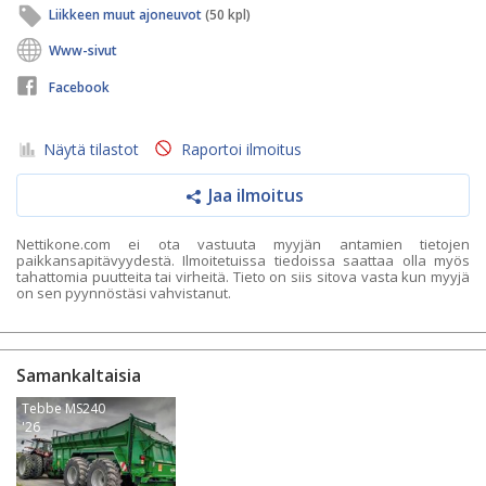
Liikkeen muut ajoneuvot
(50 kpl)
Www-sivut
Facebook
Näytä tilastot
Raportoi ilmoitus
Jaa ilmoitus
Nettikone.com ei ota vastuuta myyjän antamien tietojen
paikkansapitävyydestä. Ilmoitetuissa tiedoissa saattaa olla myös
tahattomia puutteita tai virheitä. Tieto on siis sitova vasta kun myyjä
on sen pyynnöstäsi vahvistanut.
Samankaltaisia
Tebbe MS240
'26