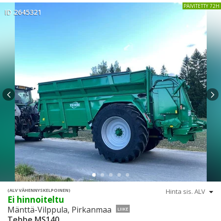
PÄIVITETTY 72H
ID 2645321
(ALV VÄHENNYSKELPOINEN)
Ei hinnoiteltu
Mänttä-Vilppula, Pirkanmaa
LIIKE
Tebbe MS140