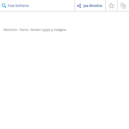
Hae kohteita
Jaa ilmoitus
Nettikone
›
Scania
›
Koneen tyyppi ja kategoria