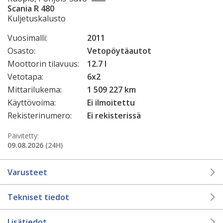
Scania R 480
Kuljetuskalusto
Vuosimalli:
2011
Osasto:
Vetopöytäautot
Moottorin tilavuus:
12.7 l
Vetotapa:
6x2
Mittarilukema:
1 509 227 km
Käyttövoima:
Ei ilmoitettu
Rekisterinumero:
Ei rekisterissä
Päivitetty:
09.08.2026
(24H)
Varusteet
Tekniset tiedot
Lisätiedot