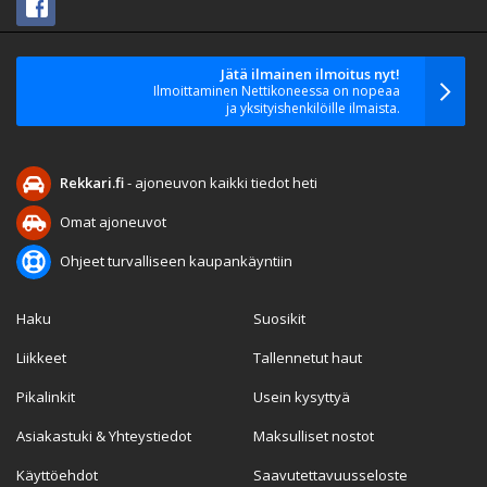
Jätä ilmainen ilmoitus nyt!
Ilmoittaminen Nettikoneessa on nopeaa
ja yksityishenkilöille ilmaista.
Rekkari.fi
- ajoneuvon kaikki tiedot heti
Omat ajoneuvot
Ohjeet turvalliseen kaupankäyntiin
Haku
Suosikit
Liikkeet
Tallennetut haut
Pikalinkit
Usein kysyttyä
Asiakastuki & Yhteystiedot
Maksulliset nostot
Käyttöehdot
Saavutettavuusseloste