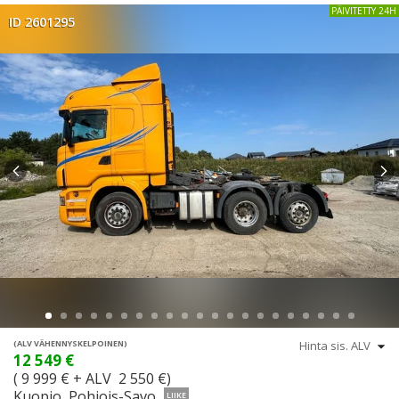
PÄIVITETTY 24H
ID 2601295
(ALV VÄHENNYSKELPOINEN)
12 549 €
( 9 999 € + ALV 2 550 €)
Kuopio, Pohjois-Savo
LIIKE