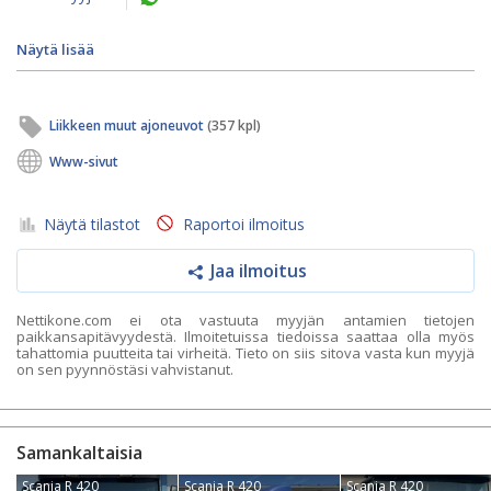
Näytä lisää
Liikkeen muut ajoneuvot
(357 kpl)
Www-sivut
Näytä tilastot
Raportoi ilmoitus
Jaa ilmoitus
Nettikone.com ei ota vastuuta myyjän antamien tietojen
paikkansapitävyydestä. Ilmoitetuissa tiedoissa saattaa olla myös
tahattomia puutteita tai virheitä. Tieto on siis sitova vasta kun myyjä
on sen pyynnöstäsi vahvistanut.
Samankaltaisia
Scania R 420
Scania R 420
Scania R 420