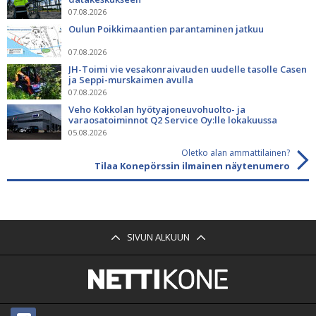
07.08.2026
Oulun Poikkimaantien parantaminen jatkuu
07.08.2026
JH-Toimi vie vesakonraivauden uudelle tasolle Casen
ja Seppi-murskaimen avulla
07.08.2026
Veho Kokkolan hyötyajoneuvohuolto- ja
varaosatoiminnot Q2 Service Oy:lle lokakuussa
05.08.2026
Oletko alan ammattilainen?
Tilaa Konepörssin ilmainen näytenumero
SIVUN ALKUUN