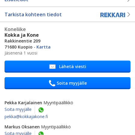
Tarkista kohteen tiedot
Koneliike
Kokka ja Kone
Rakkineentie 209
71680 Kuopio
-
Kartta
Jäsenenä 1 vuosi
Lähetä viesti
Soita myyjälle
Pekka Karjalainen
Myyntipäällikkö
Soita myyjälle
pekka@kokkajakone.fi
Markus Oksanen
Myyntipäällikkö
Soita myyjälle