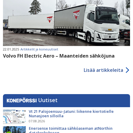
22.01.2025
Artikkelit ja koneuutiset
Volvo FH Electric Aero – Maanteiden sähköjuna
Lisää artikkeleita
Uutiset
Vt 21 Palojoensuu–Jatuni: liikenne kiertotielle
Nunasjoen silloilla
07.08.2026
Enersense toimittaa sähköaseman atNorthin
datakeskukseen