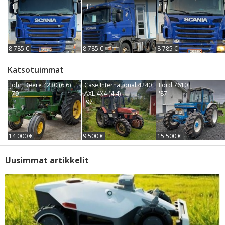
'11
'11
'11
8 785 €
8 785 €
8 785 €
Katsotuimmat
John Deere 4230 (6.6)
Case International 4240
Ford 7610
'79
AXL 4X4 (4.4)
'87
'97
14 000 €
9 500 €
15 500 €
Uusimmat artikkelit