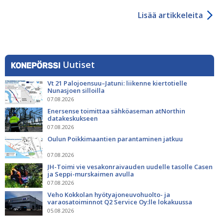
Lisää artikkeleita
Uutiset
Vt 21 Palojoensuu–Jatuni: liikenne kiertotielle
Nunasjoen silloilla
07.08.2026
Enersense toimittaa sähköaseman atNorthin
datakeskukseen
07.08.2026
Oulun Poikkimaantien parantaminen jatkuu
07.08.2026
JH-Toimi vie vesakonraivauden uudelle tasolle Casen
ja Seppi-murskaimen avulla
07.08.2026
Veho Kokkolan hyötyajoneuvohuolto- ja
varaosatoiminnot Q2 Service Oy:lle lokakuussa
05.08.2026