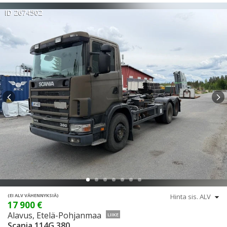
ID 2674502
(EI ALV VÄHENNYKSIÄ)
17 900 €
Alavus, Etelä-Pohjanmaa
LIIKE
Scania 114G 380