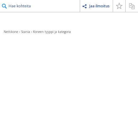
Hae kohteita
Jaa ilmoitus
Nettikone
›
Scania
›
Koneen tyyppi ja kategoria