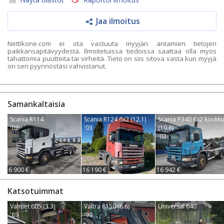
Jaa ilmoitus
Nettikone.com ei ota vastuuta myyjän antamien tietojen
paikkansapitävyydestä. Ilmoitetuissa tiedoissa saattaa olla myös
tahattomia puutteita tai virheitä. Tieto on siis sitova vasta kun myyjä
on sen pyynnöstäsi vahvistanut.
Samankaltaisia
Scania R114
Scania R124 6x2 (12.1)
Scania P340 6x2 koukk
'02
'03
(10.6)
'02
6 900 €
16 190 €
16 942 €
Katsotuimmat
Valmet 605 (3.3)
Valtra 8150 (6.6)
Universal 640
'89
'99