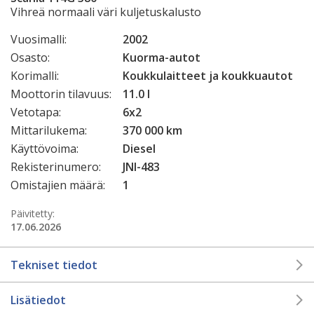
Vihreä normaali väri kuljetuskalusto
Vuosimalli:
2002
Osasto:
Kuorma-autot
Korimalli:
Koukkulaitteet ja koukkuautot
Moottorin tilavuus:
11.0 l
Vetotapa:
6x2
Mittarilukema:
370 000 km
Käyttövoima:
Diesel
Rekisterinumero:
JNI-483
Omistajien määrä:
1
Päivitetty:
17.06.2026
Tekniset tiedot
Lisätiedot