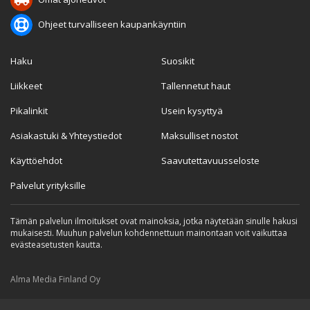
Ohjeet turvalliseen kaupankäyntiin
Haku
Suosikit
Liikkeet
Tallennetut haut
Pikalinkit
Usein kysyttyä
Asiakastuki & Yhteystiedot
Maksulliset nostot
Käyttöehdot
Saavutettavuusseloste
Palvelut yrityksille
Tämän palvelun ilmoitukset ovat mainoksia, jotka näytetään sinulle hakusi
mukaisesti. Muuhun palvelun kohdennettuun mainontaan voit vaikuttaa
evästeasetusten kautta.
Alma Media Finland Oy