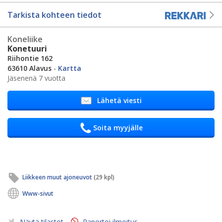
Tarkista kohteen tiedot
Koneliike
Konetuuri
Riihontie 162
63610 Alavus
-
Kartta
Jäsenenä 7 vuotta
Lähetä viesti
Soita myyjälle
Liikkeen muut ajoneuvot
(29 kpl)
Www-sivut
Näytä tilastot
Raportoi ilmoitus