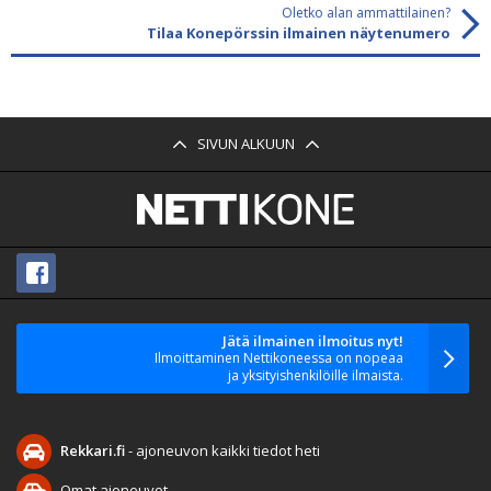
Oletko alan ammattilainen?
Tilaa Konepörssin ilmainen näytenumero
SIVUN ALKUUN
Jätä ilmainen ilmoitus nyt!
Ilmoittaminen Nettikoneessa on nopeaa
ja yksityishenkilöille ilmaista.
Rekkari.fi
- ajoneuvon kaikki tiedot heti
Omat ajoneuvot