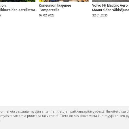
ion
Koneunion laajenee
Volvo FH Electric Aero
eikkureiden aatelistoa
Tampereelle
Maanteiden sähköjun
5
07.02.2025
22.01.2025
om ei ota vastuuta myyjän antamien tietojen paikkansapitävyydestä. Ilmoitetuissa t
a myös tahattomia puutteita tai virheitä. Tieto on siis sitova vasta kun myyjä on sen 
.