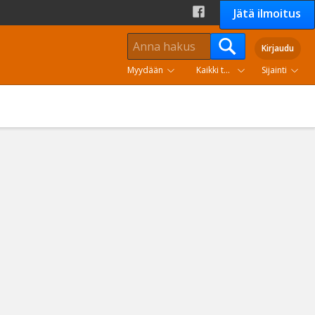
Jätä ilmoitus
Kirjaudu
Myydään
Kaikki tuoteryhmät
Sijainti