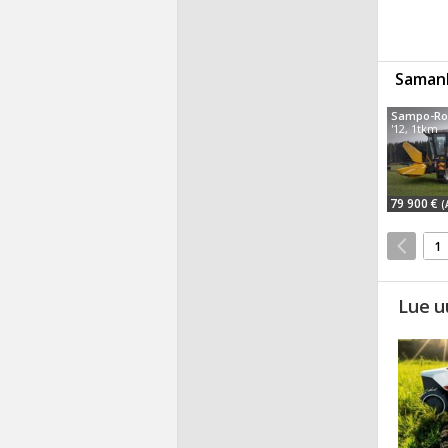
Samanl
Sampo-Ro
'12, 1tkm
79 900 €
(
1
Lue u