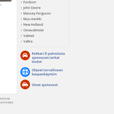
Fordson
 –
John Deere
a
Massey Ferguson
Muu merkki
New Holland
Omavalmiste
Valmet
Valtra
Rekkari.fi-palvelusta
ajoneuvon tarkat
tiedot
Ohjeet turvalliseen
kaupankäyntiin
Omat ajoneuvot
iedoissa
pyynnöstäsi