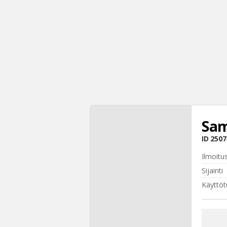
Sam
ID
2507
Ilmoitu
Sijainti
Käyttöt