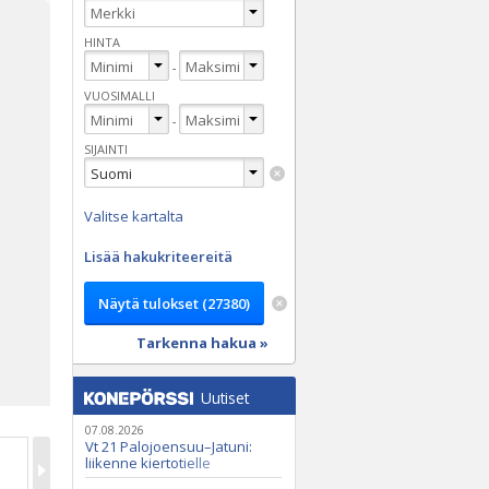
HINTA
-
VUOSIMALLI
-
SIJAINTI
Valitse kartalta
Lisää hakukriteereitä
Tarkenna hakua »
Uutiset
07.08.2026
Vt 21 Palojoensuu–Jatuni:
liikenne kiertotielle
Nunasjoen silloilla