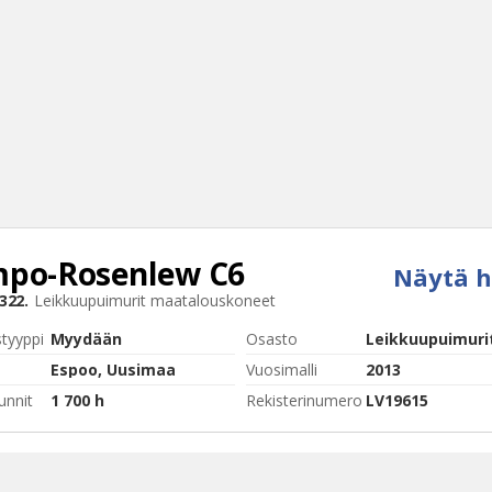
po-Rosenlew
C6
Näytä h
Haku
322.
Leikkuupuimurit maatalouskoneet
Tyh
styyppi
Myydään
Osasto
Leikkuupuimuri
Espoo, Uusimaa
Vuosimalli
2013
unnit
1 700 h
Rekisterinumero
LV19615