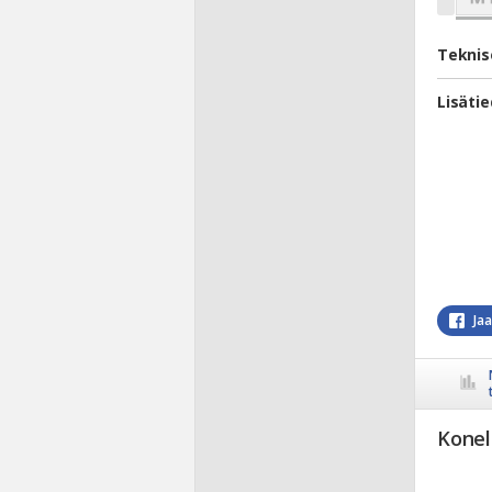
Teknis
Lisäti
Ja
Konel