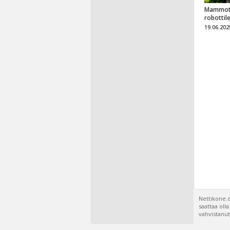
Mammot
robottil
19.06.202
Nettikone.c
saattaa oll
vahvistanut