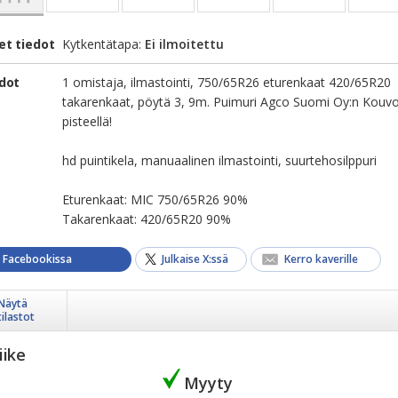
et tiedot
Kytkentätapa:
Ei ilmoitettu
edot
1 omistaja, ilmastointi, 750/65R26 eturenkaat 420/65R20
takarenkaat, pöytä 3, 9m. Puimuri Agco Suomi Oy:n Kouv
pisteellä!
hd puintikela, manuaalinen ilmastointi, suurtehosilppuri
Eturenkaat: MIC 750/65R26 90%
Takarenkaat: 420/65R20 90%
a Facebookissa
Julkaise X:ssä
Kerro kaverille
Näytä
tilastot
iike
Myyty