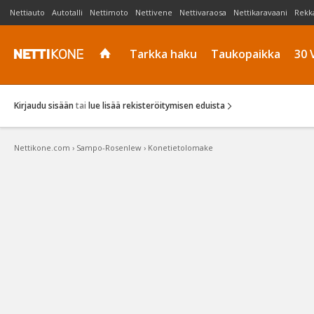
Nettiauto
Autotalli
Nettimoto
Nettivene
Nettivaraosa
Nettikaravaani
Rekk
Tarkka haku
Taukopaikka
30 
Kirjaudu sisään
tai
lue lisää rekisteröitymisen eduista
Nettikone.com
›
Sampo-Rosenlew
›
Konetietolomake