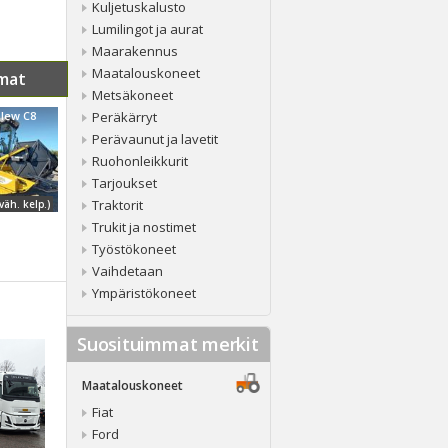
Kuljetuskalusto
Lumilingot ja aurat
Maarakennus
Maatalouskoneet
mat
Metsäkoneet
lew C8
Peräkärryt
Perävaunut ja lavetit
Ruohonleikkurit
Tarjoukset
Traktorit
väh. kelp.)
Trukit ja nostimet
Työstökoneet
Vaihdetaan
Ympäristökoneet
Suosituimmat merkit
Maatalouskoneet
Fiat
Ford