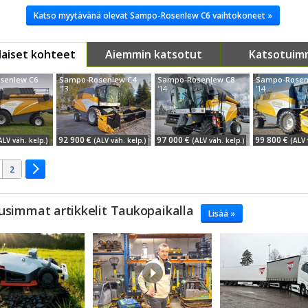
Katso myytävänä olevat Sampo-Rosenlew C6 vaihtokoneet »
aiset kohteet
Aiemmin katsotut
Katsotuim
senlew C6
Sampo-Rosenlew C4
Sampo-Rosenlew C8
Sampo-Rosen
'13
'14
'14
92 900 €
97 000 €
99 800 €
ALV väh. kelp.)
(ALV väh. kelp.)
(ALV väh. kelp.)
(ALV 
2
usimmat artikkelit Taukopaikalla
Lisää »