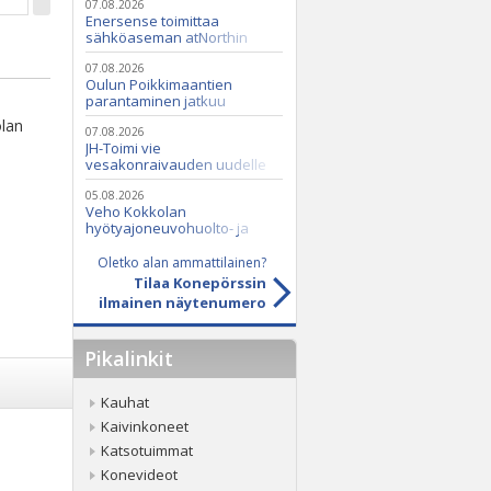
07.08.2026
Enersense toimittaa
sähköaseman atNorthin
datakeskukseen
07.08.2026
Oulun Poikkimaantien
parantaminen jatkuu
olan
07.08.2026
JH-Toimi vie
vesakonraivauden uudelle
tasolle Casen ja Seppi-
murskaimen avulla
05.08.2026
Veho Kokkolan
hyötyajoneuvohuolto- ja
varaosatoiminnot Q2 Service
Oy:lle lokakuussa
Oletko alan ammattilainen?
Tilaa Konepörssin
ilmainen näytenumero
Pikalinkit
Kauhat
Kaivinkoneet
Katsotuimmat
Konevideot