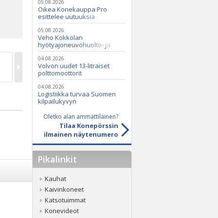
05.08.2026
Oikea Konekauppa Pro
esittelee uutuuksia
ammattikäyttöön
05.08.2026
Veho Kokkolan
hyötyajoneuvohuolto- ja
varaosatoiminnot Q2 Service
Oy:lle lokakuussa
04.08.2026
Volvon uudet 13-litraiset
polttomoottorit
04.08.2026
Logistiikka turvaa Suomen
kilpailukyvyn
Oletko alan ammattilainen?
Tilaa Konepörssin
ilmainen näytenumero
Pikalinkit
Kauhat
Kaivinkoneet
Katsotuimmat
Konevideot