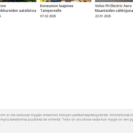
ion
Koneunion laajenee
Volvo FH Electric Aero
eikkureiden aatelistoa
Tampereelle
Maanteiden sähköjun
5
07.02.2025
22.01.2025
om ei ota vastuuta myyjän antamien tietojen paikkansapitävyydestä. Ilmoitetuissa t
a myös tahattomia puutteita tai virheitä. Tieto on siis sitova vasta kun myyjä on sen 
.