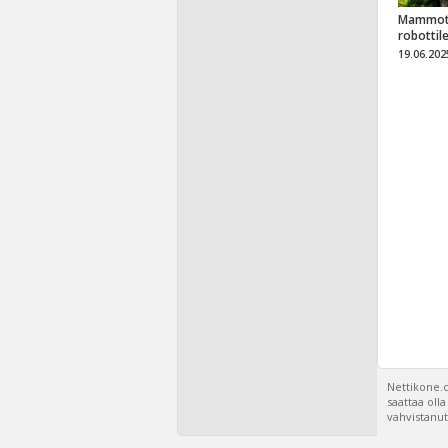
Mammot
robottil
19.06.202
Nettikone.c
saattaa oll
vahvistanut