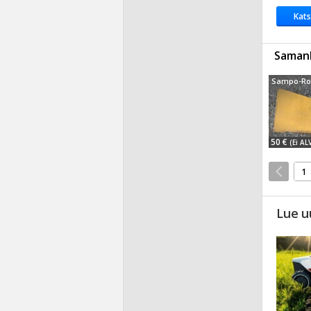
Kats
Samanl
50 €
(Ei AL
1
Lue u