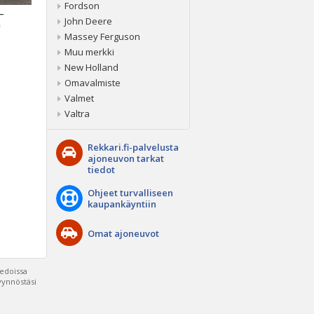
Fordson
 –
John Deere
a
Massey Ferguson
Muu merkki
New Holland
Omavalmiste
Valmet
Valtra
Rekkari.fi-palvelusta
ajoneuvon tarkat
tiedot
Ohjeet turvalliseen
kaupankäyntiin
Omat ajoneuvot
iedoissa
pyynnöstäsi