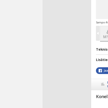
Sampo-Ro
Teknis
Lisäti
Ja
Konel