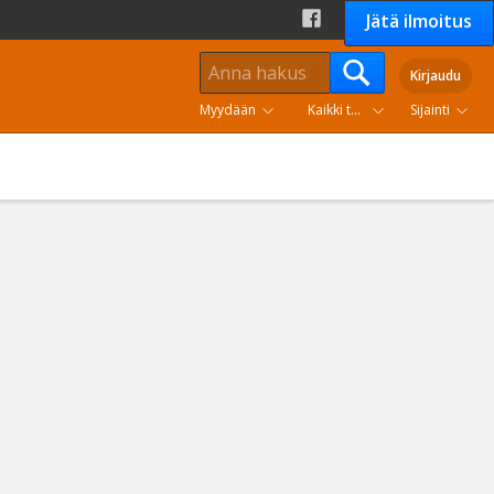
Jätä ilmoitus
Kirjaudu
Myydään
Kaikki tuoteryhmät
Sijainti