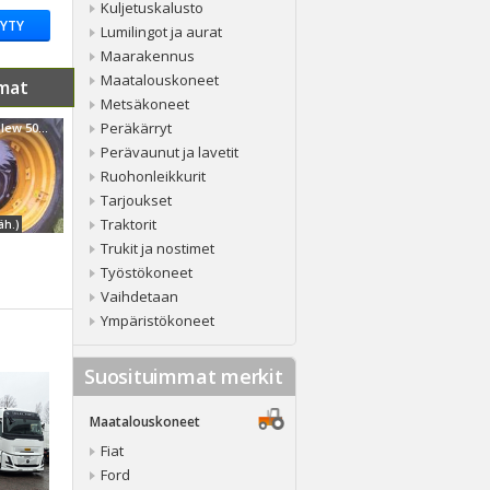
Kuljetuskalusto
YYTY
Lumilingot ja aurat
Maarakennus
Maatalouskoneet
mat
Metsäkoneet
Peräkärryt
Sampo-Rosenlew 500/580
Perävaunut ja lavetit
Ruohonleikkurit
Tarjoukset
Traktorit
äh.)
Trukit ja nostimet
Työstökoneet
Vaihdetaan
Ympäristökoneet
Suosituimmat merkit
Maatalouskoneet
Fiat
Ford