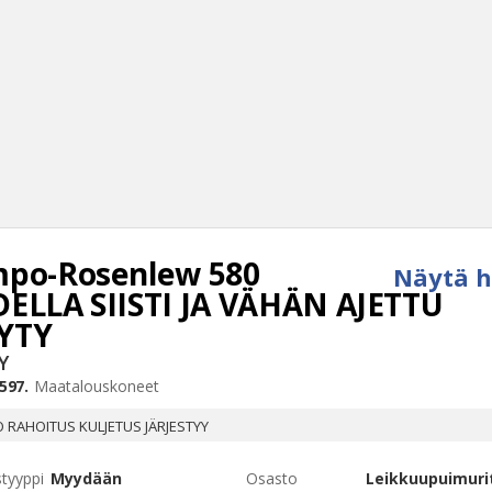
po-Rosenlew
580
Näytä h
Haku
ELLA SIISTI JA VÄHÄN AJETTU
Tyh
YTY
Y
597.
Maatalouskoneet
 RAHOITUS KULJETUS JÄRJESTYY
styyppi
Myydään
Osasto
Leikkuupuimuri