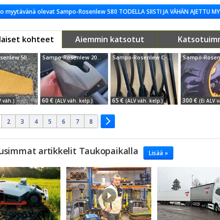
o myytävänä olevat Sampo-Rosenlew 580 TODELLA SIISTI JA VÄHÄN AJETTU M
vaihtokoneet »
aiset kohteet
Aiemmin katsotut
Katsotuim
Sampo-Rosenlew 500 moottorin sivupelti puimurista
Sampo-Rosenlew 2045
Sampo-Rosenlew C-10 ym.
60 €
65 €
300 €
V väh.)
(ALV väh. kelp.)
(ALV väh. kelp.)
(Ei ALV v
2
3
4
5
6
7
8
usimmat artikkelit Taukopaikalla
Lisää »