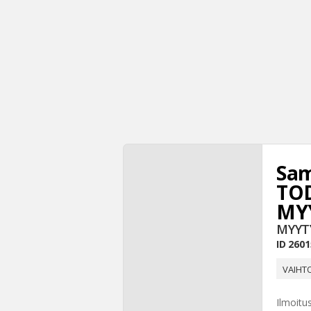
Sam
TOD
MY
MYYT
ID
2601
VAIHTO
Ilmoitu