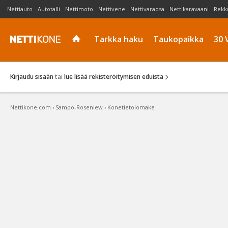
Nettiauto
Autotalli
Nettimoto
Nettivene
Nettivaraosa
Nettikaravaani
Rekk
Tarkka haku
Taukopaikka
30 
Kirjaudu sisään
tai
lue lisää rekisteröitymisen eduista
Nettikone.com
›
Sampo-Rosenlew
›
Konetietolomake