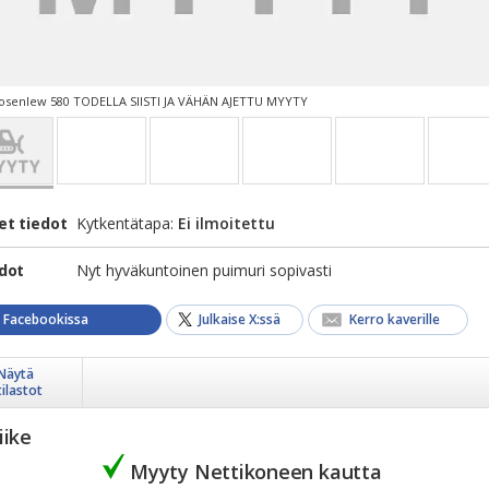
senlew 580 TODELLA SIISTI JA VÄHÄN AJETTU MYYTY
et tiedot
Kytkentätapa:
Ei ilmoitettu
edot
Nyt hyväkuntoinen puimuri sopivasti
a Facebookissa
Julkaise X:ssä
Kerro kaverille
Näytä
tilastot
iike
Myyty Nettikoneen kautta