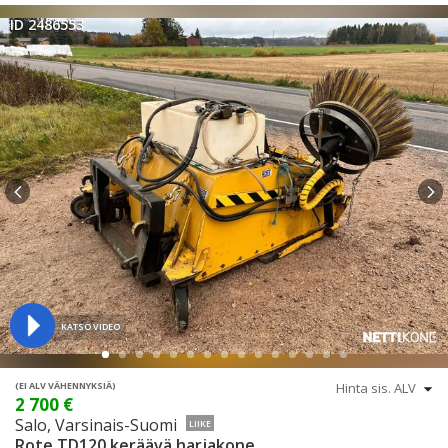
ID 2486553
KATSO VIDEO
(EI ALV VÄHENNYKSIÄ)
2 700 €
Salo, Varsinais-Suomi
LIIKE
Rote TD120 keräävä harjakone