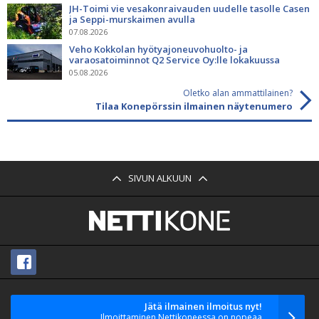
JH-Toimi vie vesakonraivauden uudelle tasolle Casen
ja Seppi-murskaimen avulla
07.08.2026
Veho Kokkolan hyötyajoneuvohuolto- ja
varaosatoiminnot Q2 Service Oy:lle lokakuussa
05.08.2026
Oletko alan ammattilainen?
Tilaa Konepörssin ilmainen näytenumero
SIVUN ALKUUN
Jätä ilmainen ilmoitus nyt!
Ilmoittaminen Nettikoneessa on nopeaa