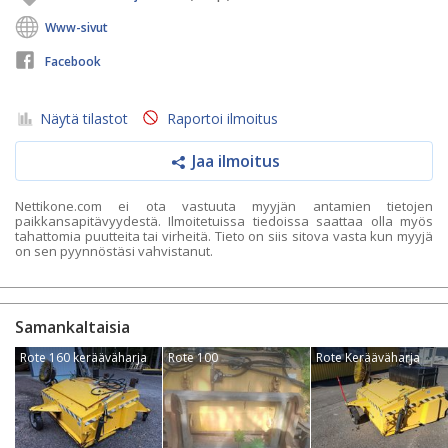
Www-sivut
Facebook
Näytä tilastot
Raportoi ilmoitus
Jaa ilmoitus
Nettikone.com ei ota vastuuta myyjän antamien tietojen
paikkansapitävyydestä. Ilmoitetuissa tiedoissa saattaa olla myös
tahattomia puutteita tai virheitä. Tieto on siis sitova vasta kun myyjä
on sen pyynnöstäsi vahvistanut.
Samankaltaisia
Rote 160 kerääväharja
Rote 100
Rote Kerääväharja