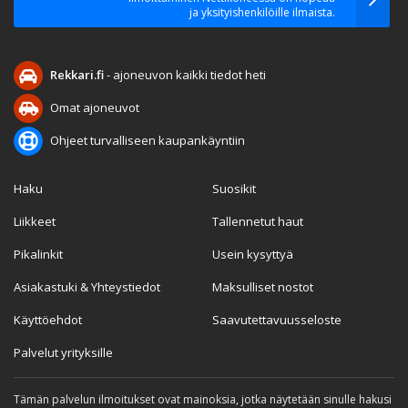
ja yksityishenkilöille ilmaista.
Rekkari.fi
- ajoneuvon kaikki tiedot heti
Omat ajoneuvot
Ohjeet turvalliseen kaupankäyntiin
Haku
Suosikit
Liikkeet
Tallennetut haut
Pikalinkit
Usein kysyttyä
Asiakastuki & Yhteystiedot
Maksulliset nostot
Käyttöehdot
Saavutettavuusseloste
Palvelut yrityksille
Tämän palvelun ilmoitukset ovat mainoksia, jotka näytetään sinulle hakusi