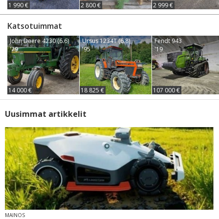
1 990 €
2 800 €
2 999 €
Katsotuimmat
John Deere 4230 (6.6)
Ursus 1234T (6.8)
Fendt 943
'79
'95
'19
14 000 €
18 825 €
107 000 €
Uusimmat artikkelit
MAINOS