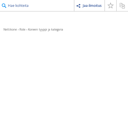
Hae kohteita
Jaa ilmoitus
Nettikone
›
Rote
›
Koneen tyyppi ja kategoria