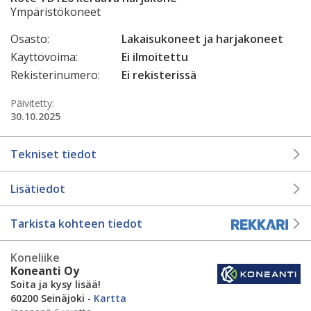
Ympäristökoneet
Osasto:
Lakaisukoneet ja harjakoneet
Käyttövoima:
Ei ilmoitettu
Rekisterinumero:
Ei rekisterissä
Päivitetty:
30.10.2025
Tekniset tiedot
Lisätiedot
Tarkista kohteen tiedot
Koneliike
Koneanti Oy
Soita ja kysy lisää!
60200 Seinäjoki
-
Kartta