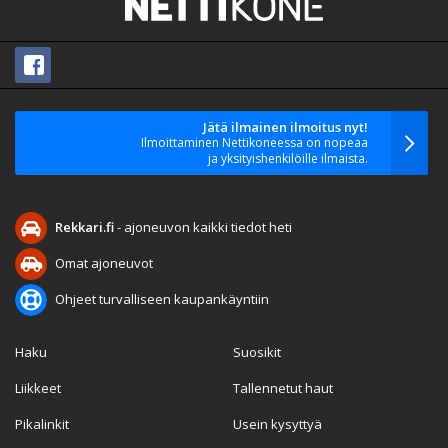
Jätä ilmainen ilmoitus nyt!
Ilmoittaminen Nettikoneessa on nopeaa
ja yksityishenkilöille ilmaista.
Rekkari.fi
- ajoneuvon kaikki tiedot heti
Omat ajoneuvot
Ohjeet turvalliseen kaupankäyntiin
Haku
Suosikit
Liikkeet
Tallennetut haut
Pikalinkit
Usein kysyttyä