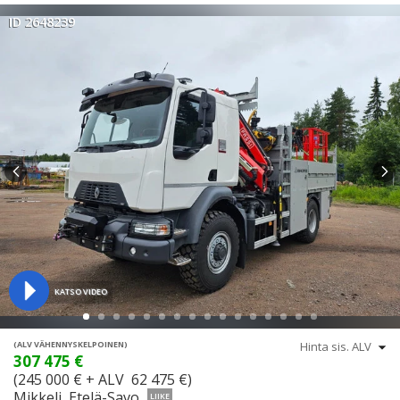
ID 2648239
KATSO VIDEO
(ALV VÄHENNYSKELPOINEN)
307 475 €
(245 000 € + ALV 62 475 €)
Mikkeli, Etelä-Savo
LIIKE