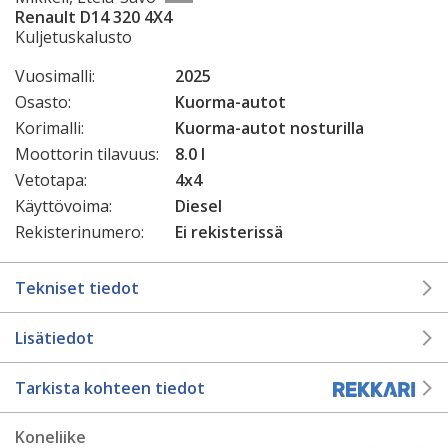
Renault D14 320 4X4
Kuljetuskalusto
Vuosimalli:
2025
Osasto:
Kuorma-autot
Korimalli:
Kuorma-autot nosturilla
Moottorin tilavuus:
8.0 l
Vetotapa:
4x4
Käyttövoima:
Diesel
Rekisterinumero:
Ei rekisterissä
Tekniset tiedot
Lisätiedot
Tarkista kohteen tiedot
Koneliike