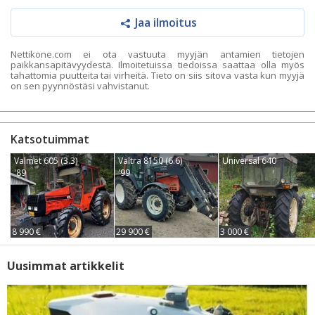
Jaa ilmoitus
Nettikone.com ei ota vastuuta myyjän antamien tietojen
paikkansapitävyydestä. Ilmoitetuissa tiedoissa saattaa olla myös
tahattomia puutteita tai virheitä. Tieto on siis sitova vasta kun myyjä
on sen pyynnöstäsi vahvistanut.
Katsotuimmat
Valmet 605 (3.3)
Valtra 8150 (6.6)
Universal 640
'89
'99
8 990 €
29 900 €
3 000 €
Uusimmat artikkelit