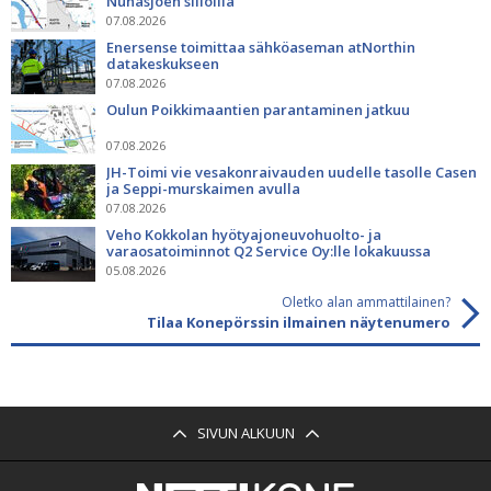
Nunasjoen silloilla
07.08.2026
Enersense toimittaa sähköaseman atNorthin
datakeskukseen
07.08.2026
Oulun Poikkimaantien parantaminen jatkuu
07.08.2026
JH-Toimi vie vesakonraivauden uudelle tasolle Casen
ja Seppi-murskaimen avulla
07.08.2026
Veho Kokkolan hyötyajoneuvohuolto- ja
varaosatoiminnot Q2 Service Oy:lle lokakuussa
05.08.2026
Oletko alan ammattilainen?
Tilaa Konepörssin ilmainen näytenumero
SIVUN ALKUUN