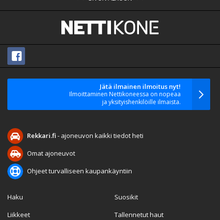
Jätä ilmainen ilmoitus nyt!
Ilmoittaminen Nettikoneessa on nopeaa
ja yksityishenkilöille ilmaista.
Rekkari.fi
- ajoneuvon kaikki tiedot heti
Omat ajoneuvot
Ohjeet turvalliseen kaupankäyntiin
Haku
Suosikit
Liikkeet
Tallennetut haut