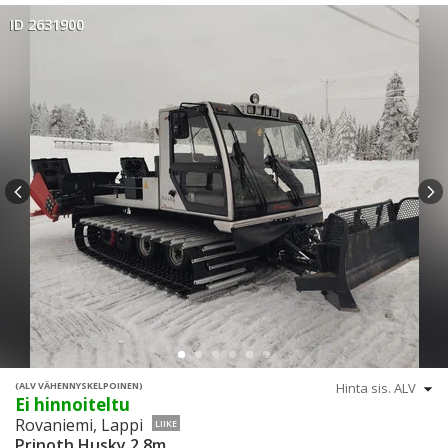
ID 2631900
(ALV VÄHENNYSKELPOINEN)
Ei hinnoiteltu
Rovaniemi, Lappi
LIIKE
Prinoth Husky 2.8m