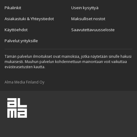
Pikalinkit
Usein kysyttyä
Asiakastuki & Yhteystiedot
Maksulliset nostot
Käyttöehdot
Saavutettavuusseloste
Palvelut yrityksille
Tämän palvelun ilmoitukset ovat mainoksia, jotka näytetään sinulle hakusi
mukaisesti. Muuhun palvelun kohdennettuun mainontaan voit vaikuttaa
evästeasetusten kautta.
Alma Media Finland Oy