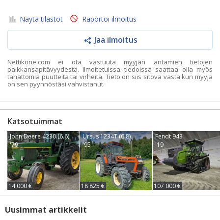
Näytä tilastot
Raportoi ilmoitus
Jaa ilmoitus
Nettikone.com ei ota vastuuta myyjän antamien tietojen
paikkansapitävyydestä. Ilmoitetuissa tiedoissa saattaa olla myös
tahattomia puutteita tai virheitä. Tieto on siis sitova vasta kun myyjä
on sen pyynnöstäsi vahvistanut.
Katsotuimmat
John Deere 4230 (6.6)
Ursus 1234T (6.8)
Fendt 943
'79
'95
'19
14 000 €
18 825 €
107 000 €
Uusimmat artikkelit