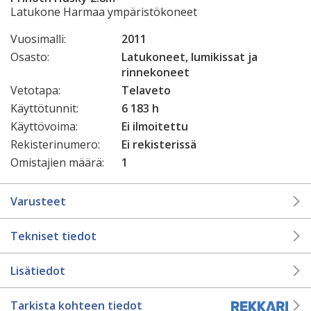
Latukone Harmaa ympäristökoneet
Vuosimalli:
2011
Osasto:
Latukoneet, lumikissat ja
rinnekoneet
Vetotapa:
Telaveto
Käyttötunnit:
6 183 h
Käyttövoima:
Ei ilmoitettu
Rekisterinumero:
Ei rekisterissä
Omistajien määrä:
1
Varusteet
Tekniset tiedot
Lisätiedot
Tarkista kohteen tiedot