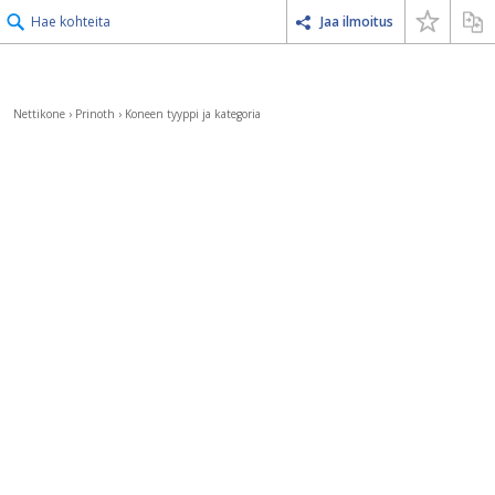
Hae kohteita
Jaa ilmoitus
Nettikone
›
Prinoth
›
Koneen tyyppi ja kategoria