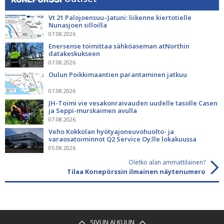
Vt 21 Palojoensuu–Jatuni: liikenne kiertotielle
Nunasjoen silloilla
07.08.2026
Enersense toimittaa sähköaseman atNorthin
datakeskukseen
07.08.2026
Oulun Poikkimaantien parantaminen jatkuu
07.08.2026
JH-Toimi vie vesakonraivauden uudelle tasolle Casen
ja Seppi-murskaimen avulla
07.08.2026
Veho Kokkolan hyötyajoneuvohuolto- ja
varaosatoiminnot Q2 Service Oy:lle lokakuussa
05.08.2026
Oletko alan ammattilainen?
Tilaa Konepörssin ilmainen näytenumero
SIVUN ALKUUN