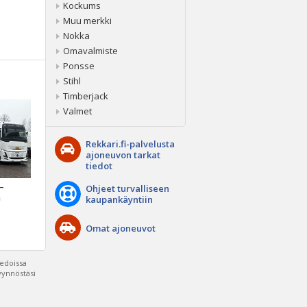
Kockums
Muu merkki
Nokka
Omavalmiste
Ponsse
Stihl
Timberjack
Valmet
Rekkari.fi-palvelusta
ajoneuvon tarkat
tiedot
 –
Ohjeet turvalliseen
a
kaupankäyntiin
Omat ajoneuvot
iedoissa
pyynnöstäsi