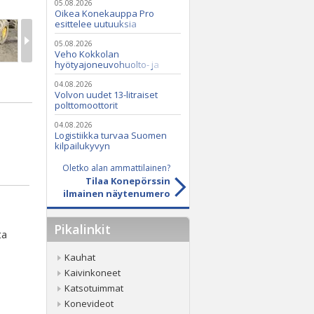
05.08.2026
Oikea Konekauppa Pro
esittelee uutuuksia
ammattikäyttöön
05.08.2026
Veho Kokkolan
hyötyajoneuvohuolto- ja
varaosatoiminnot Q2 Service
Oy:lle lokakuussa
04.08.2026
Volvon uudet 13-litraiset
polttomoottorit
04.08.2026
Logistiikka turvaa Suomen
kilpailukyvyn
Oletko alan ammattilainen?
Tilaa Konepörssin
ilmainen näytenumero
Pikalinkit
ta
Kauhat
Kaivinkoneet
Katsotuimmat
Konevideot