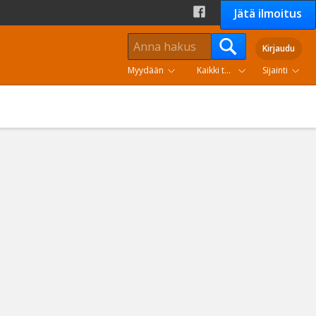
Jätä ilmoitus
Kirjaudu
Myydään
Kaikki tuoteryhmät
Sijainti