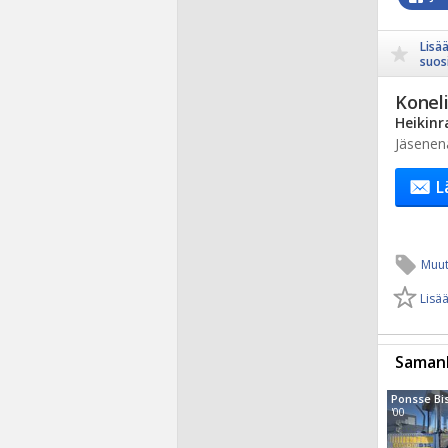
Lisä
suosi
Koneli
Heikinr
Jäsenen
L
Muut
Lisää
Samanl
Ponsse Bi
'00