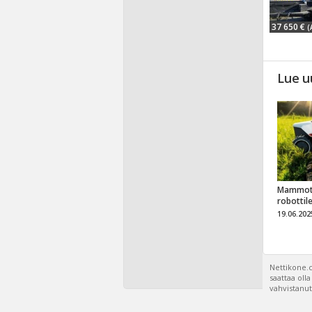
37 650 €
(
Lue u
Mammot
robottil
19.06.202
Nettikone.c
saattaa oll
vahvistanut