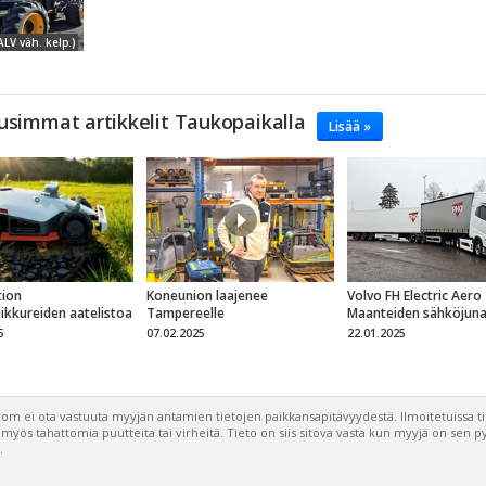
ALV väh. kelp.)
usimmat artikkelit Taukopaikalla
Lisää »
ion
Koneunion laajenee
Volvo FH Electric Aero
eikkureiden aatelistoa
Tampereelle
Maanteiden sähköjun
5
07.02.2025
22.01.2025
om ei ota vastuuta myyjän antamien tietojen paikkansapitävyydestä. Ilmoitetuissa t
a myös tahattomia puutteita tai virheitä. Tieto on siis sitova vasta kun myyjä on sen 
.