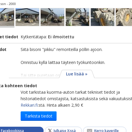
son - 2000
et tiedot
Kytkentätapa:
Ei ilmoitettu
edot
Siitä bisoni "pikku" remonteilla pöllin ajoon.
Onnistuu kyllä laittaa täyteen työkuntoonkin.
Lue lisää »
Tai sitte puretaan osiksi.
ta kohteen tiedot
Voit tarkistaa kuorma-auton tarkat tekniset tiedot ja
historiatiedot omistajista, katsastuksista sekä vakuutuksis
Rekkari.fi
:stä. Hinta alkaen 2,90 €
Tarkista tiedot
a Facebookissa
Julkaise X:ssä
Kerro kaverille