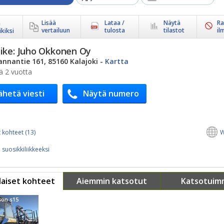
Lisää
Lataa /
Näytä
Ra
ä
vertailuun
tulosta
tilastot
il
kiksi
ike:
Juho Okkonen Oy
annantie 161, 85160 Kalajoki
-
Kartta
ä 2 vuotta
ähetä viesti
Näytä numero
 kohteet (13)
W
 suosikkiliikkeeksi
aiset kohteet
Aiemmin katsotut
Katsotuim
son s15