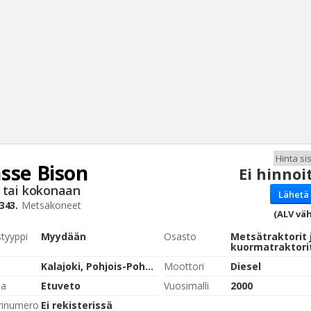
sse
Bison
Ei hinnoi
Haku
 tai kokonaan
Lähetä 
Tyh
343.
Metsäkoneet
(ALV väh
styyppi
Myydään
Osasto
Metsätraktorit 
kuormatraktori
Kalajoki, Pohjois-Pohjanmaa
Moottori
Diesel
pa
Etuveto
Vuosimalli
2000
rinumero
Ei rekisterissä