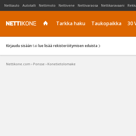
Nettiauto
Autotalli
Nettimoto
Nettivene
Nettivaraosa
Nettikaravaani
Rekk
Tarkka haku
Taukopaikka
30 
Kirjaudu sisään
tai
lue lisää rekisteröitymisen eduista
Nettikone.com
›
Ponsse
›
Konetietolomake