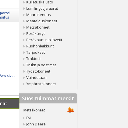
Kuljetuskalusto
Lumilingot ja aurat
portoi
Maarakennus
moitus
Maatalouskoneet
Metsäkoneet
Peräkärryt
Perävaunut ja lavetit
Ruohonleikkurit
Tarjoukset
Traktorit
Trukit ja nostimet
Työstökoneet
ww-sivut
Vaihdetaan
Ympäristökoneet
Suosituimmat merkit
mat
Metsäkoneet
Evi
John Deere