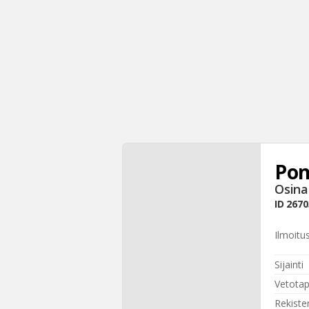
Pon
Osina
ID
2670
Ilmoitu
Sijainti
Vetota
Rekiste