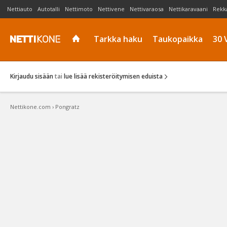
Nettiauto
Autotalli
Nettimoto
Nettivene
Nettivaraosa
Nettikaravaani
Rekk
Tarkka haku
Taukopaikka
30 
Kirjaudu sisään
tai
lue lisää rekisteröitymisen eduista
Nettikone.com
›
Pongratz