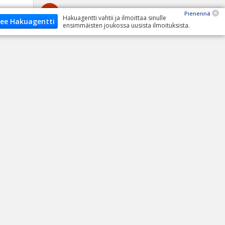
Omat ajoneuvot
Pienennä
Hakuagentti vahtii ja ilmoittaa sinulle
ee Hakuagentti
ensimmäisten joukossa uusista ilmoituksista.