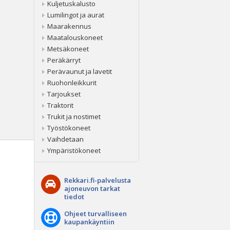
Kuljetuskalusto
Lumilingot ja aurat
Maarakennus
Maatalouskoneet
Metsäkoneet
Peräkärryt
Perävaunut ja lavetit
Ruohonleikkurit
Tarjoukset
Traktorit
Trukit ja nostimet
Työstökoneet
Vaihdetaan
Ympäristökoneet
Rekkari.fi-palvelusta
ajoneuvon tarkat
tiedot
Ohjeet turvalliseen
kaupankäyntiin