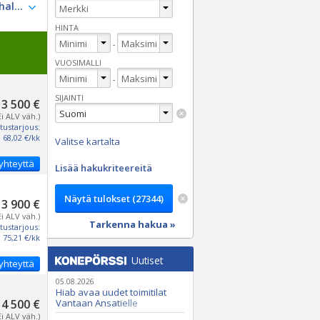
HINTA
-
VUOSIMALLI
-
SIJAINTI
3 500 €
Ei ALV väh.)
tustarjous:
68,02 €/kk
Valitse kartalta
yhteyttä
Lisää hakukriteereitä
3 900 €
Ei ALV väh.)
Tarkenna hakua »
tustarjous:
75,21 €/kk
Uutiset
yhteyttä
05.08.2026
Hiab avaa uudet toimitilat
4 500 €
Vantaan Ansatielle
Ei ALV väh.)