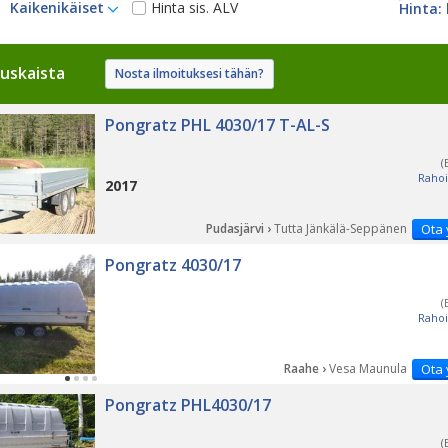
Kaikenikäiset
Hinta sis. ALV
uskaista
Nosta ilmoituksesi tähän?
Pongratz PHL 4030/17 T-AL-S
(
Rahoi
2017
Pudasjärvi ›
Tutta Jänkälä-Seppänen
Ota 
Pongratz 4030/17
(
Rahoi
Raahe ›
Vesa Maunula
Ota 
Pongratz PHL4030/17
(