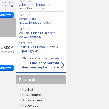
05.08.2026
tustarjous:
Oikea Konekauppa Pro
85,99 €/kk
esittelee uutuuksia
ammattikäyttöön
yhteyttä
05.08.2026
Veho Kokkolan
hyötyajoneuvohuolto- ja
varaosatoiminnot Q2 Service
Oy:lle lokakuussa
04.08.2026
Volvon uudet 13-litraiset
polttomoottorit
04.08.2026
Logistiikka turvaa Suomen
4 500 €
kilpailukyvyn
Ei ALV väh.)
Oletko alan ammattilainen?
Tilaa Konepörssin
ilmainen näytenumero
yhteyttä
Pikalinkit
Kauhat
Kaivinkoneet
Katsotuimmat
Konevideot