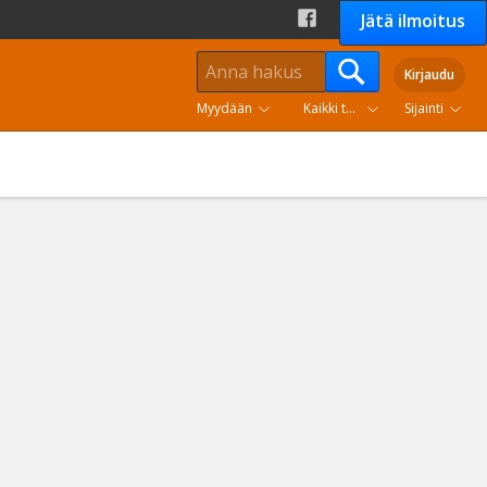
Jätä ilmoitus
Kirjaudu
Myydään
Kaikki tuoteryhmät
Sijainti