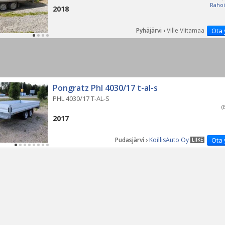
Rahoi
2018
Pyhäjärvi ›
Ville Viitamaa
Ota 
Pongratz Phl 4030/17 t-al-s
PHL 4030/17 T-AL-S
(
2017
Pudasjärvi ›
KoillisAuto Oy
Ota 
LIIKE