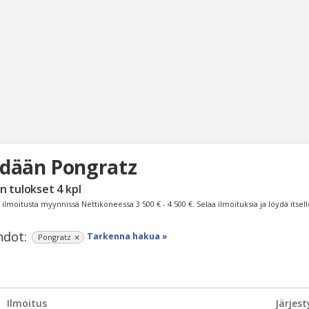
dään Pongratz
Haku
n tulokset
4
kpl
Tyh
ilmoitusta myynnissä Nettikoneessa
3 500 € - 4 500 €
. Selaa ilmoituksia ja löydä itsel
dot:
Tarkenna hakua »
Pongratz
Ilmoitus
Järjest