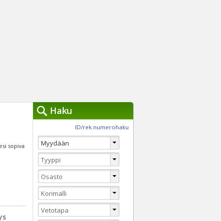
Haku
työkalut »
ID/rek.numerohaku
Käytät tällä hetkellä
jennä haut
lesi sopiva
Tarkkaa hakua
Vaihda Pikahakuun
ys