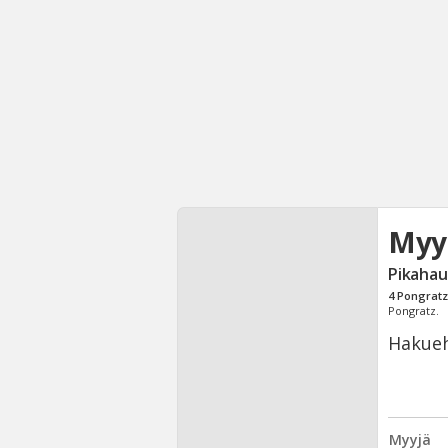
Myy
Pikahau
4
Pongratz
Pongratz.
Hakueh
Myyjä