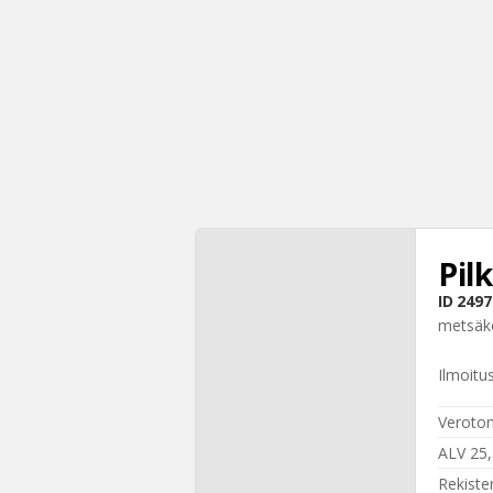
Pil
ID
2497
metsäk
Ilmoitu
Veroton
ALV 25
Rekiste