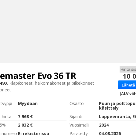
kemaster
Evo 36 TR
10 
Haku
490.
Klapikoneet, halkomakoneet ja pilkekoneet
Lähetä 
Tyh
oneet
(ALV väh
styyppi
Myydään
Osasto
Puun ja polttop
käsittely
 hinta
7 968 €
Sijainti
,5%
2 032 €
Vuosimalli
2024
rinumero
Ei rekisterissä
Päivitetty
04.08.2026