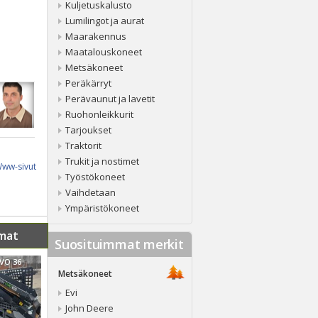
Kuljetuskalusto
Lumilingot ja aurat
Maarakennus
Maatalouskoneet
Metsäkoneet
Peräkärryt
Perävaunut ja lavetit
Ruohonleikkurit
Tarjoukset
Traktorit
Trukit ja nostimet
ww-sivut
Työstökoneet
Vaihdetaan
Ympäristökoneet
mat
Suosituimmat merkit
EVO 36
Metsäkoneet
Evi
John Deere