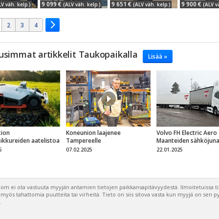
9 099 €
9 651 €
9 900 €
LV väh. kelp.)
(ALV väh. kelp.)
(ALV väh. kelp.)
(ALV v
2
3
4
usimmat artikkelit Taukopaikalla
Lisää »
ion
Koneunion laajenee
Volvo FH Electric Aero
eikkureiden aatelistoa
Tampereelle
Maanteiden sähköjun
5
07.02.2025
22.01.2025
om ei ota vastuuta myyjän antamien tietojen paikkansapitävyydestä. Ilmoitetuissa t
a myös tahattomia puutteita tai virheitä. Tieto on siis sitova vasta kun myyjä on sen 
.