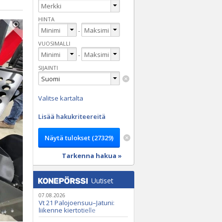
HINTA
-
VUOSIMALLI
-
SIJAINTI
Valitse kartalta
Lisää hakukriteereitä
Tarkenna hakua »
Uutiset
07.08.2026
Vt 21 Palojoensuu–Jatuni:
liikenne kiertotielle
Nunasjoen silloilla