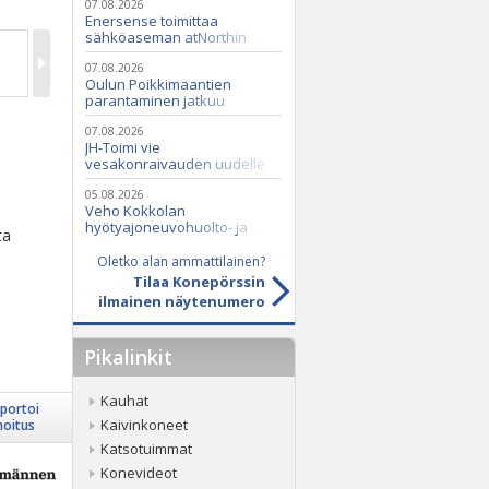
07.08.2026
Enersense toimittaa
sähköaseman atNorthin
datakeskukseen
07.08.2026
Oulun Poikkimaantien
parantaminen jatkuu
07.08.2026
JH-Toimi vie
vesakonraivauden uudelle
tasolle Casen ja Seppi-
murskaimen avulla
05.08.2026
Veho Kokkolan
hyötyajoneuvohuolto- ja
ta
varaosatoiminnot Q2 Service
Oy:lle lokakuussa
Oletko alan ammattilainen?
Tilaa Konepörssin
ilmainen näytenumero
Pikalinkit
Kauhat
portoi
Kaivinkoneet
moitus
Katsotuimmat
Konevideot