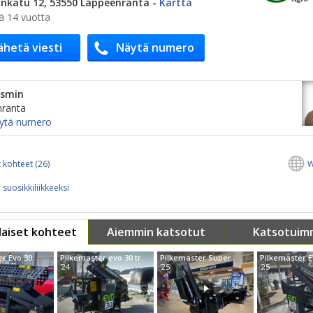
ynkatu 12, 53550 Lappeenranta
-
Kartta
ä 14 vuotta
ähetä viesti
Näytä numero
ismin
ranta
ytä numero
 kohteet (26)
W
 suosikkiliikkeeksi
aiset kohteet
Aiemmin katsotut
Katsotuim
er Evo 30
Pilkemaster evo 30 tr.
Pilkemaster Super
Pilkemaster 
'24
'25
'25