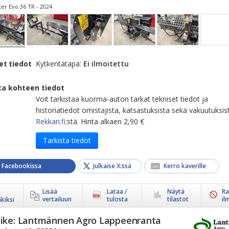
er Evo 36 TR - 2024
et tiedot
Kytkentätapa:
Ei ilmoitettu
ta kohteen tiedot
Voit tarkistaa kuorma-auton tarkat tekniset tiedot ja
historiatiedot omistajista, katsastuksista sekä vakuutuksis
Rekkari.fi
:stä. Hinta alkaen 2,90 €
Tarkista tiedot
a Facebookissa
Julkaise X:ssä
Kerro kaverille
Lisää
Lataa /
Näytä
Ra
ä
vertailuun
tulosta
tilastot
il
kiksi
ike:
Lantmännen Agro Lappeenranta