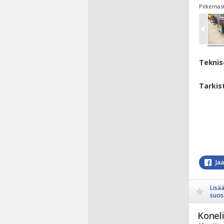
Pilkemast
Teknis
Tarkis
Ja
Lisä
suosi
Koneli