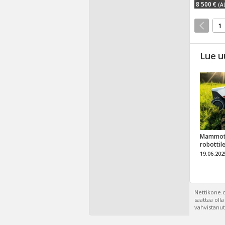
8 500 €
(A
1
Lue u
Mammot
robottil
19.06.202
Nettikone.c
saattaa oll
vahvistanut