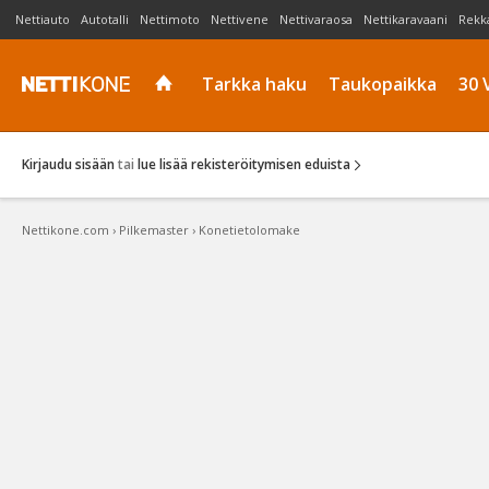
Nettiauto
Autotalli
Nettimoto
Nettivene
Nettivaraosa
Nettikaravaani
Rekk
Tarkka haku
Taukopaikka
30 
Kirjaudu sisään
tai
lue lisää rekisteröitymisen eduista
Nettikone.com
›
Pilkemaster
›
Konetietolomake