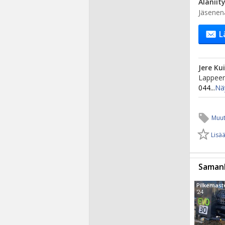
Alaniit
Jäsenen
L
Jere Ku
Lappeen
044...
Nä
Muut
Lisää
Samanl
Pilkemast
'24