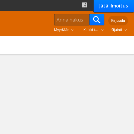
Jätä ilmoitus
Kirjaudu
Myydään
Kaikki tuoteryhmät
Sijainti