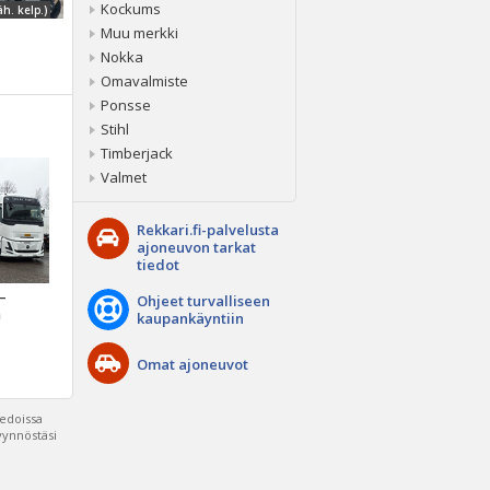
Kockums
äh. kelp.)
Muu merkki
Nokka
Omavalmiste
Ponsse
Stihl
Timberjack
Valmet
Rekkari.fi-palvelusta
ajoneuvon tarkat
tiedot
 –
Ohjeet turvalliseen
a
kaupankäyntiin
Omat ajoneuvot
iedoissa
pyynnöstäsi