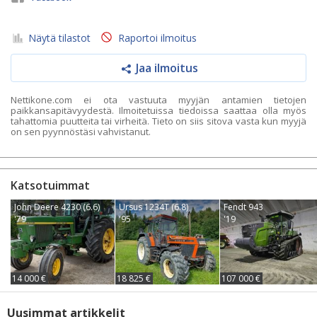
Näytä tilastot
Raportoi ilmoitus
Jaa ilmoitus
Nettikone.com ei ota vastuuta myyjän antamien tietojen
paikkansapitävyydestä. Ilmoitetuissa tiedoissa saattaa olla myös
tahattomia puutteita tai virheitä. Tieto on siis sitova vasta kun myyjä
on sen pyynnöstäsi vahvistanut.
Katsotuimmat
John Deere 4230 (6.6)
Ursus 1234T (6.8)
Fendt 943
'79
'95
'19
14 000 €
18 825 €
107 000 €
Uusimmat artikkelit