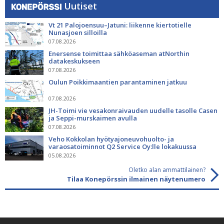
Uutiset
Vt 21 Palojoensuu–Jatuni: liikenne kiertotielle
Nunasjoen silloilla
07.08.2026
Enersense toimittaa sähköaseman atNorthin
datakeskukseen
07.08.2026
Oulun Poikkimaantien parantaminen jatkuu
07.08.2026
JH-Toimi vie vesakonraivauden uudelle tasolle Casen
ja Seppi-murskaimen avulla
07.08.2026
Veho Kokkolan hyötyajoneuvohuolto- ja
varaosatoiminnot Q2 Service Oy:lle lokakuussa
05.08.2026
Oletko alan ammattilainen?
Tilaa Konepörssin ilmainen näytenumero