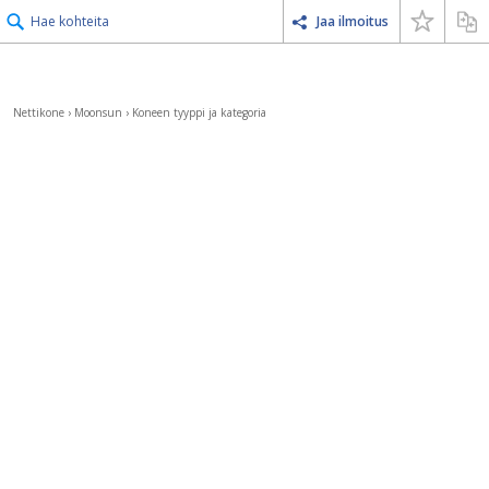
Hae kohteita
Jaa ilmoitus
Nettikone
›
Moonsun
›
Koneen tyyppi ja kategoria