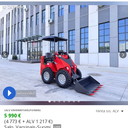
ID 2639446
KATSO VIDEO
(ALV VÄHENNYSKELPOINEN)
5 990 €
(4 773 € + ALV 1 217 €)
Salo, Varsinais-Suomi
LIIKE