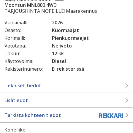
Moonsun MNL800 4WD
TARJOUSHINTA NOPEILLE! Maarakennus
Vuosimalli:
2026
Osasto:
Kuormaajat
Korimalli:
Pienkuormaajat
Vetotapa:
Neliveto
Takuu:
12 kk
Käyttövoima:
Diesel
Rekisterinumero:
Ei rekisterissä
Tekniset tiedot
Lisätiedot
Tarkista kohteen tiedot
Koneliike