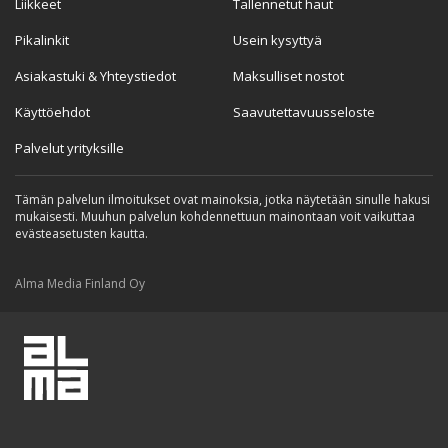
Liikkeet
Tallennetut haut
Pikalinkit
Usein kysyttyä
Asiakastuki & Yhteystiedot
Maksulliset nostot
Käyttöehdot
Saavutettavuusseloste
Palvelut yrityksille
Tämän palvelun ilmoitukset ovat mainoksia, jotka näytetään sinulle hakusi
mukaisesti. Muuhun palvelun kohdennettuun mainontaan voit vaikuttaa
evästeasetusten kautta.
Alma Media Finland Oy