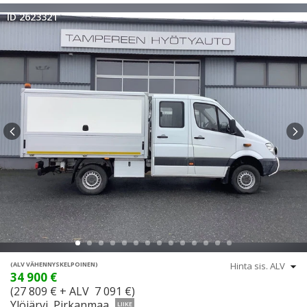
ID 2623321
(ALV VÄHENNYSKELPOINEN)
34 900 €
(27 809 € + ALV 7 091 €)
Ylöjärvi, Pirkanmaa
LIIKE