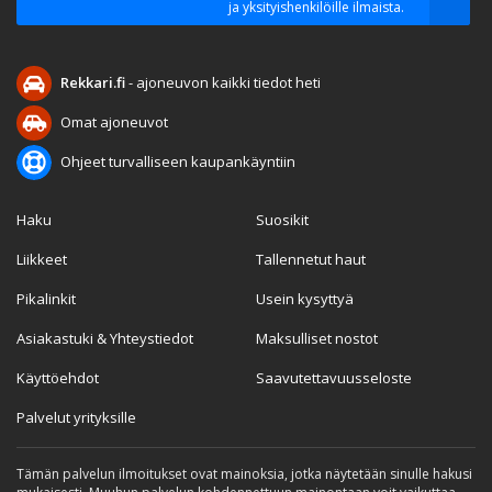
ja yksityishenkilöille ilmaista.
Rekkari.fi
- ajoneuvon kaikki tiedot heti
Omat ajoneuvot
Ohjeet turvalliseen kaupankäyntiin
Haku
Suosikit
Liikkeet
Tallennetut haut
Pikalinkit
Usein kysyttyä
Asiakastuki & Yhteystiedot
Maksulliset nostot
Käyttöehdot
Saavutettavuusseloste
Palvelut yrityksille
Tämän palvelun ilmoitukset ovat mainoksia, jotka näytetään sinulle hakusi