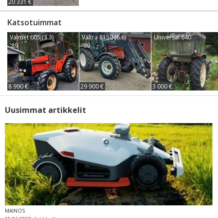
20 331 €
Katsotuimmat
Valmet 605 (3.3)
Valtra 8150 (6.6)
Universal 640
'89
'99
8 990 €
29 900 €
3 000 €
Uusimmat artikkelit
MAINOS