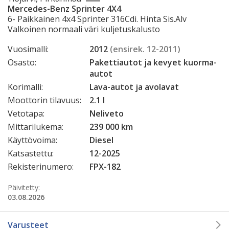
Mercedes-Benz Sprinter 4X4
6- Paikkainen 4x4 Sprinter 316Cdi. Hinta Sis.Alv
Valkoinen normaali väri kuljetuskalusto
Vuosimalli:
2012
(ensirek. 12-2011)
Osasto:
Pakettiautot ja kevyet kuorma-
autot
Korimalli:
Lava-autot ja avolavat
Moottorin tilavuus:
2.1 l
Vetotapa:
Neliveto
Mittarilukema:
239 000 km
Käyttövoima:
Diesel
Katsastettu:
12-2025
Rekisterinumero:
FPX-182
Päivitetty:
03.08.2026
Varusteet