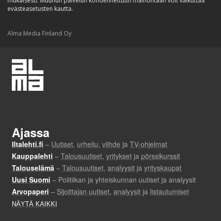
mukaisesti. Muuhun palvelun kohdennettuun mainontaan voit vaikuttaa
evästeasetusten kautta.
Alma Media Finland Oy