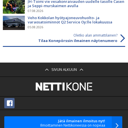
JH-Toimi vie vesakonraivauden uudelle tasolle Casen
ja Seppi-murskaimen avulla
07.08.2026
Veho Kokkolan hyötyajoneuvohuolto- ja
varaosatoiminnot Q2 Service Oy:lle lokakuussa
05.08.2026
Oletko alan ammattilainen?
Tilaa Konepörssin ilmainen näytenumero
SIVUN ALKUUN
Jätä ilmainen ilmoitus nyt!
Ilmoittaminen Nettikoneessa on nopeaa