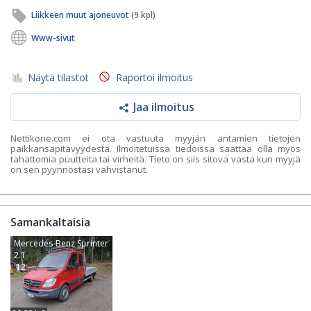
Liikkeen muut ajoneuvot
(9 kpl)
Www-sivut
Näytä tilastot
Raportoi ilmoitus
Jaa ilmoitus
Nettikone.com ei ota vastuuta myyjän antamien tietojen
paikkansapitävyydestä. Ilmoitetuissa tiedoissa saattaa olla myös
tahattomia puutteita tai virheitä. Tieto on siis sitova vasta kun myyjä
on sen pyynnöstäsi vahvistanut.
Samankaltaisia
Mercedes-Benz Sprinter
2.1
'12