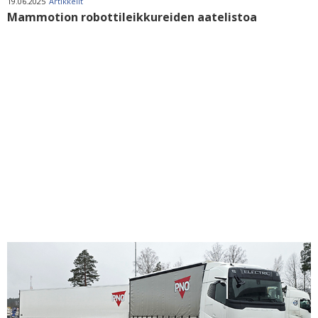
19.06.2025
Artikkelit
Mammotion robottileikkureiden aatelistoa