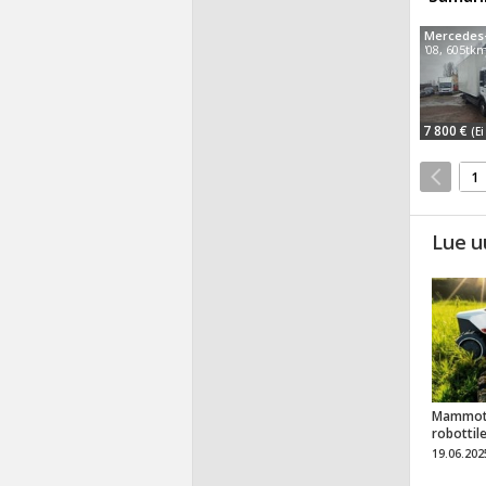
'08, 605tk
7 800 €
(Ei
1
Lue u
Mammot
robottil
19.06.202