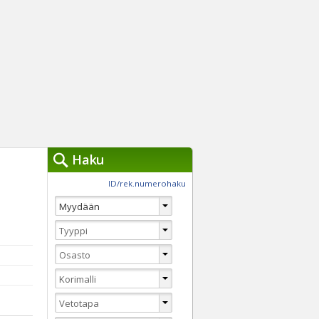
Haku
työkalut »
ID/rek.numerohaku
Käytät tällä hetkellä
jennä haut
Tarkkaa hakua
Vaihda Pikahakuun