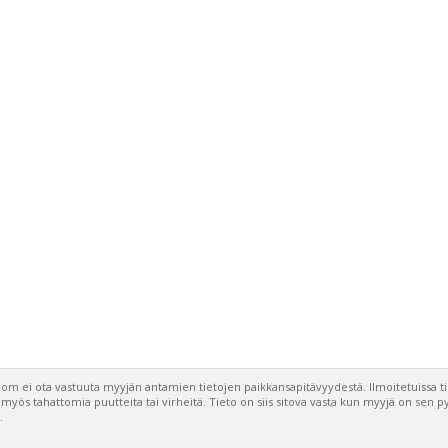
om ei ota vastuuta myyjän antamien tietojen paikkansapitävyydestä. Ilmoitetuissa t
a myös tahattomia puutteita tai virheitä. Tieto on siis sitova vasta kun myyjä on sen 
.