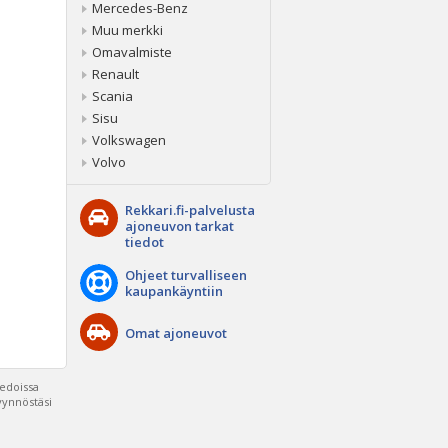
Mercedes-Benz
Muu merkki
Omavalmiste
Renault
Scania
Sisu
Volkswagen
Volvo
Rekkari.fi-palvelusta
ajoneuvon tarkat
tiedot
Ohjeet turvalliseen
kaupankäyntiin
Omat ajoneuvot
iedoissa
pyynnöstäsi