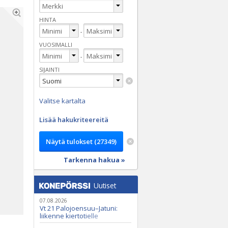
HINTA
-
VUOSIMALLI
-
SIJAINTI
Valitse kartalta
Lisää hakukriteereitä
Tarkenna hakua »
Uutiset
07.08.2026
Vt 21 Palojoensuu–Jatuni:
liikenne kiertotielle
Nunasjoen silloilla