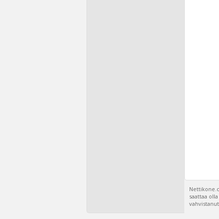
Nettikone.c
saattaa oll
vahvistanut