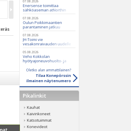
07.08.2026
Enersense toimittaa
sähköaseman atNorthin
datakeskukseen
07.08.2026
Oulun Poikkimaantien
parantaminen jatkuu
teräs
07.08.2026
JH-Toimi vie
vesakonraivauden uudelle
tasolle Casen ja Seppi-
murskaimen avulla
05.08.2026
Veho Kokkolan
hyötyajoneuvohuolto- ja
varaosatoiminnot Q2 Service
Oy:lle lokakuussa
Oletko alan ammattilainen?
Tilaa Konepörssin
ilmainen näytenumero
Pikalinkit
Kauhat
Kaivinkoneet
Katsotuimmat
Konevideot
mat