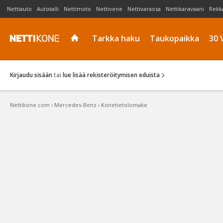
Nettiauto
Autotalli
Nettimoto
Nettivene
Nettivaraosa
Nettikaravaani
Rekk
Tarkka haku
Taukopaikka
30 
Kirjaudu sisään
tai
lue lisää rekisteröitymisen eduista
Nettikone.com
›
Mercedes-Benz
›
Konetietolomake