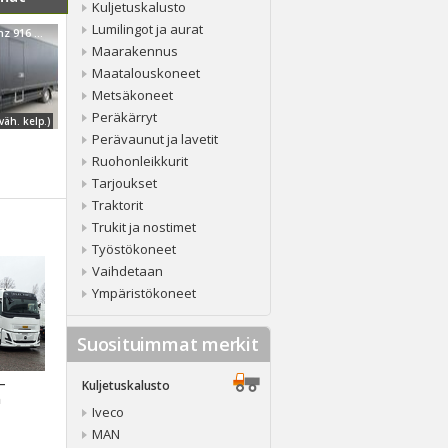
Kuljetuskalusto
Lumilingot ja aurat
Mercedes-Benz 916 L 4X2-97023/422
Maarakennus
Maatalouskoneet
Metsäkoneet
Peräkärryt
väh. kelp.)
Perävaunut ja lavetit
Ruohonleikkurit
Tarjoukset
Traktorit
Trukit ja nostimet
Työstökoneet
Vaihdetaan
Ympäristökoneet
Suosituimmat merkit
 –
Kuljetuskalusto
a
Iveco
MAN