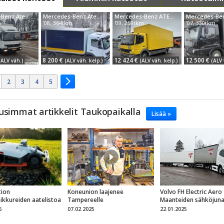
Mercedes-Benz Atego 816
Mercedes-Benz Atego 818
Mercedes-Benz ATEGO 816 4x2
m
'08, 364tkm
'09, 259tkm
'07, 330tkm
8 200 €
12 424 €
12 500 €
 ALV väh.)
(ALV väh. kelp.)
(ALV väh. kelp.)
(ALV 
2
3
4
5
usimmat artikkelit Taukopaikalla
Lisää »
ion
Koneunion laajenee
Volvo FH Electric Aero
eikkureiden aatelistoa
Tampereelle
Maanteiden sähköjun
5
07.02.2025
22.01.2025