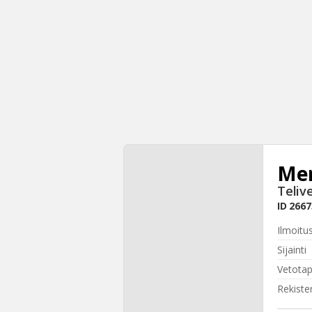
Mer
Teliv
ID
2667
Ilmoitu
Sijainti
Vetota
Rekiste