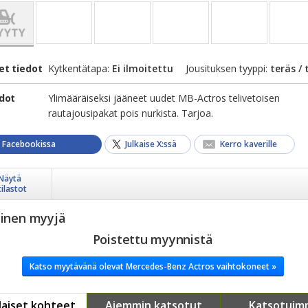
et tiedot
Kytkentätapa:
Ei ilmoitettu
Jousituksen tyyppi:
teräs / 
edot
Ylimääräiseksi jääneet uudet MB-Actros telivetoisen
rautajousipakat pois nurkista. Tarjoa.
a Facebookissa
Julkaise X:ssä
Kerro kaverille
Näytä
tilastot
yinen myyjä
Poistettu myynnistä
Katso myytävänä olevat Mercedes-Benz Actros vaihtokoneet »
aiset kohteet
Aiemmin katsotut
Katsotuim