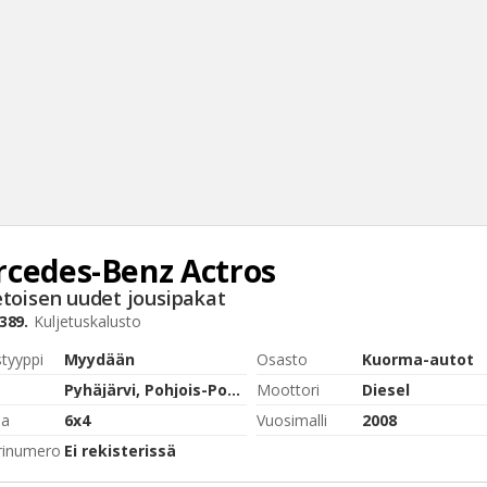
cedes-Benz
Actros
Haku
etoisen uudet jousipakat
Tyh
389.
Kuljetuskalusto
styyppi
Myydään
Osasto
Kuorma-autot
Pyhäjärvi, Pohjois-Pohjanmaa
Moottori
Diesel
pa
6x4
Vuosimalli
2008
rinumero
Ei rekisterissä