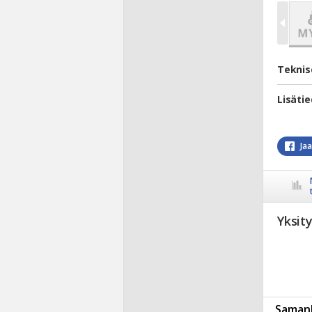
Teknis
Lisäti
Ja
Yksit
Samanl