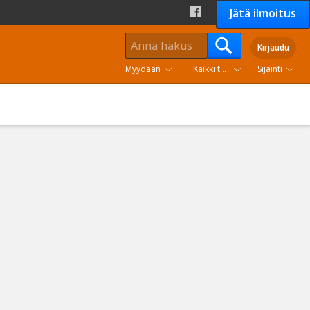
Jätä ilmoitus
Kirjaudu
Myydään
Kaikki tuoteryhmät
Sijainti