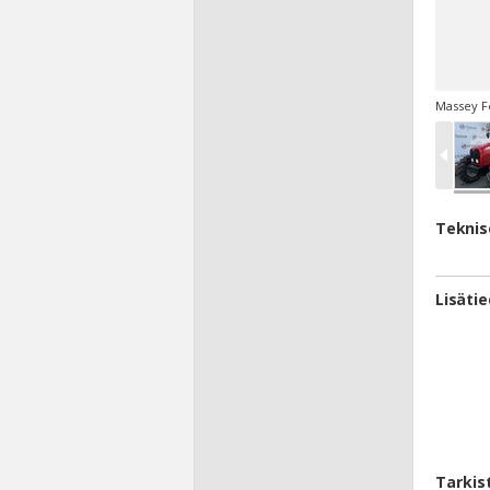
Massey F
Teknis
Lisäti
Tarkis