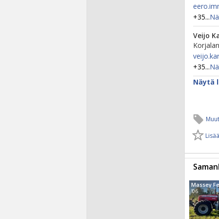
eero.im
+35...
Nä
Veijo K
Korjalan
veijo.ka
+35...
Nä
Näytä l
Muut
Lisää
Samanl
'06