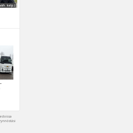
väh. kelp.)
 –
a
iedoissa
pyynnöstäsi