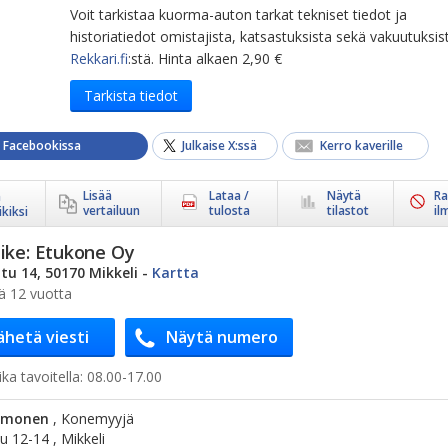
Voit tarkistaa kuorma-auton tarkat tekniset tiedot ja
historiatiedot omistajista, katsastuksista sekä vakuutuksis
Rekkari.fi
:stä. Hinta alkaen 2,90 €
Tarkista tiedot
a Facebookissa
Julkaise X:ssä
Kerro kaverille
Lisää
Lataa /
Näytä
Ra
ä
vertailuun
tulosta
tilastot
il
kiksi
ike:
Etukone Oy
tu 14, 50170 Mikkeli
-
Kartta
ä 12 vuotta
ähetä viesti
Näytä numero
ka tavoitella:
08.00-17.00
mmonen
, Konemyyjä
u 12-14 , Mikkeli