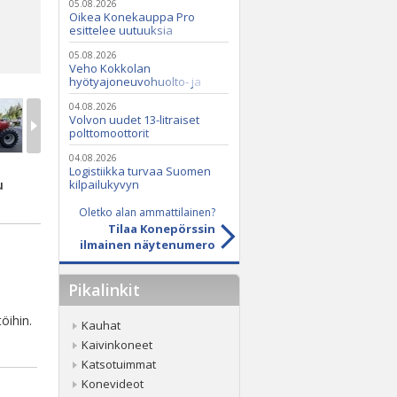
05.08.2026
Oikea Konekauppa Pro
esittelee uutuuksia
ammattikäyttöön
05.08.2026
Veho Kokkolan
hyötyajoneuvohuolto- ja
varaosatoiminnot Q2 Service
Oy:lle lokakuussa
04.08.2026
Volvon uudet 13-litraiset
polttomoottorit
04.08.2026
Logistiikka turvaa Suomen
u
kilpailukyvyn
Oletko alan ammattilainen?
Tilaa Konepörssin
ilmainen näytenumero
Pikalinkit
töihin.
Kauhat
Kaivinkoneet
Katsotuimmat
Konevideot