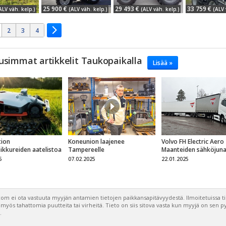
25 900 €
29 493 €
33 759 €
ALV väh. kelp.)
(ALV väh. kelp.)
(ALV väh. kelp.)
(ALV 
2
3
4
usimmat artikkelit Taukopaikalla
Lisää »
ion
Koneunion laajenee
Volvo FH Electric Aero
eikkureiden aatelistoa
Tampereelle
Maanteiden sähköjun
5
07.02.2025
22.01.2025
om ei ota vastuuta myyjän antamien tietojen paikkansapitävyydestä. Ilmoitetuissa t
a myös tahattomia puutteita tai virheitä. Tieto on siis sitova vasta kun myyjä on sen 
.