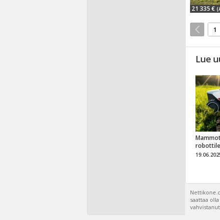
21 335 €
(
1
Lue u
Mammot
robottil
19.06.202
Nettikone.c
saattaa oll
vahvistanut