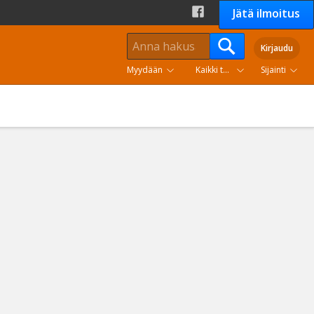
Jätä ilmoitus
Kirjaudu
Myydään
Kaikki tuoteryhmät
Sijainti