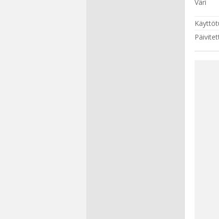
Väri
Käyttöt
Päivitet