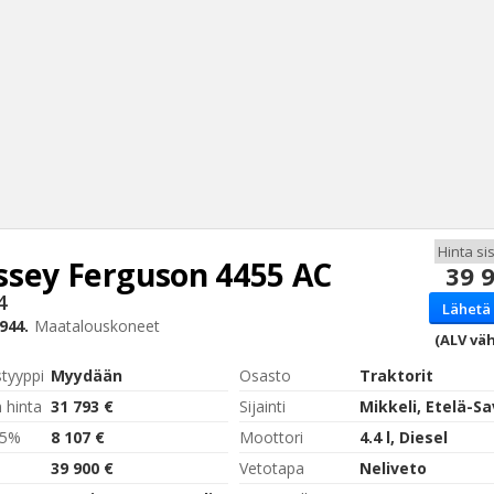
sey Ferguson
4455 AC
39 
Haku
4
Lähetä 
Tyh
944.
Maatalouskoneet
(ALV väh
styyppi
Myydään
Osasto
Traktorit
 hinta
31 793 €
Sijainti
Mikkeli, Etelä-S
,5%
8 107 €
Moottori
4.4 l, Diesel
39 900 €
Vetotapa
Neliveto