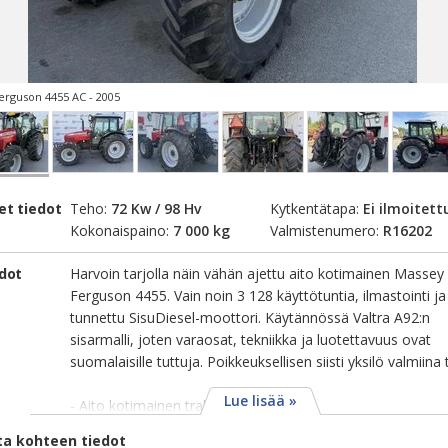
erguson 4455 AC - 2005
et tiedot
Teho:
72 Kw / 98 Hv
Kytkentätapa:
Ei ilmoitett
Kokonaispaino:
7 000 kg
Valmistenumero:
R16202
edot
Harvoin tarjolla näin vähän ajettu aito kotimainen Massey
Ferguson 4455. Vain noin 3 128 käyttötuntia, ilmastointi ja
tunnettu SisuDiesel-moottori. Käytännössä Valtra A92:n
sisarmalli, joten varaosat, tekniikka ja luotettavuus ovat
suomalaisille tuttuja. Poikkeuksellisen siisti yksilö valmiina 
Lue lisää »
- Aito kotimainen traktori
ta kohteen tiedot