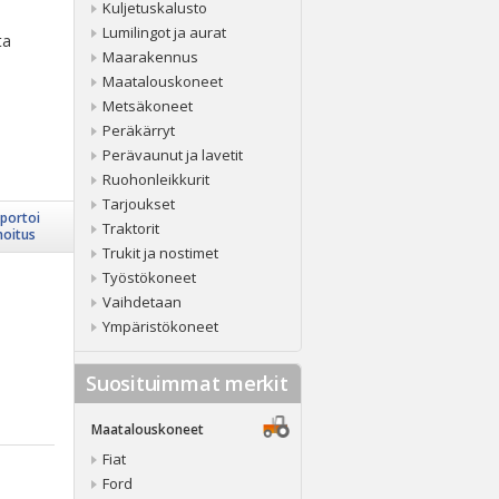
Kuljetuskalusto
Lumilingot ja aurat
ta
Maarakennus
Maatalouskoneet
Metsäkoneet
Peräkärryt
Perävaunut ja lavetit
Ruohonleikkurit
Tarjoukset
portoi
Traktorit
moitus
Trukit ja nostimet
Työstökoneet
Vaihdetaan
Ympäristökoneet
Suosituimmat merkit
Maatalouskoneet
Fiat
Ford