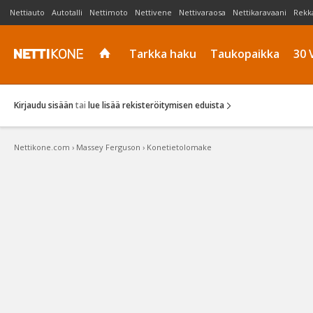
Nettiauto
Autotalli
Nettimoto
Nettivene
Nettivaraosa
Nettikaravaani
Rekk
Tarkka haku
Taukopaikka
30 
Kirjaudu sisään
tai
lue lisää rekisteröitymisen eduista
Nettikone.com
›
Massey Ferguson
›
Konetietolomake