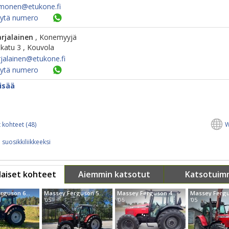
monen@​etukone.fi
ytä numero
arjalainen
, Konemyyjä
katu 3 , Kouvola
rjalainen@​etukone.fi
ytä numero
isää
 kohteet (48)
W
 suosikkiliikkeeksi
aiset kohteet
Aiemmin katsotut
Katsotuim
Massey Ferguson 6480
Massey Ferguson 5465 + Kuormaaja
Massey Ferguson 4445
'05
'06
'05