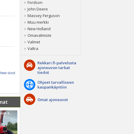
Fordson
John Deere
Massey Ferguson
Muu merkki
New Holland
Omavalmiste
Valmet
Valtra
Rekkari.fi-palvelusta
ajoneuvon tarkat
tiedot
ww-sivut
Ohjeet turvalliseen
kaupankäyntiin
Omat ajoneuvot
mat
Massey Ferguson 6480