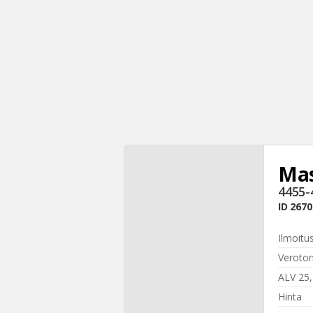
Mas
4455-
ID
2670
Ilmoitu
Veroton
ALV 25
Hinta