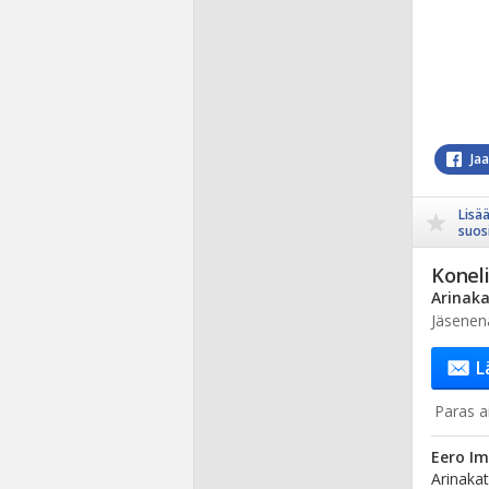
Ja
Lisä
suosi
Koneli
Arinaka
Jäsenen
L
Paras ai
Eero I
Arinakat