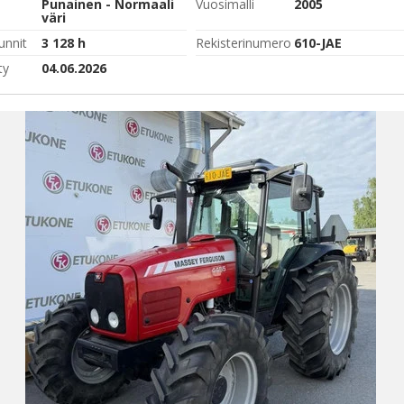
Punainen - Normaali
Vuosimalli
2005
väri
unnit
3 128 h
Rekisterinumero
610-JAE
ty
04.06.2026