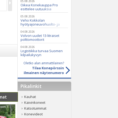
05.08.2026
Oikea Konekauppa Pro
esittelee uutuuksia
ammattikäyttöön
05.08.2026
Veho Kokkolan
hyötyajoneuvohuolto- ja
varaosatoiminnot Q2 Service
Oy:lle lokakuussa
04.08.2026
Volvon uudet 13-litraiset
polttomoottorit
04.08.2026
Logistiikka turvaa Suomen
kilpailukyvyn
Oletko alan ammattilainen?
Tilaa Konepörssin
ilmainen näytenumero
Pikalinkit
mat
Kauhat
Kaivinkoneet
Massey Ferguson TEF-20 Diesel
Katsotuimmat
Konevideot