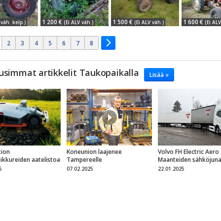
1 200 €
1 500 €
1 600 €
väh. kelp.)
(Ei ALV väh.)
(Ei ALV väh.)
(Ei ALV
2
3
4
5
6
7
8
usimmat artikkelit Taukopaikalla
Lisää »
ion
Koneunion laajenee
Volvo FH Electric Aero
eikkureiden aatelistoa
Tampereelle
Maanteiden sähköjun
5
07.02.2025
22.01.2025