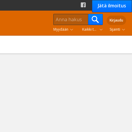
Jätä ilmoitus
Kirjaudu
Myydään
Kaikki tuoteryhmät
Sijainti