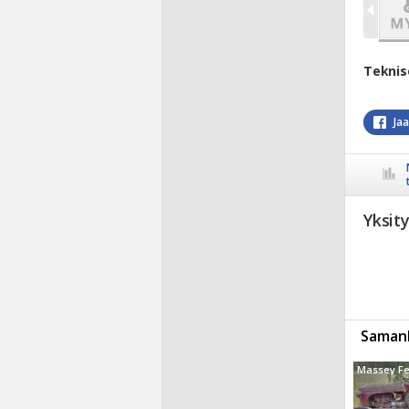
Teknis
Ja
Yksit
Samanl