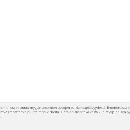
om ei ota vastuuta myyjän antamien tietojen paikkansapitävyydestä. Ilmoitetuissa t
a myös tahattomia puutteita tai virheitä. Tieto on siis sitova vasta kun myyjä on sen 
.