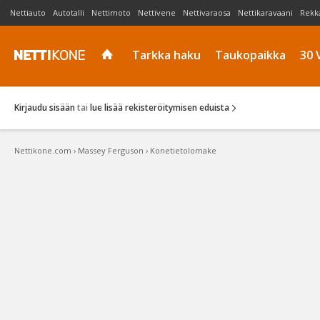
Nettiauto
Autotalli
Nettimoto
Nettivene
Nettivaraosa
Nettikaravaani
Rekk
Tarkka haku
Taukopaikka
30 
Kirjaudu sisään
tai
lue lisää rekisteröitymisen eduista
Nettikone.com
›
Massey Ferguson
›
Konetietolomake