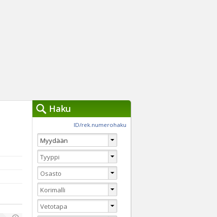
Haku
työkalut »
ID/rek.numerohaku
Käytät tällä hetkellä
jennä haut
Tarkkaa hakua
Vaihda Pikahakuun