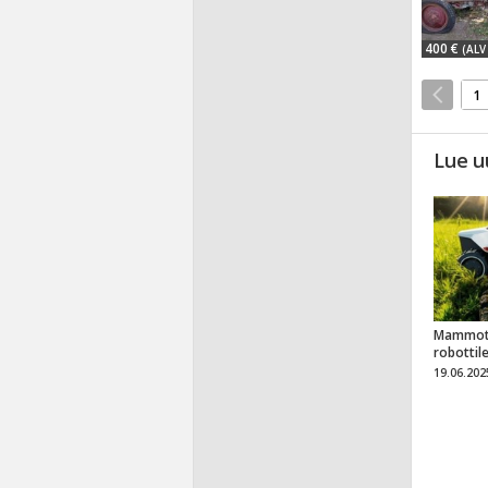
400 €
(ALV 
1
Lue u
Mammot
robottil
19.06.202