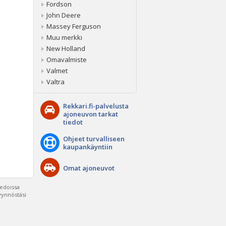
Fordson
John Deere
Massey Ferguson
Muu merkki
New Holland
Omavalmiste
Valmet
Valtra
Rekkari.fi-palvelusta
ajoneuvon tarkat
tiedot
Ohjeet turvalliseen
kaupankäyntiin
Omat ajoneuvot
iedoissa
pyynnöstäsi