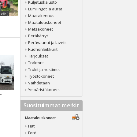
Kuljetuskalusto
Lumilingot ja aurat
 väh.)
Maarakennus
Maatalouskoneet
Metsäkoneet
Peräkärryt
Perävaunut ja lavetit
Ruohonleikkurit
Tarjoukset
Traktorit
Trukit ja nostimet
Työstökoneet
Vaihdetaan
Ympäristökoneet
 –
a
Suosituimmat merkit
Maatalouskoneet
Fiat
Ford