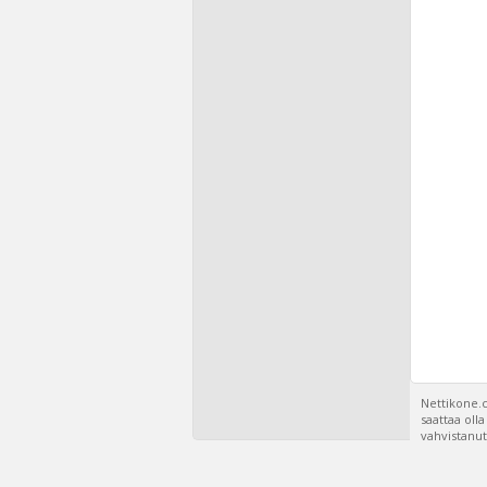
Nettikone.c
saattaa oll
vahvistanut