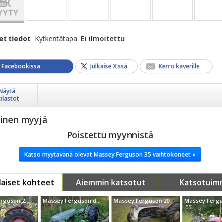
et tiedot
Kytkentätapa:
Ei ilmoitettu
a Facebookissa
Julkaise X:ssä
Kerro kaverille
Näytä
tilastot
yinen myyjä
Poistettu myynnistä
Katso myytävänä olevat Massey Ferguson 35 vaihtokoneet »
aiset kohteet
Aiemmin katsotut
Katsotuim
Massey Ferguson 20TED
Massey Ferguson det20
Massey Ferguson 20
'55