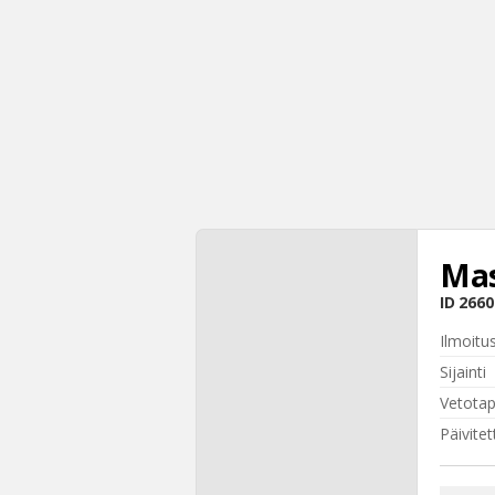
Mas
ID
2660
Ilmoitu
Sijainti
Vetota
Päivitet