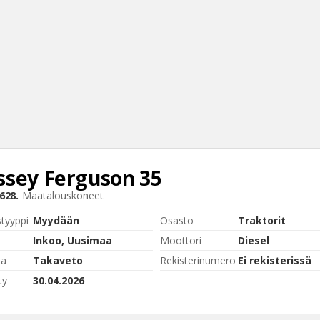
sey Ferguson
35
Haku
628.
Maatalouskoneet
Tyh
styyppi
Myydään
Osasto
Traktorit
Inkoo, Uusimaa
Moottori
Diesel
pa
Takaveto
Rekisterinumero
Ei rekisterissä
ty
30.04.2026