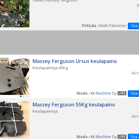
Olleet massey ferguson
(
Pirkkala ›
Matti Pakarinen
Ota 
Massey Ferguson Ursus keulapaino
Keulapainoja 45Kg
(ALV
Nivala ›
KK-Machine Oy
Ota 
LIIKE
Massey Ferguson 55Kg keulapaino
Keulapainoja
(ALV
Nivala ›
KK-Machine Oy
Ota 
LIIKE