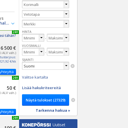
ys
HINTA
UUSI 24H
esi tähän?
-
VUOSIMALLI
6 500 €
-
Ei ALV väh.)
tustarjous:
SIJAINTI
121,92 €/kk
yhteyttä
Valitse kartalta
UUSI 24H
50 €
Lisää hakukriteereitä
Ei ALV väh.)
Tarkenna hakua »
yhteyttä
UUSI 24H
Uutiset