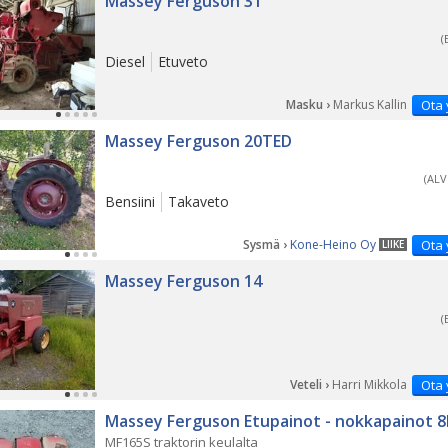
Massey Ferguson 31
(
Diesel
Etuveto
Masku ›
Markus Kallin
Ota 
Massey Ferguson 20TED
(ALV
Bensiini
Takaveto
Sysmä ›
Kone-Heino Oy
Ota 
LIIKE
Massey Ferguson 14
(
Veteli ›
Harri Mikkola
Ota 
Massey Ferguson Etupainot - nokkapainot 8
MF165S traktorin keulalta