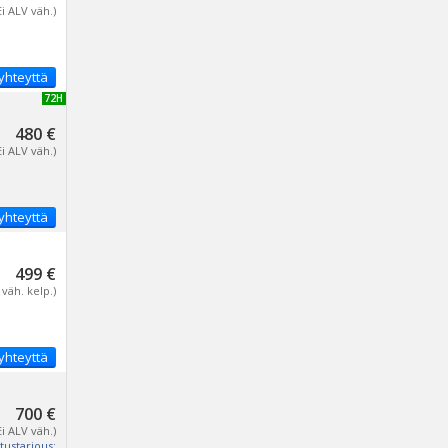
Ei ALV väh.)
yhteyttä
UUSI 72H
480 €
Ei ALV väh.)
yhteyttä
499 €
 väh. kelp.)
yhteyttä
700 €
Ei ALV väh.)
tustarjous: