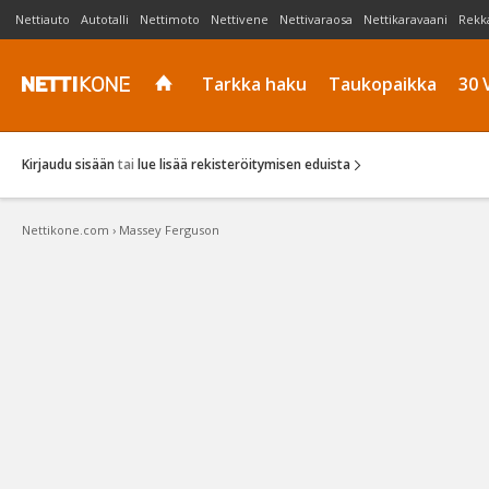
Nettiauto
Autotalli
Nettimoto
Nettivene
Nettivaraosa
Nettikaravaani
Rekk
Tarkka haku
Taukopaikka
30 
Kirjaudu sisään
tai
lue lisää rekisteröitymisen eduista
Nettikone.com
›
Massey Ferguson