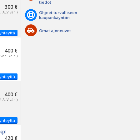
tiedot
300 €
Ei ALV väh.)
Ohjeet turvalliseen
kaupankäyntiin
Omat ajoneuvot
yhteyttä
400 €
 väh. kelp.)
yhteyttä
400 €
Ei ALV väh.)
yhteyttä
kpl
420 €