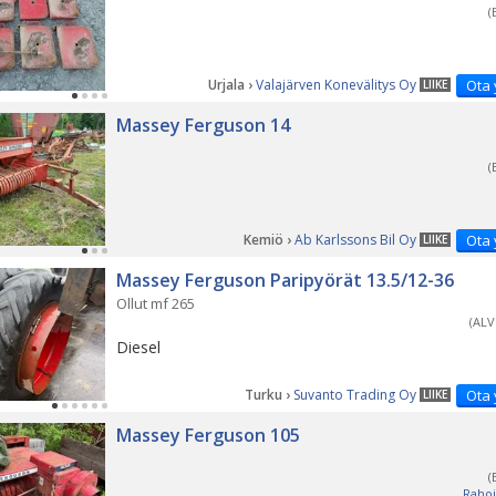
(
Urjala ›
Valajärven Konevälitys Oy
Ota 
LIIKE
Massey Ferguson 14
(
Kemiö ›
Ab Karlssons Bil Oy
Ota 
LIIKE
Massey Ferguson Paripyörät 13.5/12-36
Ollut mf 265
(ALV
Diesel
Turku ›
Suvanto Trading Oy
Ota 
LIIKE
Massey Ferguson 105
(
Rahoi