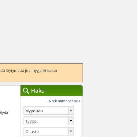
ä löytymättä jos myyjä ei halua
Haku
työkalut »
ID/rek.numerohaku
Käytät tällä hetkellä
jennä haut
 löydä
Tarkkaa hakua
Vaihda Pikahakuun