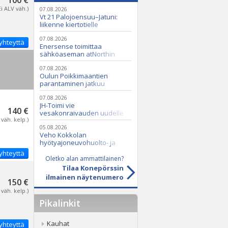
100 €
Ei ALV väh.)
07.08.2026
Vt 21 Palojoensuu–Jatuni:
liikenne kiertotielle
Nunasjoen silloilla
07.08.2026
yhteyttä
Enersense toimittaa
sähköaseman atNorthin
datakeskukseen
07.08.2026
Oulun Poikkimaantien
parantaminen jatkuu
07.08.2026
JH-Toimi vie
140 €
vesakonraivauden uudelle
 väh. kelp.)
tasolle Casen ja Seppi-
murskaimen avulla
05.08.2026
Veho Kokkolan
hyötyajoneuvohuolto- ja
varaosatoiminnot Q2 Service
yhteyttä
Oy:lle lokakuussa
Oletko alan ammattilainen?
Tilaa Konepörssin
ilmainen näytenumero
150 €
 väh. kelp.)
Pikalinkit
Kauhat
yhteyttä