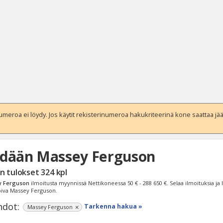
eroa ei löydy. Jos käytit rekisterinumeroa hakukriteerinä kone saattaa jääd
dään Massey Ferguson
Haku
n tulokset
324
kpl
Tyh
 Ferguson
ilmoitusta myynnissä Nettikoneessa
50 € - 288 650 €
. Selaa ilmoituksia ja
opiva Massey Ferguson.
dot:
Tarkenna hakua »
Massey Ferguson