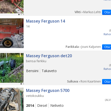
Vihti ›
Markus Lehti
Ota 
Massey Ferguson 14
14
(
Rahoi
Parikkala ›
Jouni Kaljunen
Ota 
Massey Ferguson det20
bensa ferkku
(
Rahoi
Bensiini
Takaveto
Sulkava ›
Roni Kaartinen
Ota 
Massey Ferguson 5700
vetokoukku
(ALV
2014
Diesel
Neliveto