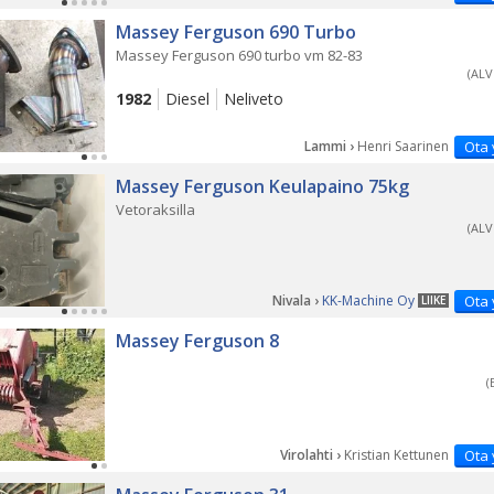
Massey Ferguson 690 Turbo
Massey Ferguson 690 turbo vm 82-83
(ALV
1982
Diesel
Neliveto
Lammi ›
Henri Saarinen
Ota 
Massey Ferguson Keulapaino 75kg
Vetoraksilla
(ALV
Nivala ›
KK-Machine Oy
Ota 
LIIKE
Massey Ferguson 8
(
Virolahti ›
Kristian Kettunen
Ota 