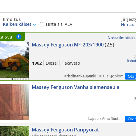
Ilmoitus
Järjest
Kaikenikäiset
Hinta sis. ALV
kaista
Nosta ilmoituks
Massey Ferguson MF-203/1900
(2.5)
(
Rahoi
1962
Diesel
Takaveto
Kristiinankaupunki ›
Klaus Sjöblom
Ota 
Massey Ferguson Vanha siemenseula
(
Lapua ›
Vilho Suutala
Ota 
Massey Ferguson Paripyörät