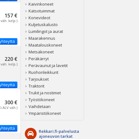
Kaivinkoneet
Katsotuimmat
157 €
Konevideot
 väh. kelp.)
Kuljetuskalusto
Lumilingot ja aurat
Maarakennus
yhteyttä
Maatalouskoneet
Metsäkoneet
220 €
Peräkärryt
 väh. kelp.)
Perävaunut ja lavetit
Ruohonleikkurit
Tarjoukset
yhteyttä
Traktorit
Trukit ja nostimet
Työstökoneet
300 €
Vaihdetaan
Ei ALV väh.)
Ympäristökoneet
yhteyttä
Rekkari.fi-palvelusta
ajoneuvon tarkat