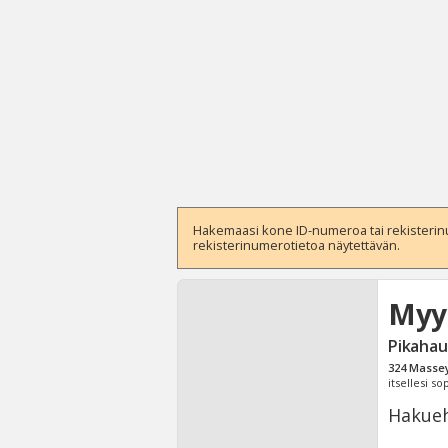
Hakemaasi kone ID-numeroa tai rekisterinum
rekisterinumerotietoa näytettävän.
Myy
Pikahau
324
Massey
itsellesi s
Hakueh