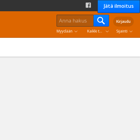
Jätä ilmoitus
Kirjaudu
Myydään
Kaikki tuoteryhmät
Sijainti