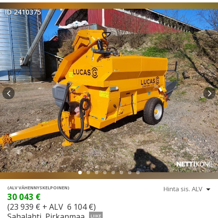
ID 2410375
(ALV VÄHENNYSKELPOINEN)
30 043 €
(23 939 € + ALV 6 104 €)
Sahalahti, Pirkanmaa
LIIKE