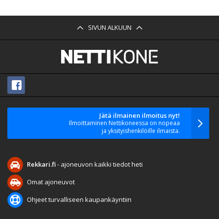
SIVUN ALKUUN
Jätä ilmainen ilmoitus nyt!
Ilmoittaminen Nettikoneessa on nopeaa
ja yksityishenkilöille ilmaista.
Rekkari.fi
- ajoneuvon kaikki tiedot heti
Omat ajoneuvot
Ohjeet turvalliseen kaupankäyntiin