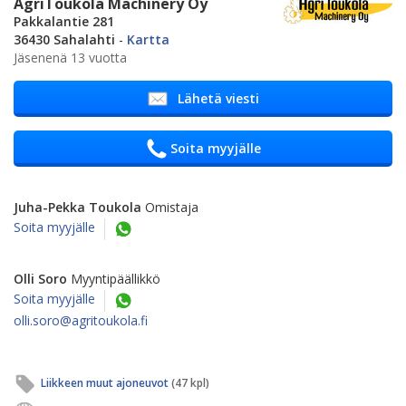
AgriToukola Machinery Oy
Pakkalantie 281
36430 Sahalahti
-
Kartta
Jäsenenä 13 vuotta
Lähetä viesti
Soita myyjälle
Juha-Pekka Toukola
Omistaja
Soita myyjälle
Olli Soro
Myyntipäällikkö
Soita myyjälle
olli.soro@agritoukola.fi
Liikkeen muut ajoneuvot
(47 kpl)