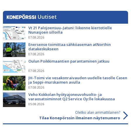
Uutiset
Vt 21 Palojoensuu–Jatuni: liikenne kiertotielle
Nunasjoen silloilla
07.08.2026
Enersense toimittaa sähköaseman atNorthin
datakeskukseen
07.08.2026
Oulun Poikkimaantien parantaminen jatkuu
07.08.2026
JH-Toimi vie vesakonraivauden uudelle tasolle Casen
ja Seppi-murskaimen avulla
07.08.2026
Veho Kokkolan hyötyajoneuvohuolto- ja
varaosatoiminnot Q2 Service Oy:lle lokakuussa
05.08.2026
Oletko alan ammattilainen?
Tilaa Konepörssin ilmainen näytenumero