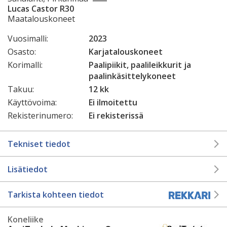
Lucas Castor R30
Maatalouskoneet
Vuosimalli:
2023
Osasto:
Karjatalouskoneet
Korimalli:
Paalipiikit, paalileikkurit ja
paalinkäsittelykoneet
Takuu:
12 kk
Käyttövoima:
Ei ilmoitettu
Rekisterinumero:
Ei rekisterissä
Tekniset tiedot
Lisätiedot
Tarkista kohteen tiedot
Koneliike