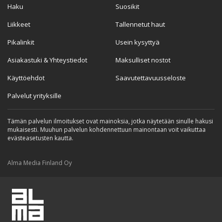
Haku
Suosikit
Liikkeet
Tallennetut haut
Pikalinkit
Usein kysyttyä
Asiakastuki & Yhteystiedot
Maksulliset nostot
Käyttöehdot
Saavutettavuusseloste
Palvelut yrityksille
Tämän palvelun ilmoitukset ovat mainoksia, jotka näytetään sinulle hakusi
mukaisesti. Muuhun palvelun kohdennettuun mainontaan voit vaikuttaa
evästeasetusten kautta.
Alma Media Finland Oy