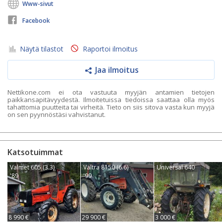
Www-sivut
Facebook
Näytä tilastot
Raportoi ilmoitus
Jaa ilmoitus
Nettikone.com ei ota vastuuta myyjän antamien tietojen
paikkansapitävyydestä. Ilmoitetuissa tiedoissa saattaa olla myös
tahattomia puutteita tai virheitä. Tieto on siis sitova vasta kun myyjä
on sen pyynnöstäsi vahvistanut.
Katsotuimmat
Valmet 605 (3.3)
Valtra 8150 (6.6)
Universal 640
'89
'99
8 990 €
29 900 €
3 000 €