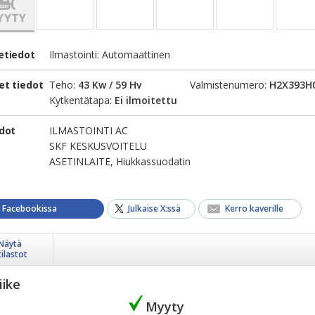
etiedot
Ilmastointi: Automaattinen
et tiedot
Teho:
43 Kw / 59 Hv
Valmistenumero:
H2X393H
Kytkentätapa:
Ei ilmoitettu
edot
ILMASTOINTI AC
SKF KESKUSVOITELU
ASETINLAITE, Hiukkassuodatin
a Facebookissa
Julkaise X:ssä
Kerro kaverille
Näytä
tilastot
iike
Myyty