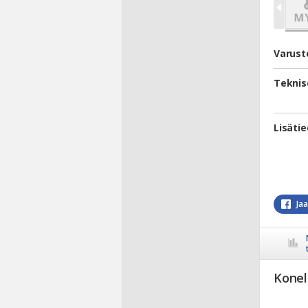
Varust
Teknis
Lisäti
Ja
Konel