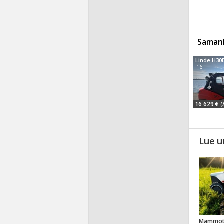
Samanl
Linde H30
'16
16 629 €
(
Lue u
Mammot