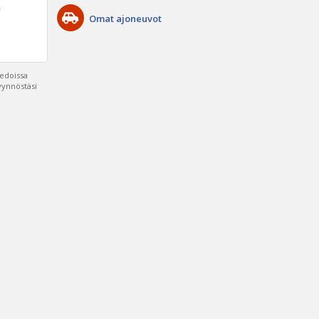
a
Omat ajoneuvot
iedoissa
pyynnöstäsi