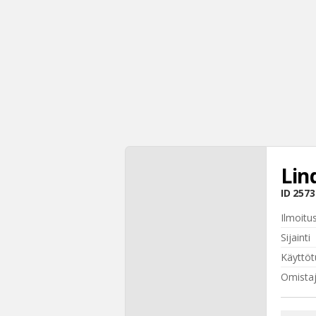
Lin
ID
2573
Ilmoitu
Sijainti
Käyttöt
Omistaj