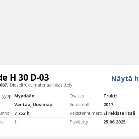
de
H 30 D-03
Näytä h
Haku
687.
Dieseltrukit materiaalinkäsittely
Tyh
styyppi
Myydään
Osasto
Trukit
Vantaa, Uusimaa
Vuosimalli
2017
unnit
7 752 h
Rekisterinumero
Ei rekisterissä
ia
1
Päivitetty
25.06.2025