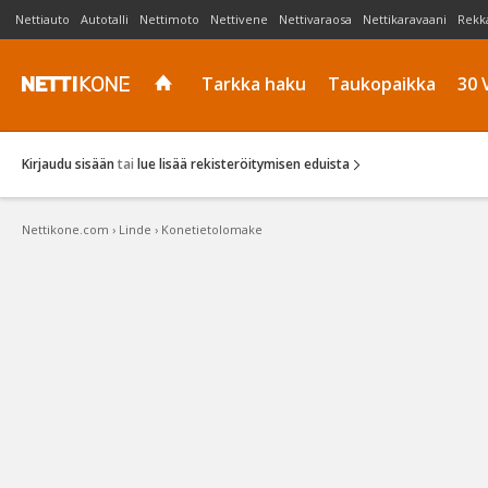
Nettiauto
Autotalli
Nettimoto
Nettivene
Nettivaraosa
Nettikaravaani
Rekk
Tarkka haku
Taukopaikka
30 
Kirjaudu sisään
tai
lue lisää rekisteröitymisen eduista
Nettikone.com
›
Linde
›
Konetietolomake