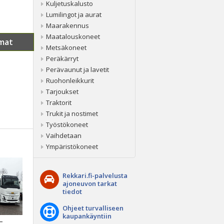
Kuljetuskalusto
Lumilingot ja aurat
Maarakennus
Maatalouskoneet
mat
Metsäkoneet
Peräkärryt
Perävaunut ja lavetit
Ruohonleikkurit
Tarjoukset
Traktorit
Trukit ja nostimet
Työstökoneet
Vaihdetaan
Ympäristökoneet
Rekkari.fi-palvelusta
ajoneuvon tarkat
tiedot
Ohjeet turvalliseen
kaupankäyntiin
 –