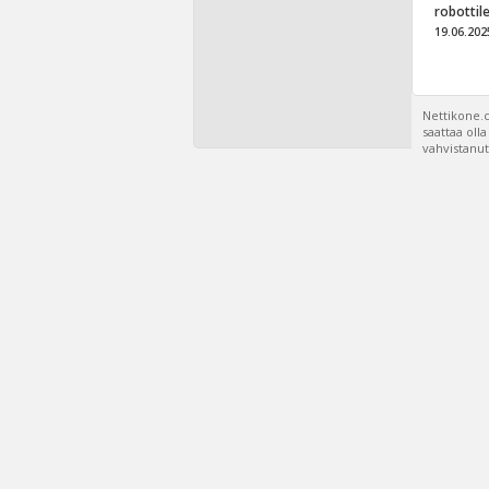
robottil
19.06.202
Nettikone.c
saattaa oll
vahvistanut