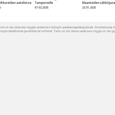
eikkureiden aatelistoa
Tampereelle
Maanteiden sähköjun
5
07.02.2025
22.01.2025
om ei ota vastuuta myyjän antamien tietojen paikkansapitävyydestä. Ilmoitetuissa t
a myös tahattomia puutteita tai virheitä. Tieto on siis sitova vasta kun myyjä on sen 
.