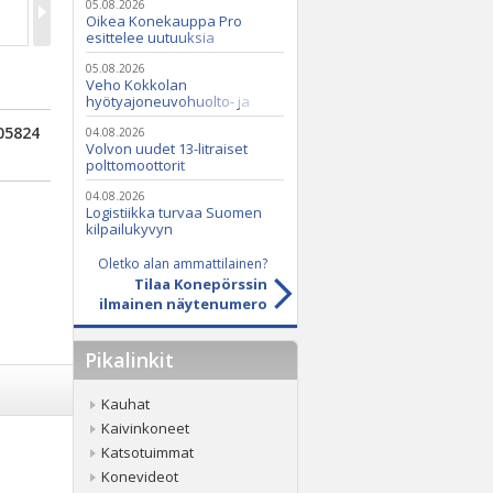
05.08.2026
Oikea Konekauppa Pro
esittelee uutuuksia
ammattikäyttöön
05.08.2026
Veho Kokkolan
hyötyajoneuvohuolto- ja
varaosatoiminnot Q2 Service
05824
Oy:lle lokakuussa
04.08.2026
Volvon uudet 13-litraiset
polttomoottorit
04.08.2026
Logistiikka turvaa Suomen
kilpailukyvyn
Oletko alan ammattilainen?
Tilaa Konepörssin
ilmainen näytenumero
Pikalinkit
Kauhat
Kaivinkoneet
Katsotuimmat
Konevideot