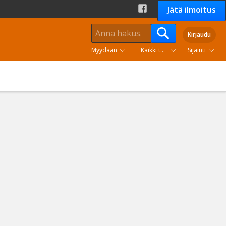
Jätä ilmoitus
Kirjaudu
Myydään
Kaikki tuoteryhmät
Sijainti