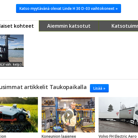
Katso myytävänä olevat Linde H 30 D-03 vaihtokoneet »
aiset kohteet
Aiemmin katsotut
Katsotuim
D-02
ALV väh. kelp.)
usimmat artikkelit Taukopaikalla
Lisää »
ion
Koneunion laajenee
Volvo FH Electric Aero