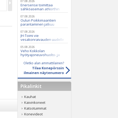
07.08.2026
Enersense toimittaa
sähköaseman atNorthin
datakeskukseen
07.08.2026
Oulun Poikkimaantien
parantaminen jatkuu
07.08.2026
JH-Toimi vie
vesakonraivauden uudelle
tasolle Casen ja Seppi-
murskaimen avulla
05.08.2026
Veho Kokkolan
hyötyajoneuvohuolto- ja
varaosatoiminnot Q2 Service
Oy:lle lokakuussa
Oletko alan ammattilainen?
Tilaa Konepörssin
ilmainen näytenumero
Pikalinkit
Kauhat
Kaivinkoneet
Katsotuimmat
Konevideot