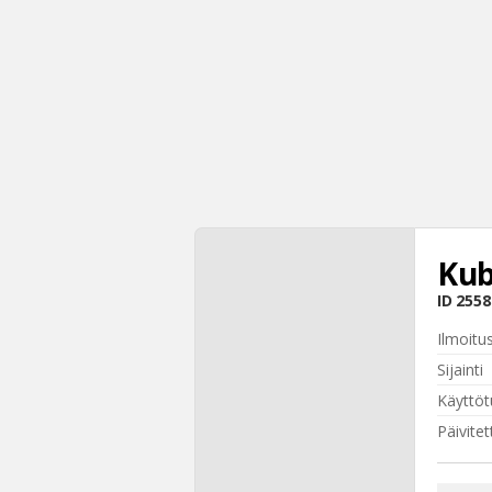
Kub
ID
2558
Ilmoitu
Sijainti
Käyttöt
Päivitet