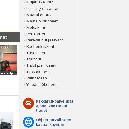
Kuljetuskalusto
Lumilingot ja aurat
Maarakennus
Maatalouskoneet
Metsäkoneet
Peräkärryt
mat
Perävaunut ja lavetit
Ruohonleikkurit
Kubota U 36-4 / Engcon, 3 kauhaa, Rasvari
Tarjoukset
Traktorit
Trukit ja nostimet
Työstökoneet
väh. kelp.)
Vaihdetaan
Ympäristökoneet
Rekkari.fi-palvelusta
ajoneuvon tarkat
tiedot
Ohjeet turvalliseen
kaupankäyntiin