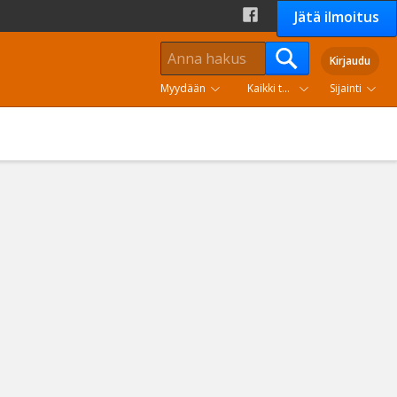
Jätä ilmoitus
Kirjaudu
Myydään
Kaikki tuoteryhmät
Sijainti