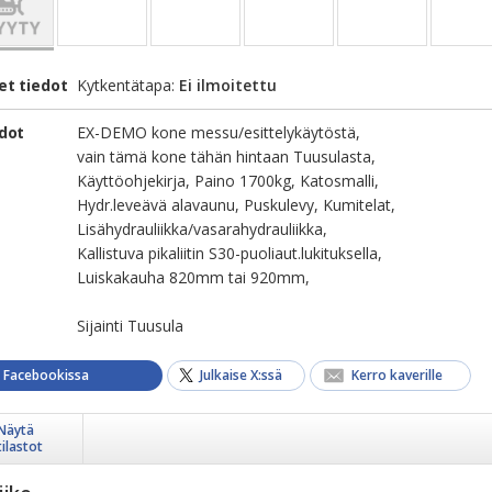
et tiedot
Kytkentätapa:
Ei ilmoitettu
edot
EX-DEMO kone messu/esittelykäytöstä,
vain tämä kone tähän hintaan Tuusulasta,
Käyttöohjekirja, Paino 1700kg, Katosmalli,
Hydr.leveävä alavaunu, Puskulevy, Kumitelat,
Lisähydrauliikka/vasarahydrauliikka,
Kallistuva pikaliitin S30-puoliaut.lukituksella,
Luiskakauha 820mm tai 920mm,
Sijainti Tuusula
a Facebookissa
Julkaise X:ssä
Kerro kaverille
Näytä
tilastot