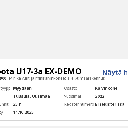
ota
U17-3a EX-DEMO
Näytä h
Haku
900.
Minikaivurit ja minikaivinkoneet alle 7t maarakennus
Tyh
styyppi
Myydään
Osasto
Kaivinkone
Tuusula, Uusimaa
Vuosimalli
2022
unnit
25 h
Rekisterinumero
Ei rekisterissä
ty
11.10.2025