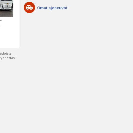
Omat ajoneuvot
 –
a
iedoissa
pyynnöstäsi