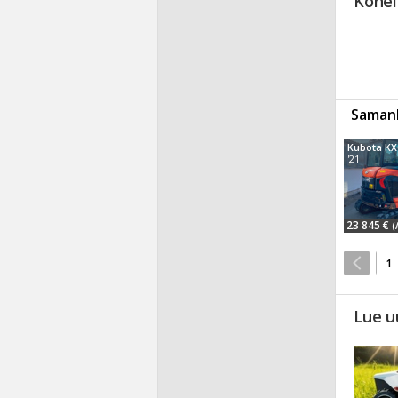
Konel
Samanl
Kubota KX
'21
23 845 €
(
1
Lue u