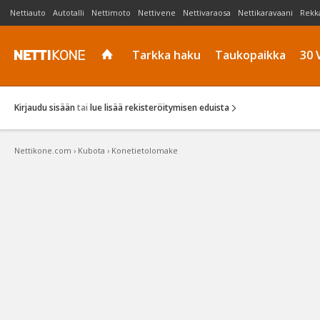
Nettiauto
Autotalli
Nettimoto
Nettivene
Nettivaraosa
Nettikaravaani
Rekk
Tarkka haku
Taukopaikka
30 
Kirjaudu sisään
tai
lue lisää rekisteröitymisen eduista
Nettikone.com
›
Kubota
›
Konetietolomake