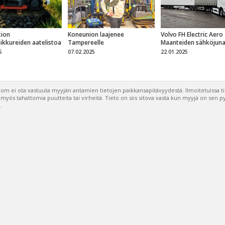
ion
Koneunion laajenee
Volvo FH Electric Aero
eikkureiden aatelistoa
Tampereelle
Maanteiden sähköjun
5
07.02.2025
22.01.2025
om ei ota vastuuta myyjän antamien tietojen paikkansapitävyydestä. Ilmoitetuissa t
a myös tahattomia puutteita tai virheitä. Tieto on siis sitova vasta kun myyjä on sen 
.