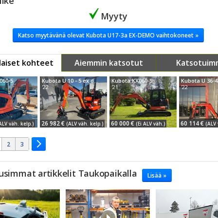
iike
Myyty
Katso myytävänä olevat Kubota U17-3a EX-DEMO vaihtokoneet »
aiset kohteet
Aiemmin katsotut
Katsotuim
060-5
Kubota U 10 - 5 ex demo 20h ajettu kallistajalla
Kubota KX060-5
'22
'21
'22
26 982 €
60 000 €
60 114 €
ALV väh. kelp.)
(ALV väh. kelp.)
(Ei ALV väh.)
(ALV 
2
3
usimmat artikkelit Taukopaikalla
Lisää »