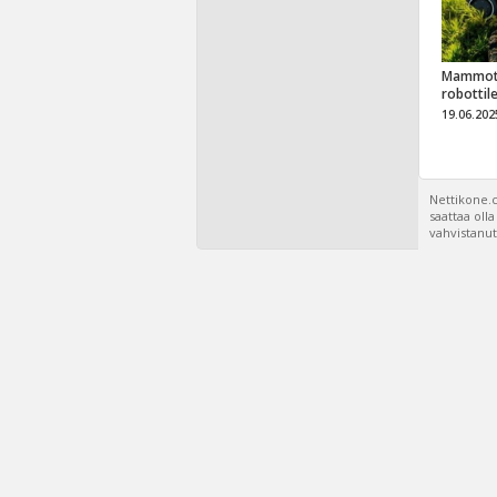
Mammot
robottil
19.06.202
Nettikone.c
saattaa oll
vahvistanut