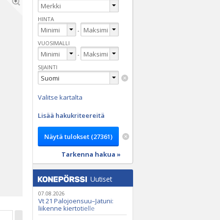
HINTA
-
VUOSIMALLI
-
SIJAINTI
Valitse kartalta
Lisää hakukriteereitä
Tarkenna hakua »
Uutiset
07.08.2026
Vt 21 Palojoensuu–Jatuni:
liikenne kiertotielle
Nunasjoen silloilla