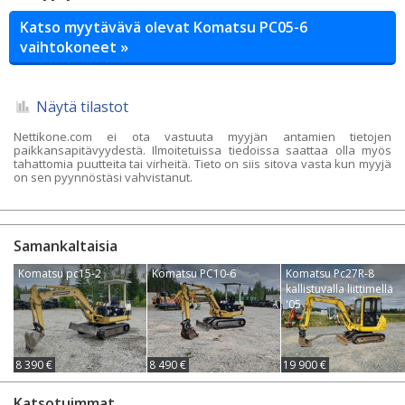
Katso myytävävä olevat Komatsu PC05-6
vaihtokoneet »
Näytä tilastot
Nettikone.com ei ota vastuuta myyjän antamien tietojen
paikkansapitävyydestä. Ilmoitetuissa tiedoissa saattaa olla myös
tahattomia puutteita tai virheitä. Tieto on siis sitova vasta kun myyjä
on sen pyynnöstäsi vahvistanut.
Samankaltaisia
Komatsu pc15-2
Komatsu PC10-6
Komatsu Pc27R-8
kallistuvalla liittimellä
'05
8 390 €
8 490 €
19 900 €
Katsotuimmat