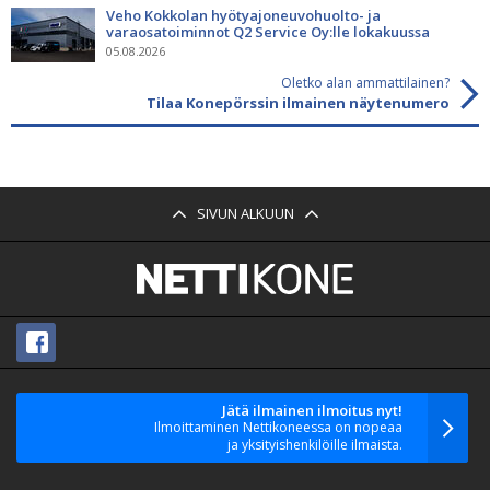
Veho Kokkolan hyötyajoneuvohuolto- ja
varaosatoiminnot Q2 Service Oy:lle lokakuussa
05.08.2026
Oletko alan ammattilainen?
Tilaa Konepörssin ilmainen näytenumero
SIVUN ALKUUN
Jätä ilmainen ilmoitus nyt!
Ilmoittaminen Nettikoneessa on nopeaa
ja yksityishenkilöille ilmaista.