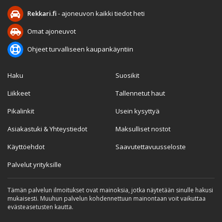
Rekkari.fi
- ajoneuvon kaikki tiedot heti
Omat ajoneuvot
Ohjeet turvalliseen kaupankäyntiin
Haku
Suosikit
Liikkeet
Tallennetut haut
Pikalinkit
Usein kysyttyä
Asiakastuki & Yhteystiedot
Maksulliset nostot
Käyttöehdot
Saavutettavuusseloste
Palvelut yrityksille
Tämän palvelun ilmoitukset ovat mainoksia, jotka näytetään sinulle hakusi
mukaisesti. Muuhun palvelun kohdennettuun mainontaan voit vaikuttaa
evästeasetusten kautta.