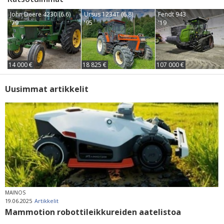
John Deere 4230 (6.6)
Ursus 1234T (6.8)
Fendt 943
'79
'95
'19
14 000 €
18 825 €
107 000 €
Uusimmat artikkelit
MAINOS
19.06.2025
Artikkelit
Mammotion robottileikkureiden aatelistoa