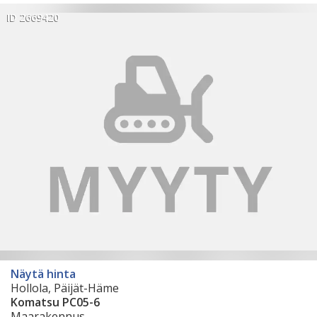
ID 2669420
Näytä hinta
Hollola, Päijät-Häme
Komatsu PC05-6
Maarakennus