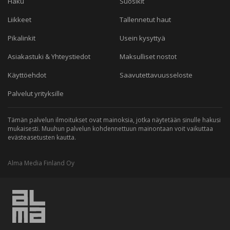
Haku
Suosikit
Liikkeet
Tallennetut haut
Pikalinkit
Usein kysyttyä
Asiakastuki & Yhteystiedot
Maksulliset nostot
Käyttöehdot
Saavutettavuusseloste
Palvelut yrityksille
Tämän palvelun ilmoitukset ovat mainoksia, jotka näytetään sinulle hakusi
mukaisesti. Muuhun palvelun kohdennettuun mainontaan voit vaikuttaa
evästeasetusten kautta.
Alma Media Finland Oy