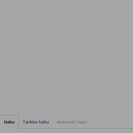
Haku
Tarkka haku
Aiemmat haut