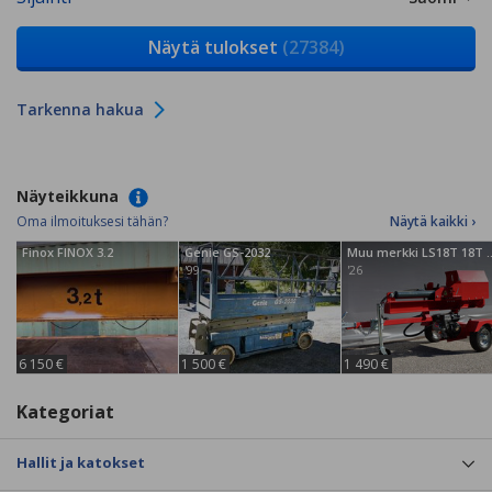
Näytä tulokset
(27384)
Tarkenna hakua
Näyteikkuna
Oma ilmoituksesi tähän?
Näytä kaikki ›
Finox FINOX 3.2
Genie GS-2032
Muu merkki LS18T 18T hin
'99
'26
6 150 €
1 500 €
1 490 €
Kategoriat
Hallit ja katokset