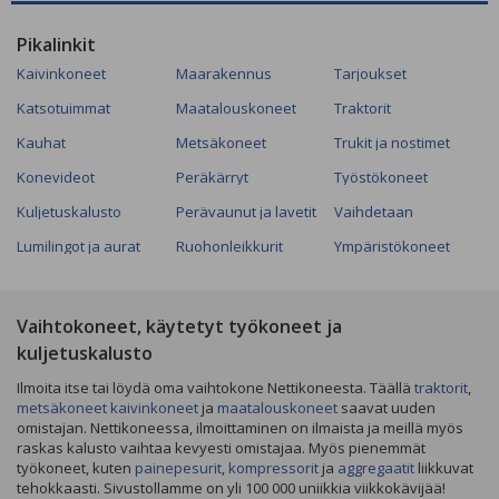
Pikalinkit
Kaivinkoneet
Maarakennus
Tarjoukset
Katsotuimmat
Maatalouskoneet
Traktorit
Kauhat
Metsäkoneet
Trukit ja nostimet
Konevideot
Peräkärryt
Työstökoneet
Kuljetuskalusto
Perävaunut ja lavetit
Vaihdetaan
Lumilingot ja aurat
Ruohonleikkurit
Ympäristökoneet
Vaihtokoneet, käytetyt työkoneet ja
kuljetuskalusto
Ilmoita itse tai löydä oma vaihtokone Nettikoneesta. Täällä
traktorit
,
metsäkoneet
kaivinkoneet
ja
maatalouskoneet
saavat uuden
omistajan. Nettikoneessa, ilmoittaminen on ilmaista ja meillä myös
raskas kalusto vaihtaa kevyesti omistajaa. Myös pienemmät
työkoneet, kuten
painepesurit
,
kompressorit
ja
aggregaatit
liikkuvat
tehokkaasti. Sivustollamme on yli 100 000 uniikkia viikkokävijää!