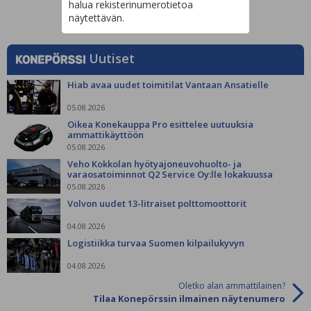
halua rekisterinumerotietoa
näytettävän.
Uutiset
Hiab avaa uudet toimitilat Vantaan Ansatielle
05.08.2026
Oikea Konekauppa Pro esittelee uutuuksia
ammattikäyttöön
05.08.2026
Veho Kokkolan hyötyajoneuvohuolto- ja
varaosatoiminnot Q2 Service Oy:lle lokakuussa
05.08.2026
Volvon uudet 13-litraiset polttomoottorit
04.08.2026
Logistiikka turvaa Suomen kilpailukyvyn
04.08.2026
Oletko alan ammattilainen?
Tilaa Konepörssin ilmainen näytenumero