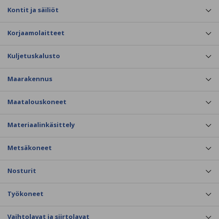
Kontit ja säiliöt
Korjaamolaitteet
Kuljetuskalusto
Maarakennus
Maatalouskoneet
Materiaalinkäsittely
Metsäkoneet
Nosturit
Työkoneet
Vaihtolavat ja siirtolavat