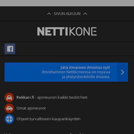
SIVUN ALKUUN
Jätä ilmainen ilmoitus nyt!
Ilmoittaminen Nettikoneessa on nopeaa
ja yksityishenkilöille ilmaista.
Rekkari.fi
- ajoneuvon kaikki tiedot heti
Omat ajoneuvot
Ohjeet turvalliseen kaupankäyntiin