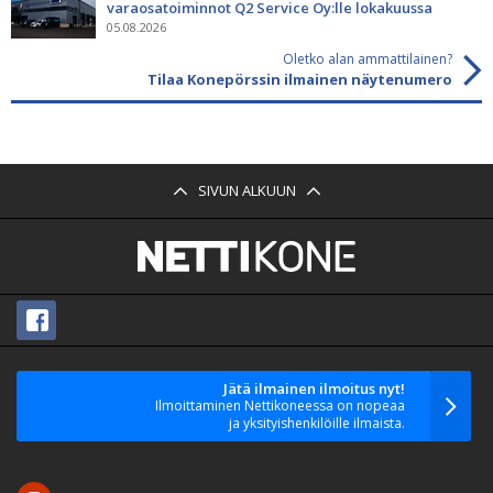
varaosatoiminnot Q2 Service Oy:lle lokakuussa
05.08.2026
Oletko alan ammattilainen?
Tilaa Konepörssin ilmainen näytenumero
SIVUN ALKUUN
Jätä ilmainen ilmoitus nyt!
Ilmoittaminen Nettikoneessa on nopeaa
ja yksityishenkilöille ilmaista.