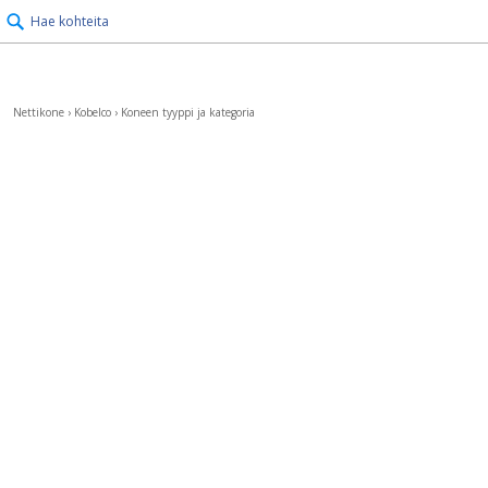
Hae kohteita
Nettikone
›
Kobelco
›
Koneen tyyppi ja kategoria