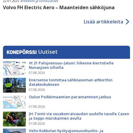
22.01.2025
Artikkelit ja koneuutiset
Volvo FH Electric Aero – Maanteiden sähköjuna
Lisää artikkeleita
Uutiset
Vt 21 Palojoensuu–Jatuni: liikenne kiertotielle
Nunasjoen silloilla
07.08.2026
Enersense toimittaa sähköaseman atNorthin
datakeskukseen
07.08.2026
Oulun Poikkimaantien parantaminen jatkuu
07.08.2026
JH-Toimi vie vesakonraivauden uudelle tasolle Casen
ja Seppi-murskaimen avulla
07.08.2026
Veho Kokkolan hyötyajoneuvohuolto- ja