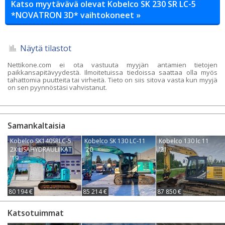
Katso myytävävä olevat Kobelco SK 230 SR LC-5
*NOVATRON 3D* vaihtokoneet »
Näytä tilastot
Nettikone.com ei ota vastuuta myyjän antamien tietojen
paikkansapitävyydestä. Ilmoitetuissa tiedoissa saattaa olla myös
tahattomia puutteita tai virheitä. Tieto on siis sitova vasta kun myyjä
on sen pyynnöstäsi vahvistanut.
Samankaltaisia
Kobelco SK140SRLC-5
Kobelco SK 130 LC-11
Kobelco 130 lc 11
2X LISÄHYDRAULIIKAT
'20
'21
'19
80 194 €
85 214 €
87 850 €
Katsotuimmat