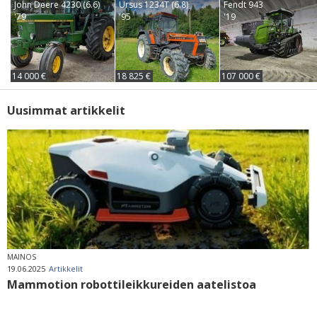
John Deere 4230 (6.6)
Ursus 1234T (6.8)
Fendt 943
'79
'95
'19
14 000 €
18 825 €
107 000 €
Uusimmat artikkelit
MAINOS
19.06.2025
Artikkelit
Mammotion robottileikkureiden aatelistoa