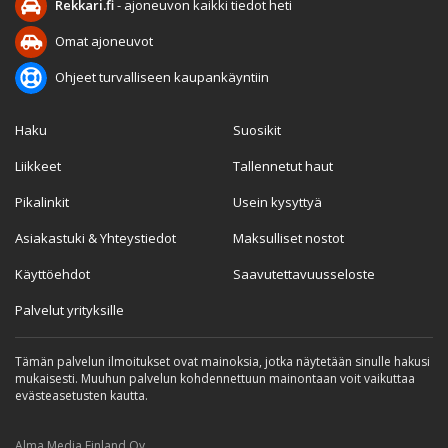
Rekkari.fi
- ajoneuvon kaikki tiedot heti
Omat ajoneuvot
Ohjeet turvalliseen kaupankäyntiin
Haku
Suosikit
Liikkeet
Tallennetut haut
Pikalinkit
Usein kysyttyä
Asiakastuki & Yhteystiedot
Maksulliset nostot
Käyttöehdot
Saavutettavuusseloste
Palvelut yrityksille
Tämän palvelun ilmoitukset ovat mainoksia, jotka näytetään sinulle hakusi
mukaisesti. Muuhun palvelun kohdennettuun mainontaan voit vaikuttaa
evästeasetusten kautta.
Alma Media Finland Oy