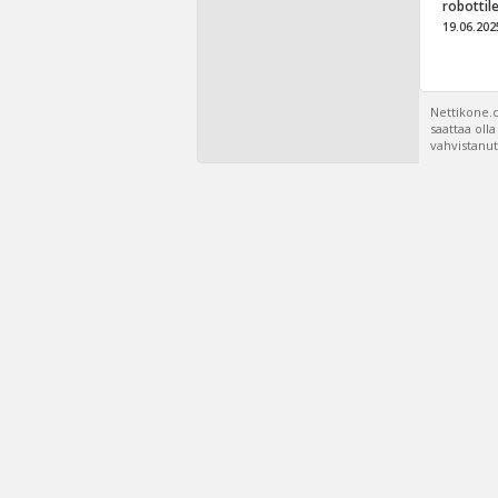
robottil
19.06.202
Nettikone.c
saattaa oll
vahvistanut