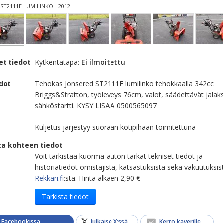
 ST2111E LUMILINKO - 2012
et tiedot
Kytkentätapa:
Ei ilmoitettu
edot
Tehokas Jonsered ST2111E lumilinko tehokkaalla 342cc
Briggs&Stratton, työleveys 76cm, valot, säädettävät jalaks
sähköstartti. KYSY LISÄÄ 0500565097
Kuljetus järjestyy suoraan kotipihaan toimitettuna
ta kohteen tiedot
Voit tarkistaa kuorma-auton tarkat tekniset tiedot ja
historiatiedot omistajista, katsastuksista sekä vakuutuksis
Rekkari.fi
:stä. Hinta alkaen 2,90 €
Tarkista tiedot
a Facebookissa
Julkaise X:ssä
Kerro kaverille