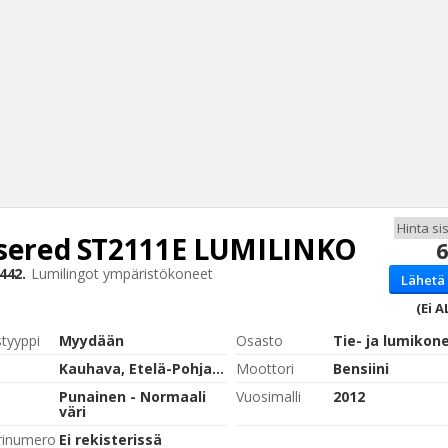
sered
ST2111E LUMILINKO
6
Haku
442.
Lumilingot ympäristökoneet
Lähetä 
Tyh
(Ei A
styyppi
Myydään
Osasto
Tie- ja lumikon
Kauhava, Etelä-Pohjanmaa
Moottori
Bensiini
Punainen - Normaali
Vuosimalli
2012
väri
rinumero
Ei rekisterissä