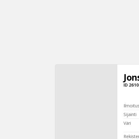
Jon
ID
2610
Ilmoitu
Sijainti
Väri
Rekiste