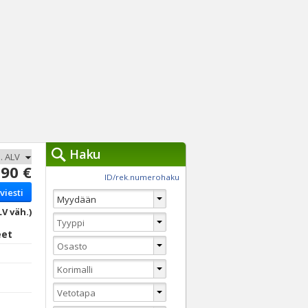
Haku
90 €
työkalut »
ID/rek.numerohaku
viesti
Käytät tällä hetkellä
jennä haut
LV väh.)
Tarkkaa hakua
eet
Vaihda Pikahakuun