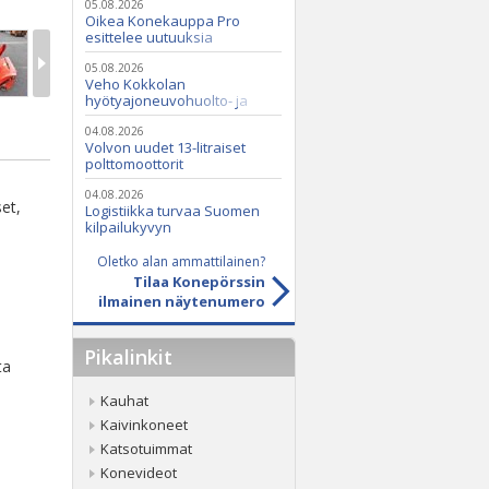
05.08.2026
Oikea Konekauppa Pro
esittelee uutuuksia
ammattikäyttöön
05.08.2026
Veho Kokkolan
hyötyajoneuvohuolto- ja
varaosatoiminnot Q2 Service
Oy:lle lokakuussa
04.08.2026
Volvon uudet 13-litraiset
polttomoottorit
04.08.2026
et,
Logistiikka turvaa Suomen
kilpailukyvyn
Oletko alan ammattilainen?
Tilaa Konepörssin
ilmainen näytenumero
Pikalinkit
ta
Kauhat
Kaivinkoneet
Katsotuimmat
Konevideot