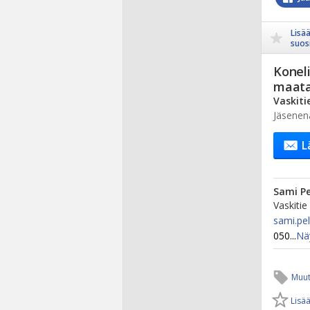
Lisä
suosi
Koneli
maata
Vaskiti
Jäsenen
L
Sami Pe
Vaskitie
sami.pe
050...
Nä
Muut
Lisää