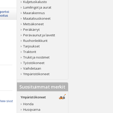
Kuljetuskalusto
Lumilingot ja aurat
portoi
Maarakennus
moitus
Maatalouskoneet
Metsäkoneet
Peräkärryt
Perävaunut ja lavetit
Ruohonleikkurit
Tarjoukset
Traktorit
Trukit ja nostimet
Työstökoneet
Vaihdetaan
Ympäristökoneet
Suosituimmat merkit
Ympäristökoneet
ww-sivut
Honda
Husqvarna