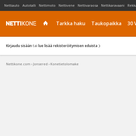
Nettiauto
Autotalli
Nettimoto
Nettivene
Nettivaraosa
Nettikaravaani
Rekk
Tarkka haku
Taukopaikka
30 
Kirjaudu sisään
tai
lue lisää rekisteröitymisen eduista
Nettikone.com
›
Jonsered
›
Konetietolomake