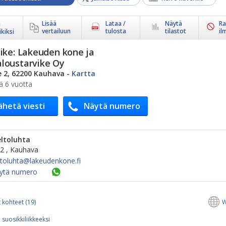
Lisää
Lataa /
Näytä
Ra
ä
vertailuun
tulosta
tilastot
il
kiksi
ike:
Lakeuden kone ja
loustarvike Oy
e 2, 62200 Kauhava
-
Kartta
ä 6 vuotta
ähetä viesti
Näytä numero
ltoluhta
 2 , Kauhava
ltoluhta@​lakeudenkone.fi
ytä numero
 kohteet (19)
W
 suosikkiliikkeeksi