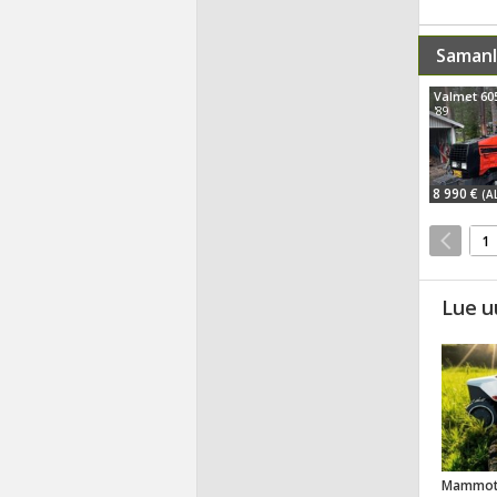
Samanl
Valmet 60
'89
8 990 €
(A
1
Lue u
Mammot