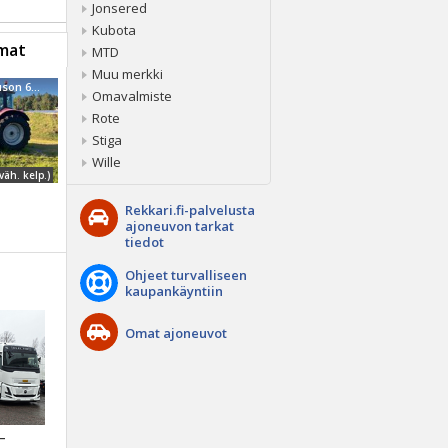
Jonsered
Kubota
mat
MTD
Muu merkki
Massey Ferguson 6480
Omavalmiste
Rote
Stiga
Wille
väh. kelp.)
Rekkari.fi-palvelusta
ajoneuvon tarkat
tiedot
Ohjeet turvalliseen
kaupankäyntiin
Omat ajoneuvot
 –