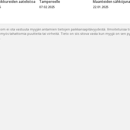
eikkureiden aatelistoa
Tampereelle
Maanteiden sähköjun
5
07.02.2025
22.01.2025
om ei ota vastuuta myyjän antamien tietojen paikkansapitävyydestä. Ilmoitetuissa t
a myös tahattomia puutteita tai virheitä. Tieto on siis sitova vasta kun myyjä on sen 
.