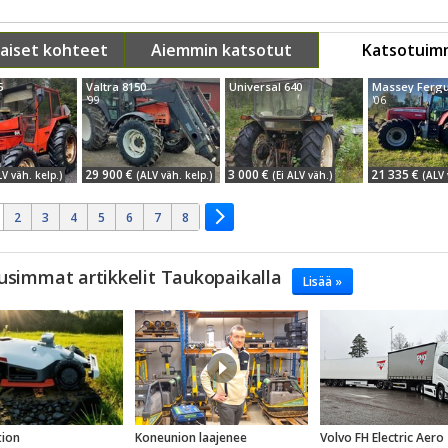
aiset kohteet
Aiemmin katsotut
Katsotuim
5
Valtra 8150
Universal 640
'99
'06
29 900 €
3 000 €
21 335 €
LV väh. kelp.)
(ALV väh. kelp.)
(Ei ALV väh.)
(ALV 
2
3
4
5
6
7
8
usimmat artikkelit Taukopaikalla
Lisää »
ion
Koneunion laajenee
Volvo FH Electric Aero