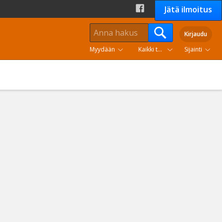
Jätä ilmoitus
Kirjaudu
Myydään
Kaikki tuoteryhmät
Sijainti