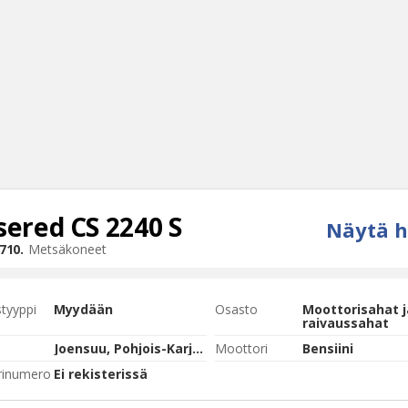
sered
CS 2240 S
Näytä h
Haku
710.
Metsäkoneet
Tyh
styyppi
Myydään
Osasto
Moottorisahat j
raivaussahat
Joensuu, Pohjois-Karjala
Moottori
Bensiini
rinumero
Ei rekisterissä