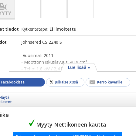
et tiedot
Kytkentätapa:
Ei ilmoitettu
edot
Johnsered CS 2240 S
-Vuosimalli 2011
- Moottorin iskutilavuus: 40,9 cm³
Lue lisää »
- Teho: 1,8 kW / 2,4 hv
a Facebookissa
Julkaise X:ssä
Kerro kaverille
Näytä
tilastot
iike
Myyty Nettikoneen kautta