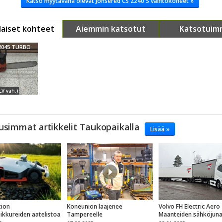
Katso myytävänä olevat Jonsered CS 2240 S vaihtokoneet »
aiset kohteet
Aiemmin katsotut
Katsotuim
2045 TURBO
LV väh.)
usimmat artikkelit Taukopaikalla
Lisää »
ion
Koneunion laajenee
Volvo FH Electric Aero
eikkureiden aatelistoa
Tampereelle
Maanteiden sähköjun