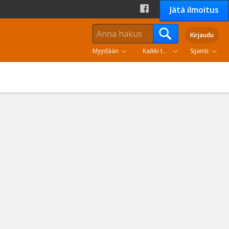
Jätä ilmoitus
Kirjaudu
Myydään
Kaikki tuoteryhmät
Sijainti