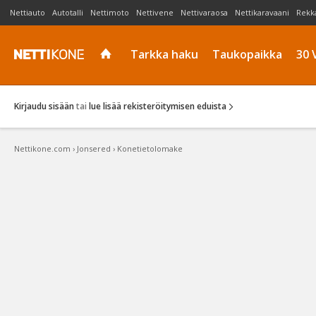
Nettiauto
Autotalli
Nettimoto
Nettivene
Nettivaraosa
Nettikaravaani
Rekk
Tarkka haku
Taukopaikka
30 
Kirjaudu sisään
tai
lue lisää rekisteröitymisen eduista
Nettikone.com
›
Jonsered
›
Konetietolomake