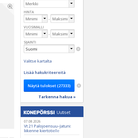
HINTA
-
VUOSIMALLI
-
SIJAINTI
Valitse kartalta
Lisää hakukriteereitä
Tarkenna hakua »
Uutiset
07.08.2026
Vt 21 Palojoensuu–Jatuni:
liikenne kiertotielle
Nunasjoen silloilla