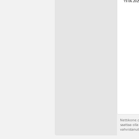
19.06.202
Nettikone.c
saattaa oll
vahvistanut