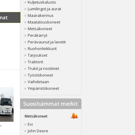
Kuljetuskalusto
Lumilingot ja aurat
Maarakennus
mat
Maatalouskoneet
Metsäkoneet
Peräkärryt
Perävaunut ja lavetit
Ruohonleikkurit
Tarjoukset
Traktorit
Trukit ja nostimet
Työstökoneet
Vaihdetaan
Ympäristökoneet
Suosituimmat merkit
Metsäkoneet
Evi
 –
a
John Deere