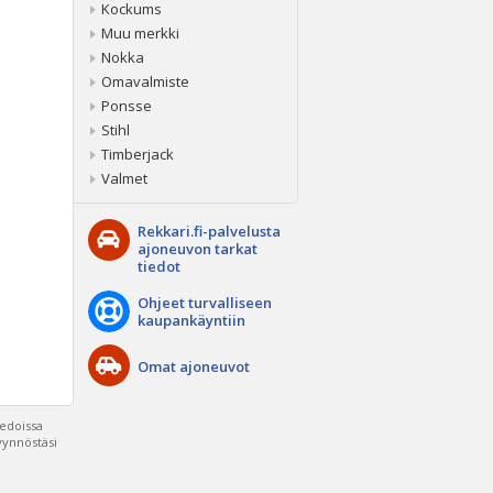
Kockums
Muu merkki
Nokka
Omavalmiste
Ponsse
Stihl
Timberjack
Valmet
Rekkari.fi-palvelusta
ajoneuvon tarkat
tiedot
Ohjeet turvalliseen
kaupankäyntiin
Omat ajoneuvot
iedoissa
pyynnöstäsi