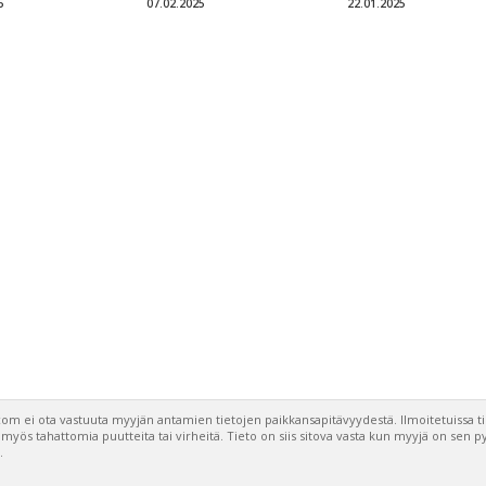
5
07.02.2025
22.01.2025
om ei ota vastuuta myyjän antamien tietojen paikkansapitävyydestä. Ilmoitetuissa t
a myös tahattomia puutteita tai virheitä. Tieto on siis sitova vasta kun myyjä on sen 
.