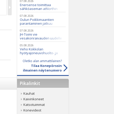
07.08.2026
Enersense toimittaa
sähköaseman atNorthin
datakeskukseen
07.08.2026
Oulun Poikkimaantien
parantaminen jatkuu
07.08.2026
JH-Toimi vie
vesakonraivauden uudelle
tasolle Casen ja Seppi-
murskaimen avulla
05.08.2026
Veho Kokkolan
hyötyajoneuvohuolto- ja
varaosatoiminnot Q2 Service
Oy:lle lokakuussa
Oletko alan ammattilainen?
Tilaa Konepörssin
ilmainen näytenumero
Pikalinkit
Kauhat
Kaivinkoneet
Katsotuimmat
Konevideot