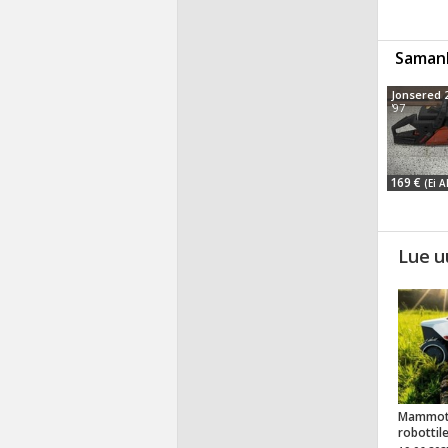
Samanl
Jonsered 
'97
169 €
(Ei A
Lue u
Mammot
robottil