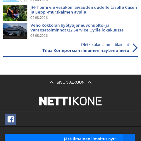
JH-Toimi vie vesakonraivauden uudelle tasolle Casen
ja Seppi-murskaimen avulla
07.08.2026
Veho Kokkolan hyötyajoneuvohuolto- ja
varaosatoiminnot Q2 Service Oy:lle lokakuussa
05.08.2026
Oletko alan ammattilainen?
Tilaa Konepörssin ilmainen näytenumero
SIVUN ALKUUN
Jätä ilmainen ilmoitus nyt!