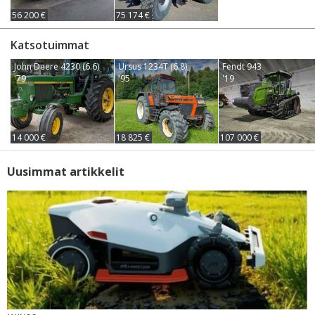
56 200 €
75 174 €
Katsotuimmat
John Deere 4230 (6.6)
Ursus 1234T (6.8)
Fendt 943
'79
'95
'19
14 000 €
18 825 €
107 000 €
Uusimmat artikkelit