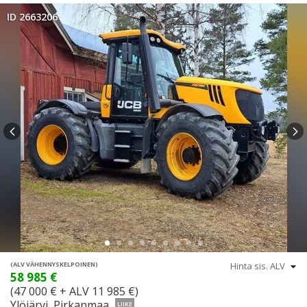
ID 2663206
(ALV VÄHENNYSKELPOINEN)
58 985 €
(47 000 € + ALV 11 985 €)
Ylöjärvi, Pirkanmaa
LIIKE