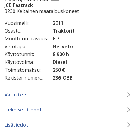
JCB Fastrack
3230 Keltainen maatalouskoneet
Vuosimalli:
2011
Osasto:
Traktorit
Moottorin tilavuus:
6.7 l
Vetotapa:
Neliveto
Käyttötunnit:
8 900 h
Käyttövoima:
Diesel
Toimistomaksu:
250 €
Rekisterinumero:
236-OBB
Varusteet
Tekniset tiedot
Lisätiedot