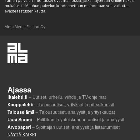
Tämän palvelun ilmoitukset ovat mainoksia, jotka näytetään sinulle hakusi
mukaisesti. Muuhun palvelun kohdennettuun mainontaan voit vaikuttaa
evästeasetusten kautta.
Alma Media Finland Oy