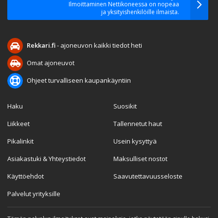
Ilmoittaminen Nettikoneessa on nopeaa
ja yksityishenkilöille ilmaista.
Rekkari.fi
- ajoneuvon kaikki tiedot heti
Omat ajoneuvot
Ohjeet turvalliseen kaupankäyntiin
Haku
Suosikit
Liikkeet
Tallennetut haut
Pikalinkit
Usein kysyttyä
Asiakastuki & Yhteystiedot
Maksulliset nostot
Käyttöehdot
Saavutettavuusseloste
Palvelut yrityksille