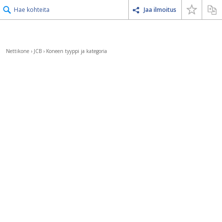
Hae kohteita
Jaa ilmoitus
Nettikone
›
JCB
›
Koneen tyyppi ja kategoria