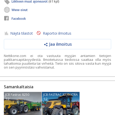
Liikkeen muut ajoneuvot
(61 kpl)
Www-sivut
Facebook
Näytä tilastot
Raportoi ilmoitus
Jaa ilmoitus
Nettikone.com ei ota vastuuta myyjän antamien tietojen
paikkansapitävyydestä. Ilmoitetuissa tiedoissa saattaa olla myös
tahattomia puutteita tai virheitä. Tieto on siis sitova vasta kun myyjä
on sen pyynnöstäsi vahvistanut.
Samankaltaisia
JCB Fastrac 8250
JCB FASTRAC 3230 XTRA
'12
'12