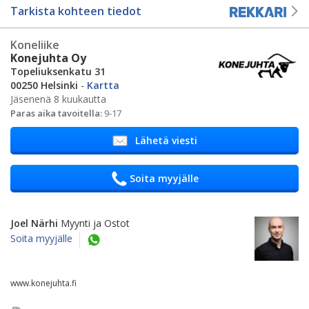
Tarkista kohteen tiedot
Koneliike
Konejuhta Oy
Topeliuksenkatu 31
00250 Helsinki
-
Kartta
Jäsenenä 8 kuukautta
Paras aika tavoitella:
9-17
Lähetä viesti
Soita myyjälle
Joel Närhi
Myynti ja Ostot
Soita myyjälle
www.konejuhta.fi