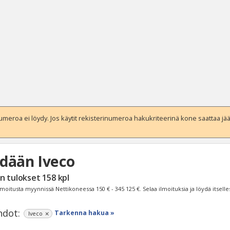
eroa ei löydy. Jos käytit rekisterinumeroa hakukriteerinä kone saattaa jääd
dään Iveco
Haku
n tulokset
158
kpl
Tyh
lmoitusta myynnissä Nettikoneessa
150 € - 345 125 €
. Selaa ilmoituksia ja löydä itselle
dot:
Tarkenna hakua »
Iveco