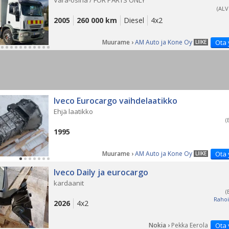
Vara-osina / FOR PARTS ONLY
(ALV
2005
260 000 km
Diesel
4x2
Muurame ›
AM Auto ja Kone Oy
Ota 
LIIKE
Iveco Eurocargo vaihdelaatikko
Ehjä laatikko
(
1995
Muurame ›
AM Auto ja Kone Oy
Ota 
LIIKE
Iveco Daily ja eurocargo
kardaanit
(
Rahoi
2026
4x2
Nokia ›
Pekka Eerola
Ota 