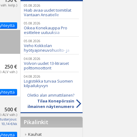
150 €
 väh. kelp.)
05.08.2026
Hiab avaa uudet toimitilat
Vantaan Ansatielle
05.08.2026
yhteyttä
Oikea Konekauppa Pro
esittelee uutuuksia
ammattikäyttöön
05.08.2026
Veho Kokkolan
hyötyajoneuvohuolto- ja
varaosatoiminnot Q2 Service
Oy:lle lokakuussa
04.08.2026
Volvon uudet 13-litraiset
250 €
polttomoottorit
Ei ALV väh.)
04.08.2026
Logistiikka turvaa Suomen
kilpailukyvyn
yhteyttä
Oletko alan ammattilainen?
Tilaa Konepörssin
ilmainen näytenumero
500 €
Ei ALV väh.)
tustarjous:
Pikalinkit
10,14 €/kk
Kauhat
yhteyttä