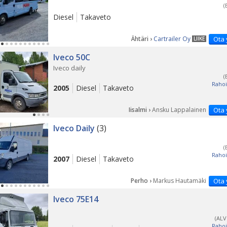
(
Diesel
Takaveto
Ähtäri ›
Cartrailer Oy
Ota 
LIIKE
Iveco 50C
Iveco daily
(
Rahoi
2005
Diesel
Takaveto
Iisalmi ›
Ansku Lappalainen
Ota 
Iveco Daily
(3)
(
Rahoi
2007
Diesel
Takaveto
Perho ›
Markus Hautamäki
Ota 
Iveco 75E14
(ALV
Rahoi