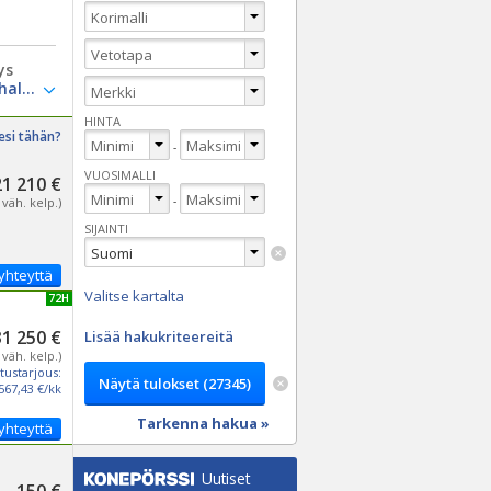
ys
HINTA
esi tähän?
-
VUOSIMALLI
21 210 €
-
 väh. kelp.)
SIJAINTI
yhteyttä
Valitse kartalta
UUSI 72H
31 250 €
Lisää hakukriteereitä
 väh. kelp.)
tustarjous:
567,43 €/kk
Tarkenna hakua »
yhteyttä
Uutiset