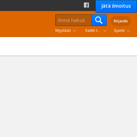
Jätä ilmoitus
Kirjaudu
Myydään
Kaikki tuoteryhmät
Sijainti