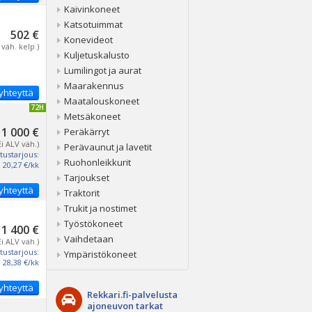
Kaivinkoneet
Katsotuimmat
502 €
Konevideot
 väh. kelp.)
Kuljetuskalusto
Lumilingot ja aurat
Maarakennus
yhteyttä
Maatalouskoneet
IVITETTY 72H
Metsäkoneet
1 000 €
Peräkärryt
Ei ALV väh.)
Perävaunut ja lavetit
tustarjous:
Ruohonleikkurit
20,27 €/kk
Tarjoukset
yhteyttä
Traktorit
Trukit ja nostimet
Työstökoneet
1 400 €
Vaihdetaan
Ei ALV väh.)
tustarjous:
Ympäristökoneet
28,38 €/kk
yhteyttä
Rekkari.fi-palvelusta
ajoneuvon tarkat