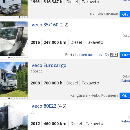
1995
516 347 h
Diesel
Takaveto
Ii ›
Jukka Kurvinen
Ota 
Iveco 35/160
(2.2)
(ALV
2016
247 000 km
Diesel
Takaveto
Pori ›
Isojoen tuontiosa Oy
Ota 
LIIKE
Iveco Eurocargo
100E22
(ALV
Rahoi
2008
700 000 h
Diesel
Takaveto
Kangasala ›
Heikki Kuusniemi
Ota 
Iveco 80E22
(4.5)
E5
(
Rahoi
2012
460 000 km
Diesel
Takaveto