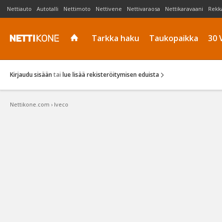
Nettiauto
Autotalli
Nettimoto
Nettivene
Nettivaraosa
Nettikaravaani
Rekk
Tarkka haku
Taukopaikka
30 
Kirjaudu sisään
tai
lue lisää rekisteröitymisen eduista
Nettikone.com
›
Iveco