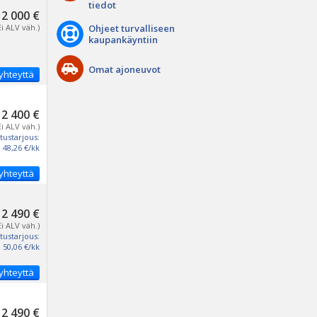
tiedot
2 000 €
Ei ALV väh.)
Ohjeet turvalliseen
kaupankäyntiin
Omat ajoneuvot
yhteyttä
2 400 €
Ei ALV väh.)
tustarjous:
48,26 €/kk
yhteyttä
2 490 €
Ei ALV väh.)
tustarjous:
50,06 €/kk
yhteyttä
2 490 €