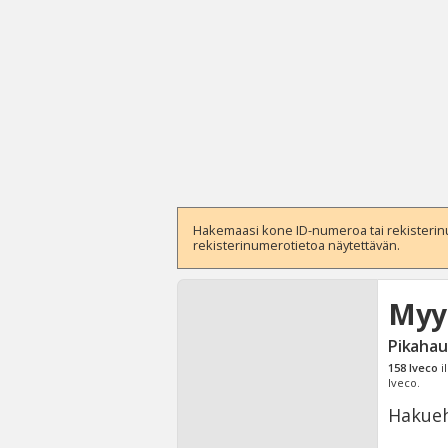
Hakemaasi kone ID-numeroa tai rekisterinum
rekisterinumerotietoa näytettävän.
Myy
Pikahau
158
Iveco
i
Iveco.
Hakueh