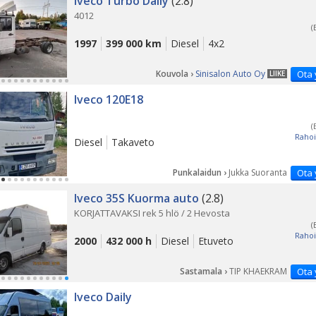
Iveco Turbo Daily
(2.8)
4012
(
1997
399 000 km
Diesel
4x2
Kouvola ›
Sinisalon Auto Oy
Ota 
LIIKE
Iveco 120E18
(
Rahoi
Diesel
Takaveto
Punkalaidun ›
Jukka Suoranta
Ota 
Iveco 35S Kuorma auto
(2.8)
KORJATTAVAKSI rek 5 hlö / 2 Hevosta
(
Rahoi
2000
432 000 h
Diesel
Etuveto
Sastamala ›
TIP KHAEKRAM
Ota 
Iveco Daily