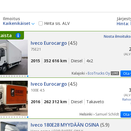
Ilmoitus
Järjest
Kaikenikäiset
Hinta sis. ALV
kaista
Nosta ilmoituks
Iveco Eurocargo
(4.5)
75E21
(ALV
2015
352 616 km
Diesel
4x2
Kalajoki ›
EcoTrucks Oy
Ota 
LIIKE
Iveco Eurocargo
(4.5)
100E 4.5
(ALV
Rahoi
2016
262 312 km
Diesel
Takaveto
Helsinki ›
Samuel Schildt
Ota 
Iveco 180E28 MYYDÄÄN OSINA
(5.9)