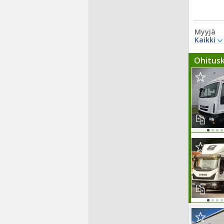
Myyjä
Kaikki
Ohitus