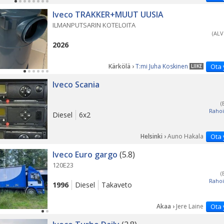
Iveco TRAKKER+MUUT UUSIA
ILMANPUTSARIN KOTELOITA
(ALV
2026
Kärkölä ›
T:mi Juha Koskinen
Ota 
LIIKE
PÄ
Iveco Scania
(
Rahoi
Diesel
6x2
Helsinki ›
Auno Hakala
Ota 
Iveco Euro gargo
(5.8)
120E23
(
Rahoi
1996
Diesel
Takaveto
Akaa ›
Jere Laine
Ota 