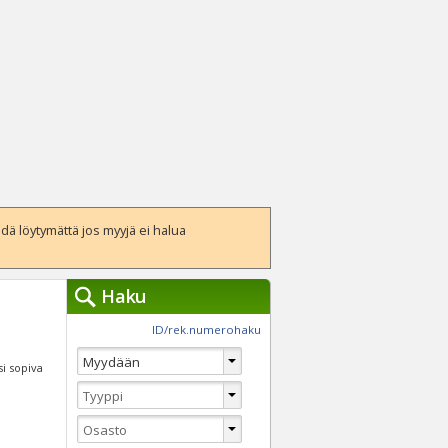
ä löytymättä jos myyjä ei halua
Haku
työkalut »
ID/rek.numerohaku
Käytät tällä hetkellä
jennä haut
si sopiva
Tarkkaa hakua
Vaihda Pikahakuun