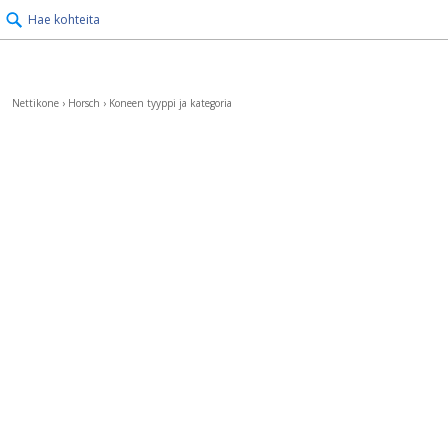
Hae kohteita
Nettikone
›
Horsch
›
Koneen tyyppi ja kategoria