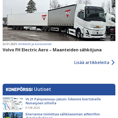
22.01.2025
Artikkelit ja koneuutiset
Volvo FH Electric Aero – Maanteiden sähköjuna
Lisää artikkeleita
Uutiset
Vt 21 Palojoensuu–Jatuni: liikenne kiertotielle
Nunasjoen silloilla
07.08.2026
Enersense toimittaa sähköaseman atNorthin
datakeskukseen