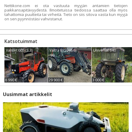
Nettikone.com ei ota vastuuta myyjän antamien tietojen
paikkansapitävyydestä. Ilmoitetuissa tiedoissa saattaa olla myös
tahattomia puutteita tai virheitä. Tieto on siis sitova vasta kun myyjä
on sen pyynnöstäsi vahvistanut.
Katsotuimmat
Valmet 605 (3.3)
Valtra 8150 (6.6)
Universal 640
'89
'99
8 990 €
29 900 €
3 000 €
Uusimmat artikkelit