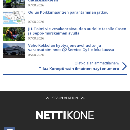
07.08.2026
Oulun Poikkimaantien parantaminen jatkuu
07.08.2026
JH-Toimi vie vesakonraivauden uudelle tasolle Casen
ja Seppi-murskaimen avulla
07.08.2026
Veho Kokkolan hyötyajoneuvohuolto- ja
varaosatoiminnot Q2 Service Oy:lle lokakuussa
05.08.2026
Oletko alan ammattilainen?
Tilaa Konepörssin ilmainen näytenumero
SIVUN ALKUUN