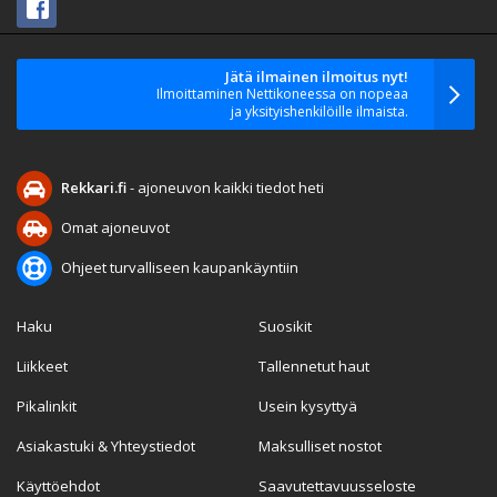
Jätä ilmainen ilmoitus nyt!
Ilmoittaminen Nettikoneessa on nopeaa
ja yksityishenkilöille ilmaista.
Rekkari.fi
- ajoneuvon kaikki tiedot heti
Omat ajoneuvot
Ohjeet turvalliseen kaupankäyntiin
Haku
Suosikit
Liikkeet
Tallennetut haut
Pikalinkit
Usein kysyttyä
Asiakastuki & Yhteystiedot
Maksulliset nostot
Käyttöehdot
Saavutettavuusseloste