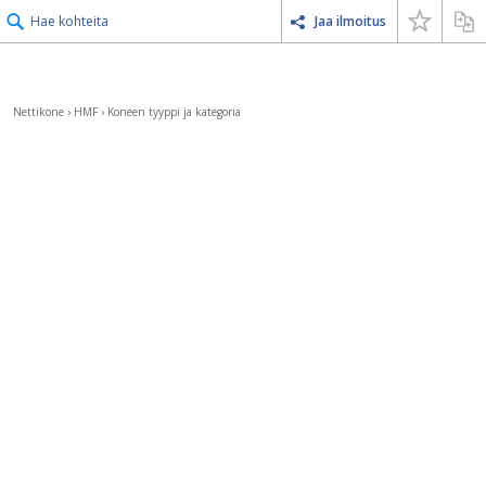
Hae kohteita
Jaa ilmoitus
Nettikone
›
HMF
›
Koneen tyyppi ja kategoria