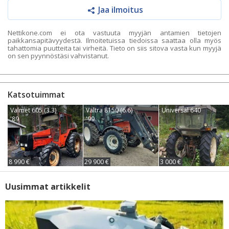
Jaa ilmoitus
Nettikone.com ei ota vastuuta myyjän antamien tietojen
paikkansapitävyydestä. Ilmoitetuissa tiedoissa saattaa olla myös
tahattomia puutteita tai virheitä. Tieto on siis sitova vasta kun myyjä
on sen pyynnöstäsi vahvistanut.
Katsotuimmat
Valmet 605 (3.3)
Valtra 8150 (6.6)
Universal 640
'89
'99
8 990 €
29 900 €
3 000 €
Uusimmat artikkelit