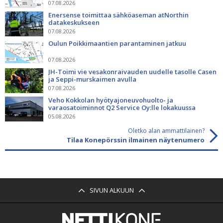
07.08.2026
Enersense toimittaa sähköaseman atNorthin
datakeskukseen
07.08.2026
Oulun Poikkimaantien parantaminen jatkuu
07.08.2026
JH-Toimi vie vesakonraivauden uudelle tasolle Casen
ja Seppi-murskaimen avulla
07.08.2026
Veho Kokkolan hyötyajoneuvohuolto- ja
varaosatoiminnot Q2 Service Oy:lle lokakuussa
05.08.2026
Oletko alan ammattilainen?
Tilaa Konepörssin ilmainen näytenumero
SIVUN ALKUUN