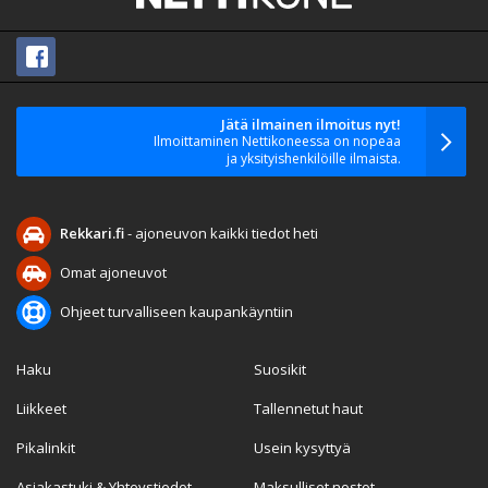
Jätä ilmainen ilmoitus nyt!
Ilmoittaminen Nettikoneessa on nopeaa
ja yksityishenkilöille ilmaista.
Rekkari.fi
- ajoneuvon kaikki tiedot heti
Omat ajoneuvot
Ohjeet turvalliseen kaupankäyntiin
Haku
Suosikit
Liikkeet
Tallennetut haut
Pikalinkit
Usein kysyttyä
Asiakastuki & Yhteystiedot
Maksulliset nostot