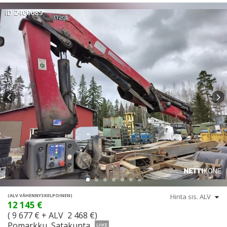
ID 2400689
(ALV VÄHENNYSKELPOINEN)
12 145 €
( 9 677 € + ALV 2 468 €)
Pomarkku, Satakunta
LIIKE